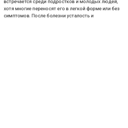
Врачи отмечают, что данное заболевание часто
встречается среди подростков и молодых людей,
хотя многие переносят его в легкой форме или без
симптомов. После болезни усталость и
повышенная утомляемость могут сохраняться еще
несколько недель или даже месяцев.
Молли призналась, что до своего заболевания не
знала о существовании мононуклеоза. Теперь она
решила поделиться своей историей, чтобы люди
более внимательно относились к симптомам и не
медлили с визитом к врачу.
До этого врач Чернышова
заявила
, что заболеть
лихорадкой Денге можно только в тропиках. А врач
Котов предупредил, что на орехах скапливаются
пыль и патогенные бактерии. Подробнее в