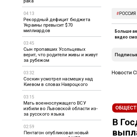
рака
04:13
РОССИЯ
Рекордный дефицит бюджета
Украины превысит $70
миллиардов
Больше ак
видео смо
03:45
Сын пропавших Усольцевых
верит, что родители живы и живут
Подписыв
за рубежом
03:32
Новости 
Соскин усмотрел насмешку над
Киевом в словах Навроцкого
03:15
Мать военнослужащего ВСУ
избили во Львовской области из-
ОБЩЕСТ
за русского языка
В Гос
02:59
Пентагон опубликовал новый