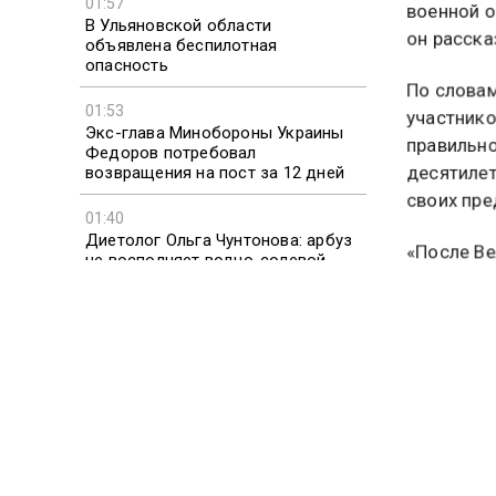
01:57
выступил 
В Ульяновской области
военной о
объявлена беспилотная
он рассказ
опасность
01:53
По словам
Экс-глава Минобороны Украины
участнико
Федоров потребовал
правильно
возвращения на пост за 12 дней
десятилет
01:40
своих пре
Диетолог Ольга Чунтонова: арбуз
не восполняет водно-солевой
«После Ве
баланс
вставали 
01:36
военная о
В Кривом Роге сообщили о
поколений
взрывах на фоне воздушной
тревоги
В связи с
закон «О 
размере 1
действий 