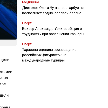
Медицина
Диетолог Ольга Чунтонова: арбуз не
восполняет водно-солевой баланс
Спорт
Боксер Александр Усик сообщил о
трудностях при завершении карьеры
Спорт
Тарасова оценила возвращение
российских фигуристок на
бщили
международные турниры
ивники
е на
аре.
адили
 права