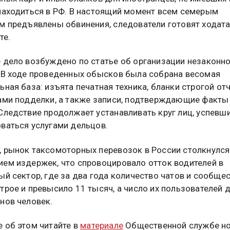
находиться в РФ. В настоящий момент всем семерым
м предъявлены обвинения, следователи готовят ходат
те.
 дело возбуждено по статье об организации незаконн
 В ходе проведенных обысков была собрана весомая
ьная база: изъята печатная техника, бланки строгой от
ами подделки, а также записи, подтверждающие факты
Следствие продолжает устанавливать круг лиц, успевш
ваться услугами дельцов.
 рынок таксомоторных перевозок в России столкнулся
ем издержек, что спровоцировало отток водителей в
ый сектор, где за два года количество чатов и сообще
трое и превысило 11 тысяч, а число их пользователей 
нов человек.
 об этом читайте в
материале
Общественной службе но