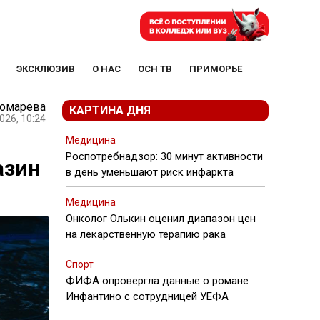
ЭКСКЛЮЗИВ
О НАС
ОСН ТВ
ПРИМОРЬЕ
номарева
КАРТИНА ДНЯ
026, 10:24
Медицина
Роспотребнадзор: 30 минут активности
азин
в день уменьшают риск инфаркта
Медицина
Онколог Олькин оценил диапазон цен
на лекарственную терапию рака
Спорт
ФИФА опровергла данные о романе
Инфантино с сотрудницей УЕФА