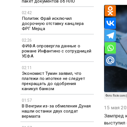
выпла
пакет документов об НЛО
02:42
Политик Фрай исключил
досрочную отставку канцлера
ФРГ Мерца
02:26
ФИФА опровергла данные о
романе Инфантино с сотрудницей
УЕФА
02:11
Экономист Тумин заявил, что
платежи по ипотеке не следует
прекращать до одобрения
каникул банком
01:57
Фото: flickr.com/
В Венгрии из-за обмеления Дуная
нашли останки двух солдат
15 мая 20
вермахта
Зампред к