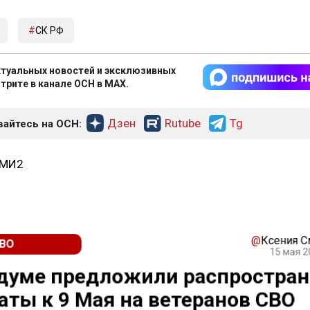
СК РФ
туальных новостей и эксклюзивных
трите в канале ОСН в MAX.
Дзен
Rutube
Tg
айтесь на ОСН:
СМИ2
@
Ксения 
ВО
15 мая 2
думе предложили распростра