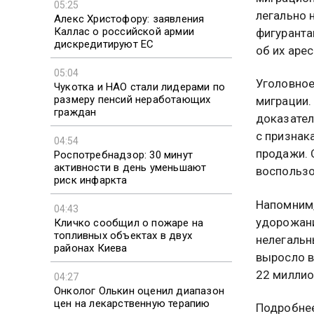
05:25
легально 
Алекс Христофору: заявления
Каллас о российской армии
фигуранта
дискредитируют ЕС
об их арес
05:04
Уголовное
Чукотка и НАО стали лидерами по
размеру пенсий неработающих
миграции.
граждан
доказател
с признак
04:54
продажи. 
Роспотребнадзор: 30 минут
активности в день уменьшают
воспользо
риск инфаркта
Напомним,
04:43
удорожани
Кличко сообщил о пожаре на
топливных объектах в двух
нелегальн
районах Киева
выросло в
22 миллио
04:27
Онколог Олькин оценил диапазон
цен на лекарственную терапию
Подробнее