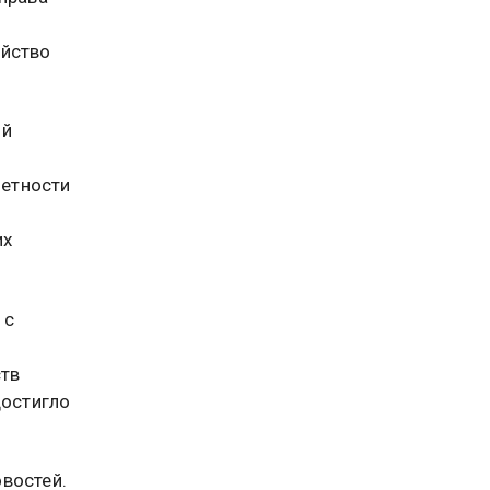
айство
ой
четности
их
 с
ств
достигло
востей.