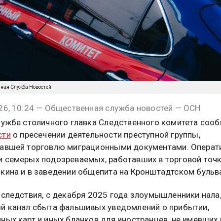
нная Служба Новостей
26, 10:24 — Общественная служба новостей — ОСН
лужбе столичного главка Следственного комитета соо
сти
о пресечении деятельности преступной группы,
авшей торговлю миграционными документами. Операт
 семерых подозреваемых, работавших в торговой точк
кина и в заведении общепита на Кронштадтском бульв
 следствия, с декабря 2025 года злоумышленники нал
й канал сбыта фальшивых уведомлений о прибытии,
ных карт и иных бланков для иностранцев, не имевших