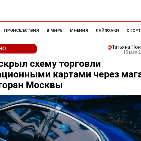
ПРОИСШЕСТВИЯ
В МИРЕ
МНЕНИЯ
ЛАЙФХАКИ
СПОРТ
@
Татьяна По
ВО
15 мая 2
скрыл схему торговли
ационными картами через маг
торан Москвы