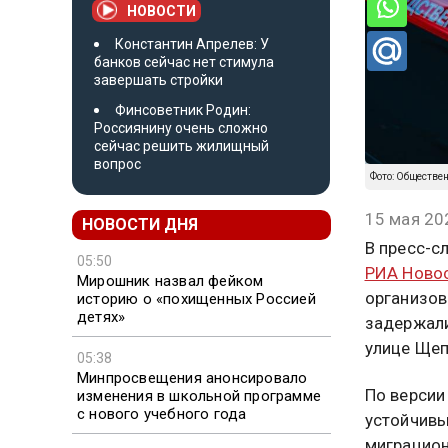
НОВОСТИ
Константин Апрелев: У
банков сейчас нет стимула
завершать стройки
Финсоветник Родин:
Россиянину очень сложно
сейчас решить жилищный
вопрос
Фото: Обществе
15 мая 20
НОВОСТИ ДНЯ
В пресс-с
05:50
РИА Ново
Мирошник назвал фейком
организов
историю о «похищенных Россией
детях»
задержали
улице Щеп
05:38
Минпросвещения анонсировало
По версии
изменения в школьной программе
с нового учебного года
устойчивы
миграцион