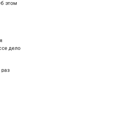
иальной
Об этом
тя
ссе дело
 раз
ая
ный
 9 Мая в
 боевых
а