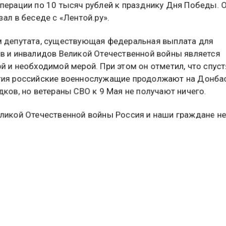
с инициативой ежегодно выплачивать участникам спец
перации по 10 тысяч рублей к празднику Дня Победы. 
ал в беседе с «Лентой.ру».
 депутата, существующая федеральная выплата для
в и инвалидов Великой Отечественной войны является
й и необходимой мерой. При этом он отметил, что спус
ия российские военнослужащие продолжают на Донба
дков, но ветераны СВО к 9 Мая не получают ничего.
ликой Отечественной войны Россия и наши граждане не
на защиту Родины: Афганистан, Чечня, Сирия, специальн
перация на Украине. Ветераны боевых действий разных
 продолжают дело победителей, — подчеркнул Панеш.
 этим депутат предложил внести изменения в Федераль
ветеранах», дополнив его нормой о ежегодной выплате к
0 тысяч рублей для трех категорий граждан: ветеранов
— участников СВО; инвалидов боевых действий из числ