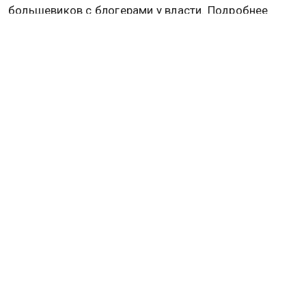
большевиков с блогерами у власти. Подробнее
читайте в материале
Общественной службы
новостей.
ВЛАДИМИР МЕДИНСКИЙ
Дзен
MAX
Rutube
Tg
Новости СМИ2
ПОЛИТИКА
ОБЩЕСТВО
ЭКОНОМИКА