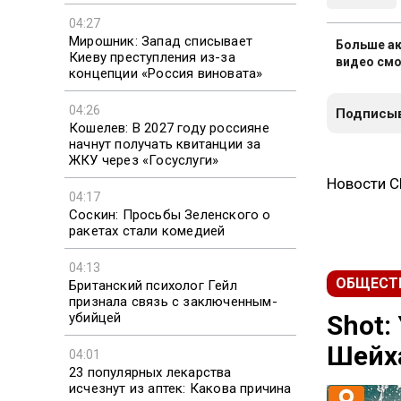
04:27
Мирошник: Запад списывает
Больше ак
Киеву преступления из-за
видео смо
концепции «Россия виновата»
04:26
Подписыв
Кошелев: В 2027 году россияне
начнут получать квитанции за
ЖКУ через «Госуслуги»
Новости 
04:17
Соскин: Просьбы Зеленского о
ракетах стали комедией
04:13
ОБЩЕСТ
Британский психолог Гейл
признала связь с заключенным-
убийцей
Shot:
Шейха
04:01
23 популярных лекарства
исчезнут из аптек: Какова причина