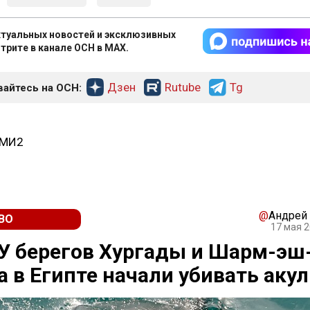
туальных новостей и эксклюзивных
трите в канале ОСН в MAX.
Дзен
Rutube
Tg
айтесь на ОСН:
СМИ2
@
Андрей
ВО
17 мая 2
 У берегов Хургады и Шарм-эш
 в Египте начали убивать акул