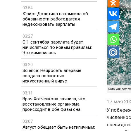
03:54
Юрист Долотина напомнила об
обязанности работодателя
индексировать зарплаты
03:27
С 1 сентября зарплата будет
начисляться по новым правилам:
Что изменилось
03:20
Science: Нейросеть впервые
создала полностью
искусственный вирус
Фото: wiki com
03:11
Врач Хотченкова заявила, что
17 мая 20
восстановление организма
происходит в обе фазы сна
У побереж
численнос
03:07
очевидцев
Август обещает быть нетипичным: