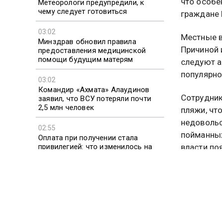
что особе
Метеорологи предупредили, к
чему следует готовиться
граждане 
03:02
Местные в
Минздрав обновил правила
Причиной 
предоставления медицинской
помощи будущим матерям
следуют а
популярно
03:02
Командир «Ахмата» Алаудинов
Сотрудни
заявил, что ВСУ потеряли почти
2,5 млн человек
пляжи, чт
недовольс
02:55
пойманных
Оплата при получении стала
привилегией: что изменилось на
власти по
Wildberries и Ozon
кормёжки,
В ответ н
к отельер
квалифици
организов