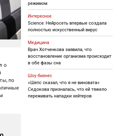
режимом
Интересное
Science: Нейросеть впервые создала
полностью искусственный вирус
Медицина
Врач Хотченкова заявила, что
восстановление организма происходит
в обе фазы сна
л о
й
Шоу-бизнес
ты, по
«Шепс сказал, что я не виновата»:
толичные
Седокова призналась, что ей тяжело
м
переживать нападки хейтеров
сю