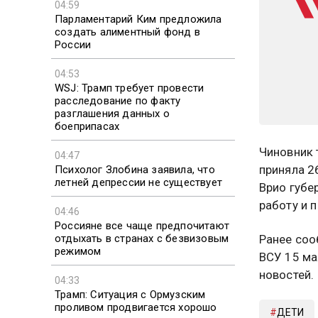
04:59
Парламентарий Ким предложила
создать алиментный фонд в
России
04:53
WSJ: Трамп требует провести
расследование по факту
разглашения данных о
боеприпасах
Чиновник 
04:47
приняла 26
Психолог Злобина заявила, что
летней депрессии не существует
Врио губе
работу и 
04:46
Россияне все чаще предпочитают
отдыхать в странах с безвизовым
Ранее соо
режимом
ВСУ 15 ма
новостей.
04:33
Трамп: Ситуация с Ормузским
проливом продвигается хорошо
ДЕТИ