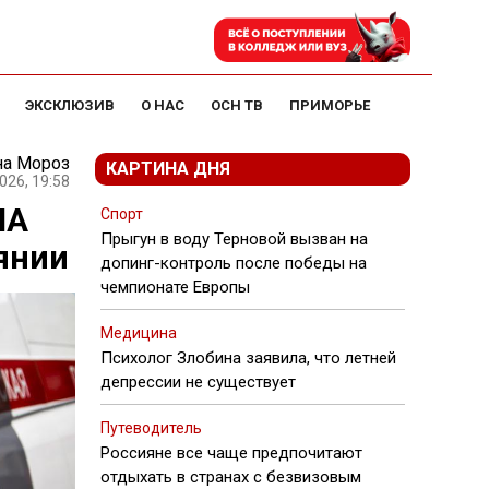
ЭКСКЛЮЗИВ
О НАС
ОСН ТВ
ПРИМОРЬЕ
на Мороз
КАРТИНА ДНЯ
026, 19:58
ЛА
Спорт
Прыгун в воду Терновой вызван на
янии
допинг-контроль после победы на
чемпионате Европы
Медицина
Психолог Злобина заявила, что летней
депрессии не существует
Путеводитель
Россияне все чаще предпочитают
отдыхать в странах с безвизовым