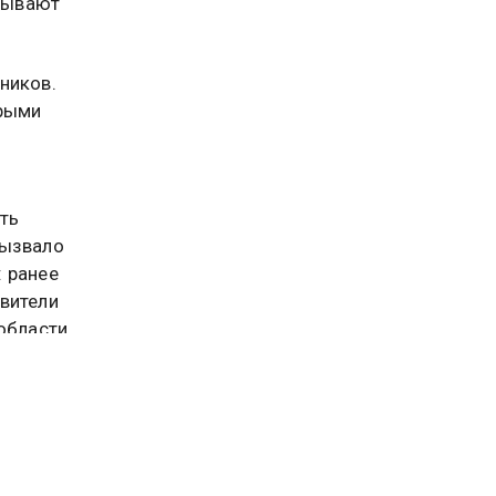
ибывают
ников.
орыми
—
ть
вызвало
 ранее
вители
 области
бования
ться
мо