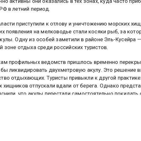
нно активны они оказались в тех зонах, куда часто пр
РФ в летний период.
ласти приступили к отлову и уничтожению морских хищ
их появления на мелководье стали косяки рыб, за кот
кулы. Одну из особей заметили в районе Эль-Кусейра 
й зоне отдыха среди российских туристов.
кам профильных ведомств пришлось временно перекры
обы ликвидировать двухметровую акулу. Это решение 
тво отдыхающих. Туристы привыкли к другой практике:
 хищников отпускали вдали от берега. Однако предста
яснили, что акулы перестали самостоятельно покидать
 что сделало старые методы неэффективными.
а сложившуюся ситуацию власти выдвинули новые тре
ам. В штате каждого прибрежного отеля должны появи
рованные спасатели. Кроме того, на пляжах необходи
ать постоянное дежурство моторных лодок.