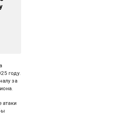
у
а
025 году.
налу за
иона.
е атаки
бы