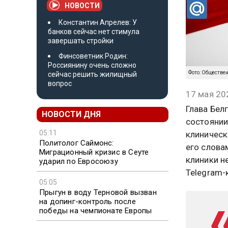
НОВОСТИ
Константин Апрелев: У
банков сейчас нет стимула
завершать стройки
Финсоветник Родин:
Россиянину очень сложно
Фото: Обществе
сейчас решить жилищный
вопрос
17 мая 20
Глава Бел
НОВОСТИ ДНЯ
состоянии
05:11
клиническ
Политолог Саймонс:
его слова
Миграционный кризис в Сеуте
клиники н
ударил по Евросоюзу
Telegram-
05:05
Прыгун в воду Терновой вызван
на допинг-контроль после
победы на чемпионате Европы