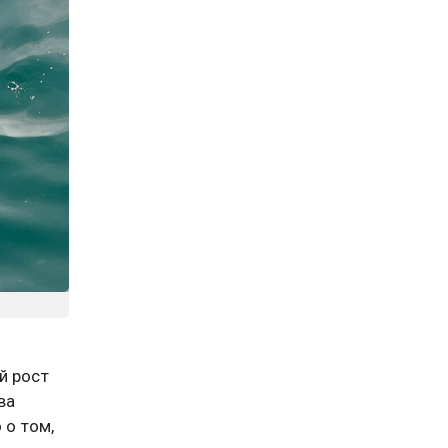
й рост
ва
 о том,