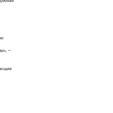
удебная
м
ую
ах», —
шающие
ие
году.
востей.