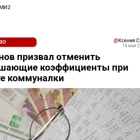
СМИ2
@
Ксения 
ВО
14 мая 2
нов призвал отменить
шающие коэффициенты при
те коммуналки