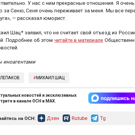
ствительно. У нас с ним прекрасные отношения. Я очень
 за Сеню, Сеня очень переживает за меня. Мы все пе
руга», — рассказал юморист.
аил Шац* заявил, что не считает свой отъезд из Росси
й. Подробнее об этом
читайте в материале
Общественн
востей.
ы иноагентами
СЛЕПАКОВ
МИХАИЛ ШАЦ
туальных новостей и эксклюзивных
трите в канале ОСН в MAX.
Дзен
Rutube
Tg
айтесь на ОСН: