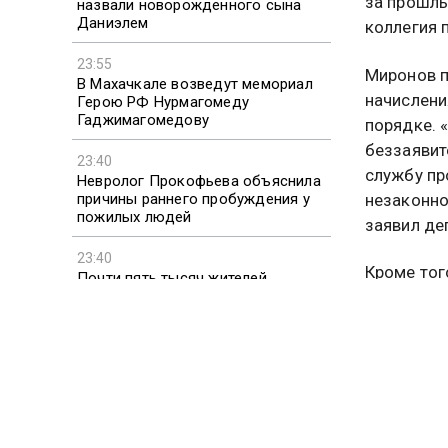
за прошлы
назвали новорожденного сына
Даниэлем
коллегия 
23:55
Миронов п
В Махачкале возведут мемориал
начислени
Герою РФ Нурмагомеду
Гаджимагомедову
порядке. 
беззаявит
23:40
службу пр
Невролог Прокофьева объяснила
незаконно
причины раннего пробуждения у
пожилых людей
заявил де
23:40
Кроме тог
Почти пять тысяч жителей
Ивановской области остались
коэффицие
без электричества
установке
организац
Пенсионер
Подробнее