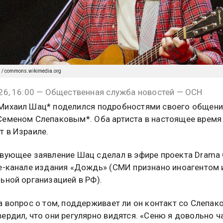
 / commons.wikimedia.org
26, 16:00 — Общественная служба новостей — ОСН
ихаил Шац* поделился подробностями своего общени
еменом Слепаковым*. Оба артиста в настоящее время
 в Израиле.
вующее заявление Шац сделал в эфире проекта Drama
e-канале издания «Дождь» (СМИ признано иноагентом 
ьной организацией в РФ).
а вопрос о том, поддерживает ли он контакт со Слепак
ердил, что они регулярно видятся. «Сеню я довольно ч