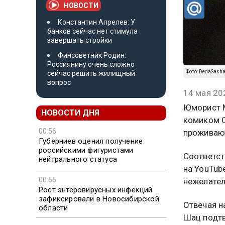
НОВОСТИ
Константин Апрелев: У
банков сейчас нет стимула
завершать стройки
Финсоветник Родин:
Россиянину очень сложно
Фото: DedaSasha
сейчас решить жилищный
вопрос
14 мая 20
Юморист М
НОВОСТИ ДНЯ
комиком С
00:56
проживают
Губерниев оценил получение
российскими фигуристами
Соответст
нейтрального статуса
на YouTub
00:55
нежелател
Рост энтеровирусных инфекций
зафиксировали в Новосибирской
Отвечая н
области
Шац подтв