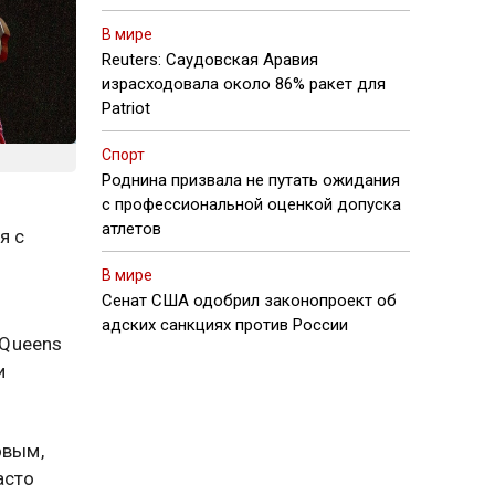
В мире
Reuters: Саудовская Аравия
израсходовала около 86% ракет для
Patriot
Спорт
Роднина призвала не путать ожидания
с профессиональной оценкой допуска
атлетов
я с
В мире
Сенат США одобрил законопроект об
адских санкциях против России
 Queens
и
овым,
асто