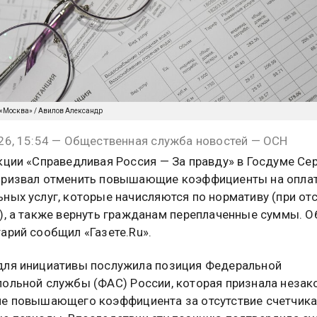
 «Москва» / Авилов Александр
26, 15:54 — Общественная служба новостей — ОСН
кции «Справедливая Россия — За правду» в Госдуме Се
призвал отменить повышающие коэффициенты на опла
ных услуг, которые начисляются по нормативу (при от
), а также вернуть гражданам переплаченные суммы. О
арий сообщил «Газете.Ru».
ля инициативы послужила позиция Федеральной
ольной службы (ФАС) России, которая признала неза
е повышающего коэффициента за отсутствие счетчик