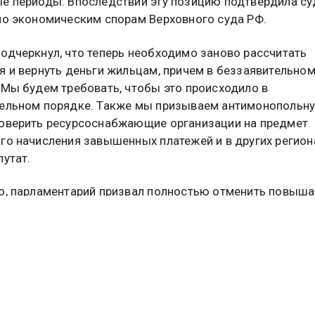
е периоды. Впоследствии эту позицию подтвердила с
по экономическим спорам Верховного суда РФ.
одчеркнул, что теперь необходимо заново рассчитать
я и вернуть деньги жильцам, причем в беззаявительно
«Мы будем требовать, чтобы это происходило в
ельном порядке. Также мы призываем антимонопольн
оверить ресурсоснабжающие организации на предмет
го начисления завышенных платежей и в других регион
путат.
о, парламентарий призвал полностью отменить повы
нты на оплату коммунальных услуг, а обязанности по
 и поверке счетчиков возложить на ресурсоснабжающ
ии.
ам напомнили о льготе по налогу на имущество в 2026 
 об этом
читайте в материале
Общественной службы но