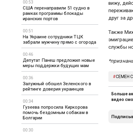
00:53
вижу, дей
США перенаправили 51 судно в
переживаю
рамках программы блокады
друг за д
иранских портов
00:51
Также Мих
На Украине сотрудники ТЦК
эмиграцие
забрали мужчину прямо с огорода
службы но
00:46
Депутат Панеш предложил новые
*признан
меры поддержки будущих мам
СЕМЕН 
00:36
Залужный обошел Зеленского в
рейтинге доверия украинцев
Больше ак
видео смо
00:34
Гузеева попросила Киркорова
помочь бездомным собакам в
Подписыв
Болгарии
00:30