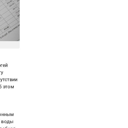
ргей
ту
сутствии
б этом
конным
а воды