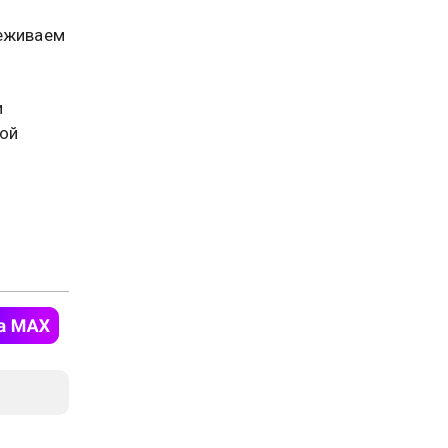
реживаем
и
ой