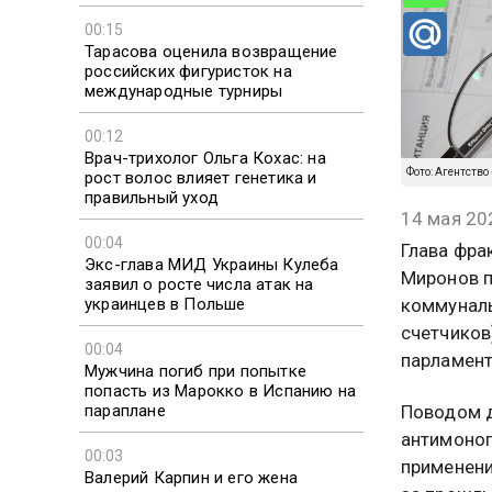
00:15
Тарасова оценила возвращение
российских фигуристок на
международные турниры
00:12
Врач-трихолог Ольга Кохас: на
Фото: Агентство
рост волос влияет генетика и
правильный уход
14 мая 20
00:04
Глава фра
Экс-глава МИД Украины Кулеба
Миронов 
заявил о росте числа атак на
украинцев в Польше
коммуналь
счетчиков
00:04
парламент
Мужчина погиб при попытке
попасть из Марокко в Испанию на
параплане
Поводом д
антимоноп
00:03
применени
Валерий Карпин и его жена