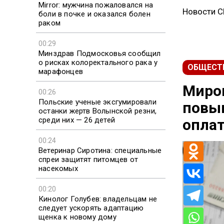
Mirror: мужчина пожаловался на
Новости 
боли в почке и оказался болен
раком
00:29
Минздрав Подмосковья сообщил
о рисках колоректального рака у
ОБЩЕСТ
марафонцев
Миро
00:26
Польские ученые эксгумировали
повы
останки жертв Волынской резни,
среди них — 26 детей
опла
00:24
Ветеринар Сиротина: специальные
спреи защитят питомцев от
насекомых
00:20
Кинолог Голубев: владельцам не
следует ускорять адаптацию
щенка к новому дому