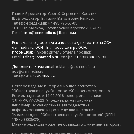
Главный редактор: Сергей Сергеевич Касаткин
Шеф-редактор: Виталий Витальевич Рыжов.
Телефон редакции: +7 495 795-53-05
101000 г. Москва, Потаповский переулок, 16/5с1
E-mail:
info@osnmedia.ru
|
Вакансии
Реклама, спецпроекты и иное сотрудничество на ОСН,
osnmedia.ru, ОСН-ТВ и пресс-центре ОСН:
Игорь Дбар
(Руководитель отдела продаж)
Email:
i.dbar@osnmedia.ru
Телефон:
+7 909 936-02-90
Дополнительные email:
reklama@osnmedia.ru
,
adv@osnmedia.ru
Телефон:
+7 495 004-56-11
Сетевое издание Информационное агентство
"Общественная служба новостей" зарегистрировано
Роскомнадзором 14.09.2018, реестровая запись
ЭЛ № ФС77-73623. Учредитель: Автономная
некоммерческая организация содействия
информированию и просвещению населения
"Медиахолдинг "Общественная служба новостей" (ОГРН
1187700006328).
Мнение редакции может не совпадать с мнением авторов.
На информационном ресурсе применяются