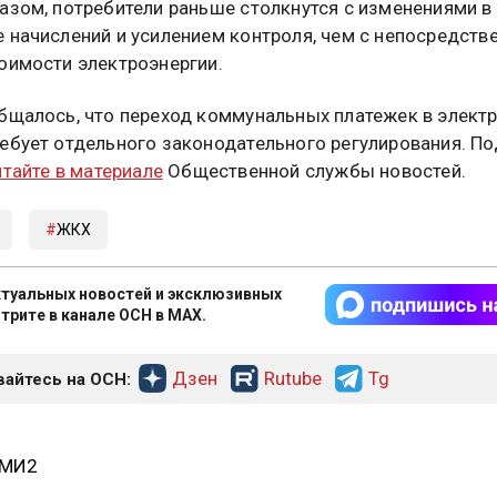
азом, потребители раньше столкнутся с изменениями в
 начислений и усилением контроля, чем с непосредст
оимости электроэнергии.
бщалось, что переход коммунальных платежек в элект
ебует отдельного законодательного регулирования. П
итайте в материале
Общественной службы новостей.
ЖКХ
туальных новостей и эксклюзивных
трите в канале ОСН в MAX.
Дзен
Rutube
Tg
айтесь на ОСН:
СМИ2