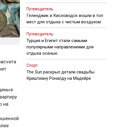
Путеводитель
Геленджик и Кисловодск вошли в топ
мест для отдыха с чистым воздухом
Путеводитель
Турция и Египет стали самыми
популярными направлениями для
отдыха осенью
расчета
Спорт
нет
The Sun раскрыл детали свадьбы
Криштиану Роналду на Мадейре
единые
вартиру
о на
вышенной
олее