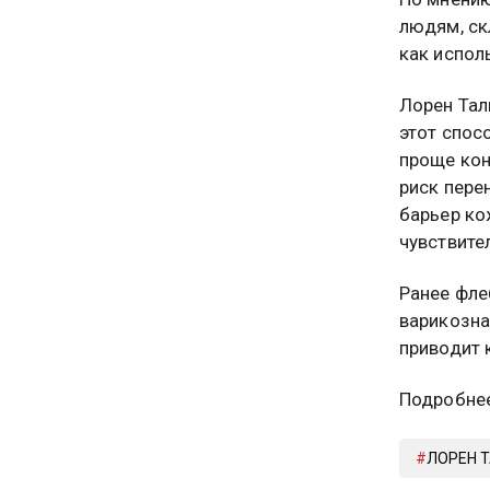
людям, ск
как испол
Лорен Тал
этот спос
проще кон
риск пере
барьер ко
чувствите
Ранее фле
варикозна
приводит 
Подробнее
ЛОРЕН 