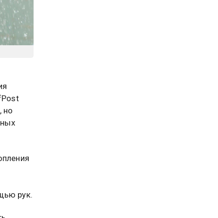
ия
fPost
, но
жных
опления
щью рук.
ть