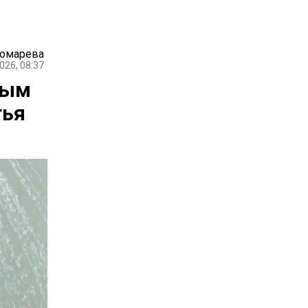
номарева
026, 08:37
мым
тья