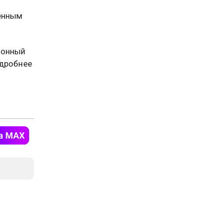
венным
ронный
одробнее