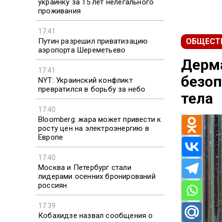
украинку за 15 лет нелегального
проживания
17:41
Путин разрешил приватизацию
ОБЩЕСТ
аэропорта Шереметьево
Дерма
17:41
безо
NYT: Украинский конфликт
превратился в борьбу за небо
тела
17:40
Bloomberg: жара может привести к
росту цен на электроэнергию в
Европе
17:40
Москва и Петербург стали
лидерами осенних бронирований
россиян
17:39
Кобахидзе назвал сообщения о