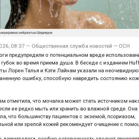
енерировано нейросетью Шедеврум
026, 08:37 — Общественная служба новостей — ОСН
ги предупредили о потенциальном вреде использован
 губок во время приема душа. В беседе с изданием Huf
ты Лорен Талья и Кэти Лайнам указали на неочевидную
аненную ошибку, способную навредить состоянию ко
ам отметила, что мочалка может стать источником нак
 если ее редко мыть или хранить во влажной среде. Она
ла, что большинству пациентов с экземой, псориазом,
льной или зрелой кожей рекомендует очищение с помо
 дерматолога, особую осторожность следует проявля