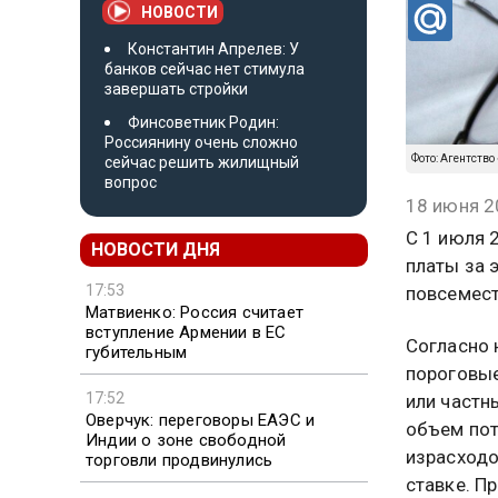
НОВОСТИ
Константин Апрелев: У
банков сейчас нет стимула
завершать стройки
Финсоветник Родин:
Россиянину очень сложно
Фото: Агентство
сейчас решить жилищный
вопрос
18 июня 2
С 1 июля 
НОВОСТИ ДНЯ
платы за 
17:53
повсемест
Матвиенко: Россия считает
вступление Армении в ЕС
Согласно 
губительным
пороговые
17:52
или частн
Оверчук: переговоры ЕАЭС и
объем пот
Индии о зоне свободной
израсходо
торговли продвинулись
ставке. П