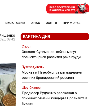
ЭКСКЛЮЗИВ
О НАС
ОСН ТВ
ПРИМОРЬЕ
Мищенко
КАРТИНА ДНЯ
026, 08:42
я
Спорт
Онколог Сулиманов: вейпы могут
повысить риск развития рака груди
Путеводитель
Москва и Петербург стали лидерами
осенних бронирований россиян
Шоу-бизнес
Продюсер Рудченко рассказал о
причинах отмены концерта Орбакайте в
Грузии