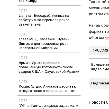
$11,8 млрд
Таким обр
механизме
17:47
ростом ст
Депутат Бессараб: неявка на
работу из-за переноса рейса
уважительна
Ранее соо
формат тр
17:45
об этом
ч
Глава МВД Словакии Шутай-
Эшток спрогнозировал рост
нелегальной миграции
РОССИЯ
17:44
Армию Ирака привели в
Больше ак
повышенную готовность после
видео смо
ударов США и Саудовской Аравии
17:43
Подписыв
Комик Элдос Алмазов рассказал
о подготовке к операции на ноге
17:42
Новости 
NYP: в Сан-Франциско задержали