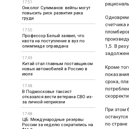
17:51
рациональ
Онколог Сулиманов: вейпы могут
повысить риск развития рака
Одновреме
груди
счетчика 
17:50
пломбиров
Профессор Белый заявил, что
произвед
квота на поступление в вуз по
1,5. В ре
олимпиаде оправдана
задолжен
17:49
Китай стал главным поставщиком
Кроме тог
новых автомобилей в Россию в
июле
показания
срока, пл
17:48
потреблен
В Подмосковье таксист
скорректи
отказался вести ветерана СВО из-
за личной неприязни
При этом 
17:48
останутся
ЦБ: Международные резервы
по стране
России за неделю сократились на