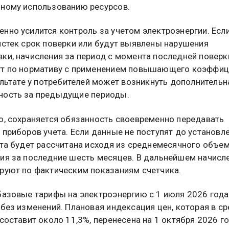
ному использованию ресурсов.
нно усилится контроль за учетом электроэнергии. Если
истек срок поверки или будут выявлены нарушения
ки, начисления за период с момента последней поверк
ут по нормативу с применением повышающего коэффиц
зультате у потребителей может возникнуть дополнительн
ность за предыдущие периоды.
о, сохраняется обязанность своевременно передавать
 приборов учета. Если данные не поступят до установл
ата будет рассчитана исходя из среднемесячного объе
ия за последние шесть месяцев. В дальнейшем начисл
руют по фактическим показаниям счетчика.
базовые тарифы на электроэнергию с 1 июля 2026 года
 без изменений. Плановая индексация цен, которая в с
 составит около 11,3%, перенесена на 1 октября 2026 го