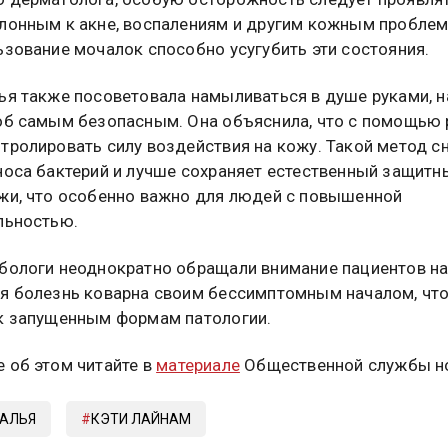
лонным к акне, воспалениям и другим кожным проблем
ьзование мочалок способно усугубить эти состояния.
ья также посоветовала намыливаться в душе руками, н
об самым безопасным. Она объяснила, что с помощью 
тролировать силу воздействия на кожу. Такой метод с
носа бактерий и лучше сохраняет естественный защитн
жи, что особенно важно для людей с повышенной
льностью.
бологи неоднократно обращали внимание пациентов на 
я болезнь коварна своим бессимптомным началом, чт
к запущенным формам патологии.
 об этом читайте в
материале
Общественной службы но
ТАЛЬЯ
КЭТИ ЛАЙНАМ