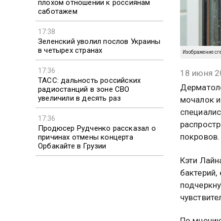
плохом отношении к россиянам
саботажем
17:38
Зеленский уволил послов Украины
в четырех странах
Изображение сг
17:36
18 июня 2
ТАСС: дальность российских
Дерматоло
радиостанций в зоне СВО
увеличили в десять раз
мочалок и
специалис
17:36
распростр
Продюсер Рудченко рассказал о
покровов.
причинах отмены концерта
Орбакайте в Грузии
Кэти Лайн
бактерий,
подчеркну
чувствите
По мнению