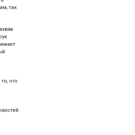
ам, так
азвав
рук
нижает
ый
то, что
о
востей.