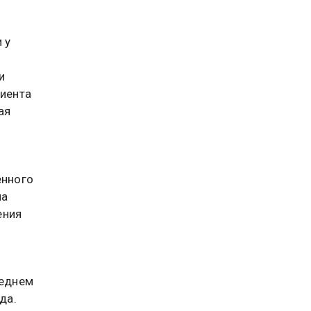
 у
и
иента
ая
енного
ма
ения
реднем
да.