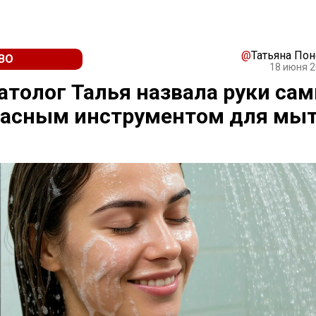
@
Татьяна По
ВО
18 июня 2
толог Талья назвала руки са
пасным инструментом для мы