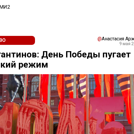
СМИ2
@
Анастасия Ар
ВО
9 мая 2
антинов: День Победы пугает
ский режим