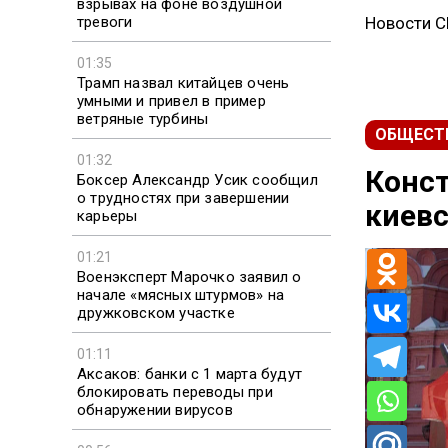
взрывах на фоне воздушной
тревоги
Новости 
01:35
Трамп назвал китайцев очень
умными и привел в пример
ветряные турбины
ОБЩЕСТ
01:32
Конст
Боксер Александр Усик сообщил
о трудностях при завершении
киев
карьеры
01:21
Военэксперт Марочко заявил о
начале «мясных штурмов» на
дружковском участке
01:11
Аксаков: банки с 1 марта будут
блокировать переводы при
обнаружении вирусов