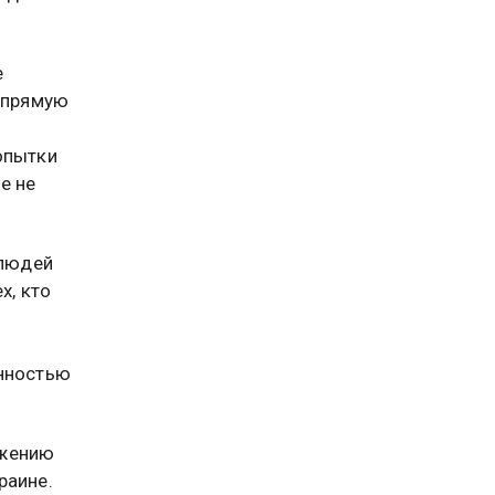
е
напрямую
опытки
е не
 людей
х, кто
енностью
лжению
раине.