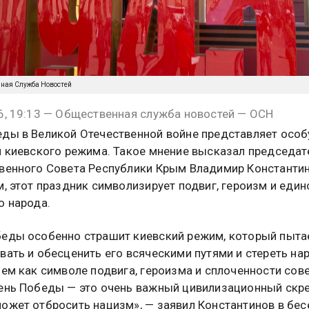
нная Служба Новостей
6, 19:13 — Общественная служба новостей — ОСН
ды в Великой Отечественной войне представляет осо
я киевского режима. Такое мнение высказал председат
венного Совета Республики Крым Владимир Константин
м, этот праздник символизирует подвиг, героизм и един
о народа.
еды особенно страшит киевский режим, который пыта
вать и обесценить его всяческими путями и стереть н
нем как символе подвига, героизма и сплоченности сов
ень Победы — это очень важный цивилизационный скре
ожет отбросить нацизм», — заявил Константинов в бес