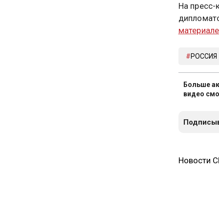
На пресс-
дипломато
материал
РОССИЯ
Больше ак
видео смо
Подписыв
Новости 