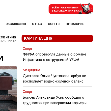
ЭКСКЛЮЗИВ
О НАС
ОСН ТВ
ПРИМОРЬЕ
жевитина
КАРТИНА ДНЯ
026, 19:32
Спорт
ФИФА опровергла данные о романе
И
Инфантино с сотрудницей УЕФА
Медицина
Диетолог Ольга Чунтонова: арбуз не
восполняет водно-солевой баланс
Спорт
Боксер Александр Усик сообщил о
трудностях при завершении карьеры