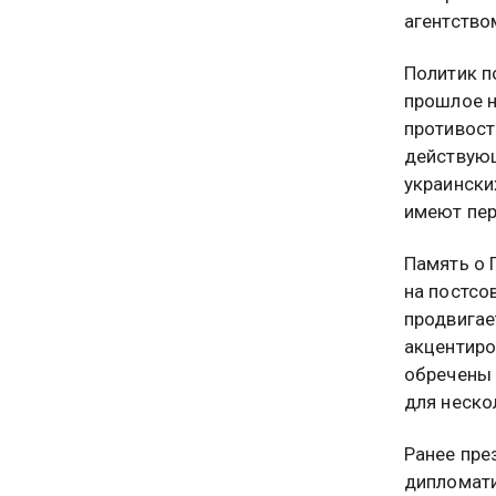
агентство
Политик п
прошлое н
противост
действующ
украински
имеют пер
Память о
на постсо
продвигае
акцентиро
обречены 
для неско
Ранее пре
дипломати