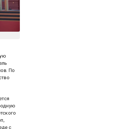
бую
ель
ов. По
ство
ется
ародную
етского
п,
еде с