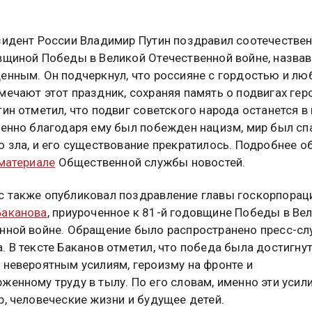
зидент России Владимир Путин поздравил соотечествен
вщиной Победы в Великой Отечественной войне, назвав
енным. Он подчеркнул, что россияне с гордостью и лю
мечают этот праздник, сохраняя память о подвигах гер
тин отметил, что подвиг советского народа останется в 
менно благодаря ему был побежден нацизм, мир был сп
о зла, и его существование прекратилось. Подробнее о
 материале
Общественной службы новостей.
 также опубликовал поздравление главы госкорпорац
Баканова
, приуроченное к 81-й годовщине Победы в Ве
нной войне. Обращение было распространено пресс-с
. В тексте Баканов отметил, что победа была достигну
 невероятным усилиям, героизму на фронте и
женному труду в тылу. По его словам, именно эти усил
р, человеческие жизни и будущее детей.