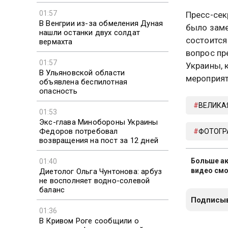
01:57
Пресс-сек
В Венгрии из-за обмеления Дуная
было зам
нашли останки двух солдат
состоится
вермахта
вопрос пр
01:57
Украины, 
В Ульяновской области
мероприят
объявлена беспилотная
опасность
ВЕЛИКА
01:53
Экс-глава Минобороны Украины
Федоров потребовал
ФОТОГР
возвращения на пост за 12 дней
Больше ак
01:40
видео смо
Диетолог Ольга Чунтонова: арбуз
не восполняет водно-солевой
баланс
Подписыв
01:36
В Кривом Роге сообщили о