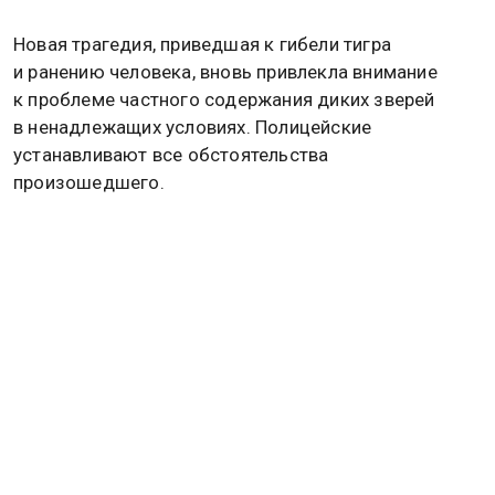
Новая трагедия, приведшая к гибели тигра
и ранению человека, вновь привлекла внимание
к проблеме частного содержания диких зверей
в ненадлежащих условиях. Полицейские
устанавливают все обстоятельства
произошедшего.
Ранее следственный комитет
возбудил уголовное
дело
по статье «Халатность» после жалоб жителей
Костромы на агрессивных бродячих собак вблизи
школы. Информацию об этом распространила
пресс-служба регионального управления СУ СК РФ.
Поводом для разбирательства стали сообщения
горожан, опубликованные в информационном
пространстве. В них указывалось, что в мае 2026
года на улице Мира, рядом со средней