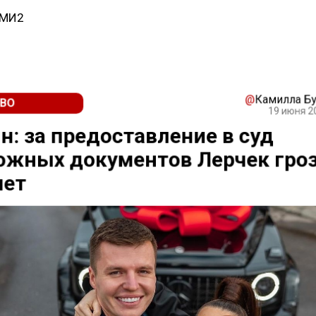
СМИ2
@
Камилла Б
ВО
19 июня 2
: за предоставление в суд
ожных документов Лерчек гро
лет