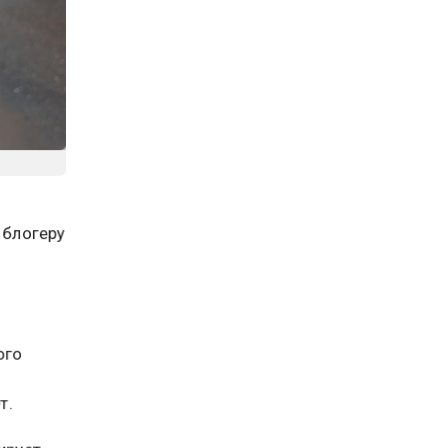
 блогеру
ого
т.