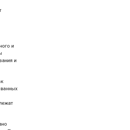
т
ного и
ы
вания и
ак
 ванных
длежат
ано