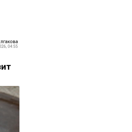
улгакова
026, 04:55
зит