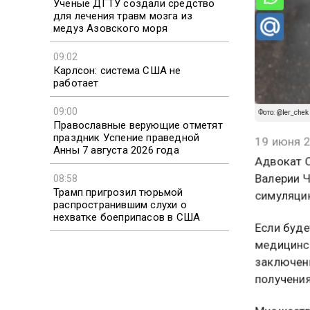
Ученые ДГТУ создали средство
для лечения травм мозга из
медуз Азовского моря
09:02
Карлсон: система США не
работает
09:00
Православные верующие отметят
Фото: @ler_chek
праздник Успение праведной
Анны 7 августа 2026 года
19 июня 2
Адвокат С
08:58
Валерии Ч
Трамп пригрозил тюрьмой
распространившим слухи о
симуляцию
нехватке боеприпасов в США
Если буде
медицинск
заключени
получения