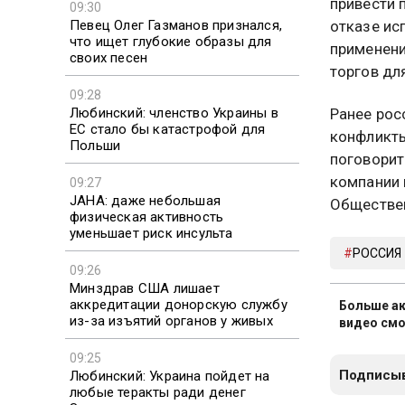
привести 
09:30
Певец Олег Газманов признался,
отказе ис
что ищет глубокие образы для
применени
своих песен
торгов дл
09:28
Любинский: членство Украины в
Ранее рос
ЕС стало бы катастрофой для
конфликты
Польши
поговорит
компании 
09:27
JAHA: даже небольшая
Обществен
физическая активность
уменьшает риск инсульта
РОССИЯ
09:26
Минздрав США лишает
аккредитации донорскую службу
Больше ак
из-за изъятий органов у живых
видео смо
09:25
Подписыв
Любинский: Украина пойдет на
любые теракты ради денег