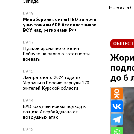
Запада
Новости 
09:19
Минобороны: силы ПВО за ночь
уничтожили 605 беспилотников
ВСУ над регионами РФ
09:17
ОБЩЕСТ
Пушков иронично ответил
Вайкуле на слова о готовности
Жорин
воевать
подл
09:15
Лантратова: с 2024 года из
до 6 
Украины в Россию вернули 170
жителей Курской области
09:14
EAD: озвучен новый подход к
защите Азербайджана от
воздушных атак
09:12