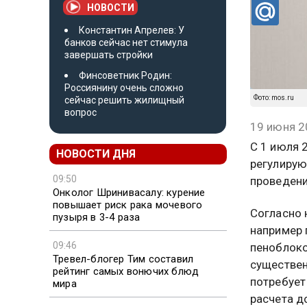
НОВОСТИ
Константин Апрелев: У
банков сейчас нет стимула
завершать стройки
Финсоветник Родин:
Россиянину очень сложно
Фото: mos.ru
сейчас решить жилищный
вопрос
19 июня 2
С 1 июля 
НОВОСТИ ДНЯ
регулирую
09:50
проведени
Онколог Шринивасалу: курение
повышает риск рака мочевого
Согласно 
пузыря в 3-4 раза
например 
09:46
пеноблоко
Тревел-блогер Тим составил
существен
рейтинг самых вонючих блюд
потребует
мира
расчета д