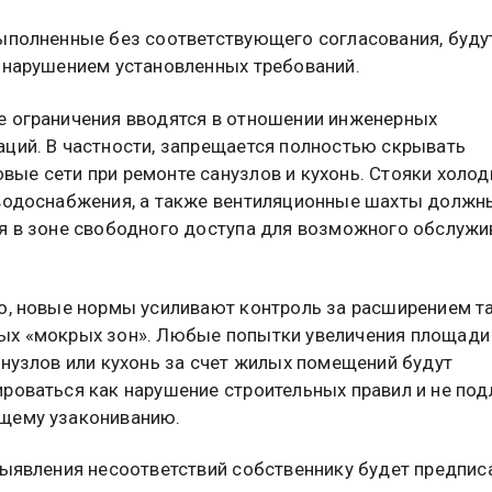
ыполненные без соответствующего согласования, буду
 нарушением установленных требований.
 ограничения вводятся в отношении инженерных
ций. В частности, запрещается полностью скрывать
ые сети при ремонте санузлов и кухонь. Стояки холод
водоснабжения, а также вентиляционные шахты должн
я в зоне свободного доступа для возможного обслужи
о, новые нормы усиливают контроль за расширением т
х «мокрых зон». Любые попытки увеличения площади
анузлов или кухонь за счет жилых помещений будут
роваться как нарушение строительных правил и не по
щему узакониванию.
выявления несоответствий собственнику будет предпис