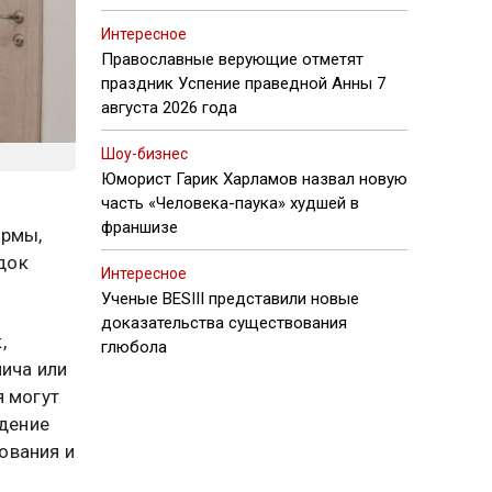
Интересное
Православные верующие отметят
праздник Успение праведной Анны 7
августа 2026 года
Шоу-бизнес
Юморист Гарик Харламов назвал новую
часть «Человека-паука» худшей в
франшизе
ормы,
док
Интересное
Ученые BESIII представили новые
доказательства существования
,
глюбола
пича или
я могут
едение
ования и