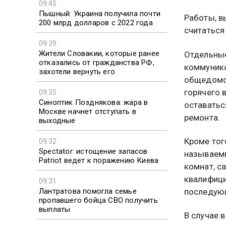
09:45
Пышный: Украина получила почти
Работы, в
200 млрд долларов с 2022 года
считаться
09:39
Жители Словакии, которые ранее
Отдельные
отказались от гражданства РФ,
коммуника
захотели вернуть его
общедомов
горячего 
09:35
Синоптик Позднякова: жара в
оставатьс
Москве начнет отступать в
ремонта.
выходные
Кроме тог
09:32
Spectator: истощение запасов
называемы
Patriot ведет к поражению Киева
комнат, с
квалифици
09:31
Лантратова помогла семье
последую
пропавшего бойца СВО получить
выплаты
В случае 