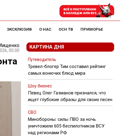
ЭКСКЛЮЗИВ
О НАС
ОСН ТВ
ПРИМОРЬЕ
Мищенко
КАРТИНА ДНЯ
026, 05:00
онта
Путеводитель
Тревел-блогер Тим составил рейтинг
самых вонючих блюд мира
Шоу-бизнес
Певец Олег Газманов признался, что
ищет глубокие образы для своих песен
СВО
Минобороны: силы ПВО за ночь
уничтожили 605 беспилотников ВСУ
над регионами РФ