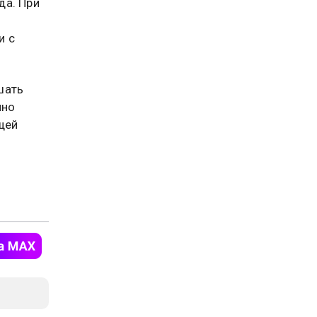
да. При
и с
шать
йно
щей