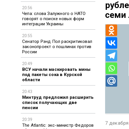
рубле
20:56
семи 
Чепа: слова Залужного о НАТО
говорят о поиске новых форм
интеграции Украины
20:55
Сенатор Рэнд Пол раскритиковал
законопроект о пошлинах против
России
20:49
ВСУ начали маскировать мины
под пакеты сока в Курской
области
20:43
Минтруд предложил расширить
список получающих две
пенсии
20:39
7 декабря
The Atlantic: экс-министр Федоров