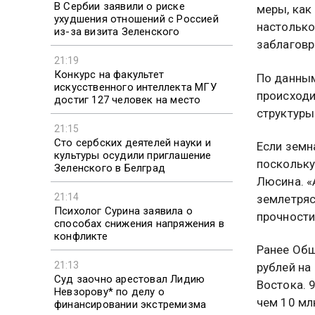
В Сербии заявили о риске
меры, как
ухудшения отношений с Россией
настолько
из-за визита Зеленского
заблаговр
21:19
Конкурс на факультет
По данным
искусственного интеллекта МГУ
происходит
достиг 127 человек на место
структуры
21:15
Сто сербских деятелей науки и
Если земн
культуры осудили приглашение
поскольку
Зеленского в Белград
Люсина. «
21:14
землетряс
Психолог Сурина заявила о
прочности
способах снижения напряжения в
конфликте
Ранее Общ
21:13
рублей на
Суд заочно арестовал Лидию
Востока. 
Невзорову* по делу о
чем 10 мл
финансировании экстремизма