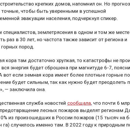
 строительство крепких домов, напомнил он. Но прогно
 точные, чтобы быть уверенными в успешной
еменной эвакуации населения, подчеркнул спикер.
 специалистов, землетрясения в одном и том же месте
ь раз в 30 лет, но частота также зависит от региона и
 горных пород.
ая кора там достаточно хрупкая, то катастрофы не про
 вся энергия будет сброшена при магнитуде 6-7, поясн
А вот если земная кора имеет более плотные горные по
ение будет сильным, так как нужно будет преодолеть 
», — заключила она.
ественная служба новостей
сообщала
, что почти 6 мл
 предотвращение лесных пожаров выделят регионам Д
90% из произошедших в России пожаров (15 тысяч на б
н га) случилось именно там. В 2022 году к природным 