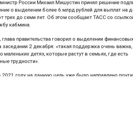
инистр России Михаил Мишустин принял решение подп
ние о выделении более 6 млрд рублей для выплат на д
от трех до семи лет. Об этом сообщает ТАСС со ссылко
жбу кабмина.
 глава правительства говорил о выделении финансовы
а заседании 2 декабря: «такая поддержка очень важна,
о маленьких детях, которые растут в семьях, где есть
ные трудности».
в 2021 году на данную цель уже было направлено почти
ей.
поддержку можно через электронное заявление на по
 а также при личном визите в МФЦ или органы соцзащит
вилась информация
, что сумма единовременных выпла
м пенсионерам в размере 15 тысяч рублей, которые, ве
елены президентом России Владимиром Путиным в ко