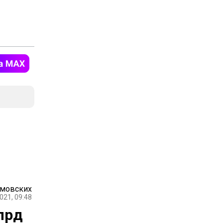
амовских
021, 09:48
лрд