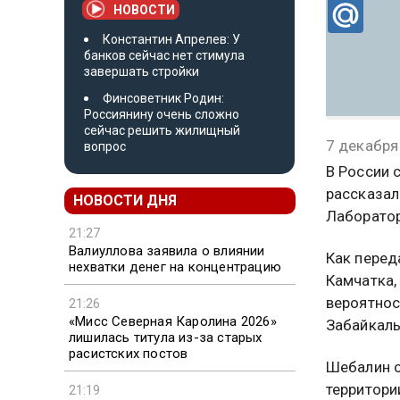
НОВОСТИ
Константин Апрелев: У
банков сейчас нет стимула
завершать стройки
Финсоветник Родин:
Россиянину очень сложно
сейчас решить жилищный
7 декабря
вопрос
В России 
рассказал
НОВОСТИ ДНЯ
Лаборатор
21:27
Валиуллова заявила о влиянии
Как перед
нехватки денег на концентрацию
Камчатка,
вероятнос
21:26
«Мисс Северная Каролина 2026»
Забайкаль
лишилась титула из-за старых
расистских постов
Шебалин о
территори
21:19