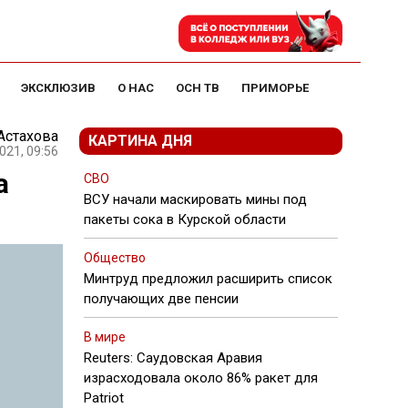
ЭКСКЛЮЗИВ
О НАС
ОСН ТВ
ПРИМОРЬЕ
Астахова
КАРТИНА ДНЯ
021, 09:56
а
СВО
ВСУ начали маскировать мины под
пакеты сока в Курской области
Общество
Минтруд предложил расширить список
получающих две пенсии
В мире
Reuters: Саудовская Аравия
израсходовала около 86% ракет для
Patriot