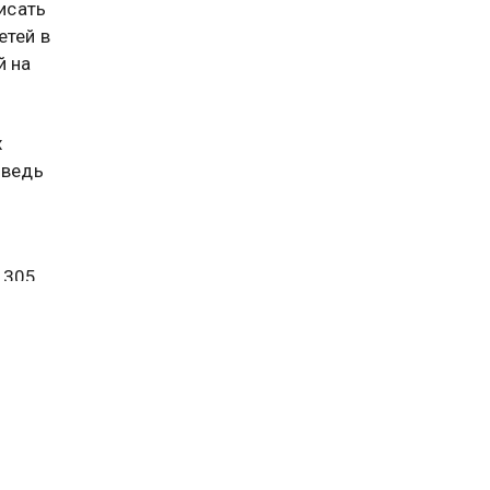
исать
етей в
й на
х
 ведь
 305
ртале
ы.
т
роятно,
нце