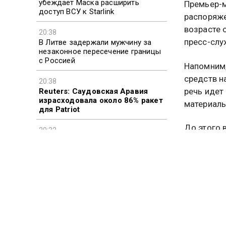
убеждает Маска расширить
Премьер-м
доступ ВСУ к Starlink
распоряже
возрасте 
20:38
пресс-слу
В Литве задержали мужчину за
незаконное пересечение границы
с Россией
Напомним,
средств н
20:38
речь идет 
Reuters: Саудовская Аравия
израсходовала около 86% ракет
материаль
для Patriot
До этого 
20:32
млрд рубл
Жара до +42 градусов накроет
два региона России
Оформить 
госуслуг,
Ранее
поя
российски
будут выд