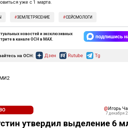
овиться уже с 1 марта.
Ы
ЗЕМЛЕТРЯСЕНИЕ
СЕЙСМОЛОГИ
туальных новостей и эксклюзивных
трите в канале ОСН в MAX.
Дзен
Rutube
Tg
айтесь на ОСН:
СМИ2
@
Игорь Ч
ВО
7 декабря 2
стин утвердил выделение 6 м