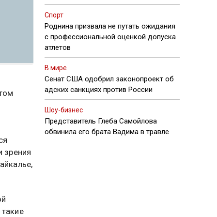
Спорт
Роднина призвала не путать ожидания
с профессиональной оценкой допуска
атлетов
В мире
Сенат США одобрил законопроект об
адских санкциях против России
этом
Шоу-бизнес
Представитель Глеба Самойлова
обвинила его брата Вадима в травле
ся
и зрения
айкалье,
ой
 такие