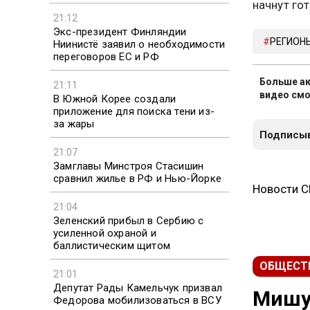
начнут гот
21:12
Экс-президент Финляндии
РЕГИОН
Ниинистё заявил о необходимости
переговоров ЕС и РФ
Больше ак
21:11
видео смо
В Южной Корее создали
приложение для поиска тени из-
за жары
Подписыв
21:07
Замглавы Минстроя Стасишин
сравнил жилье в РФ и Нью-Йорке
Новости 
21:04
Зеленский прибыл в Сербию с
усиленной охраной и
баллистическим щитом
ОБЩЕСТ
21:01
Депутат Рады Камельчук призвал
Мишу
Федорова мобилизоваться в ВСУ