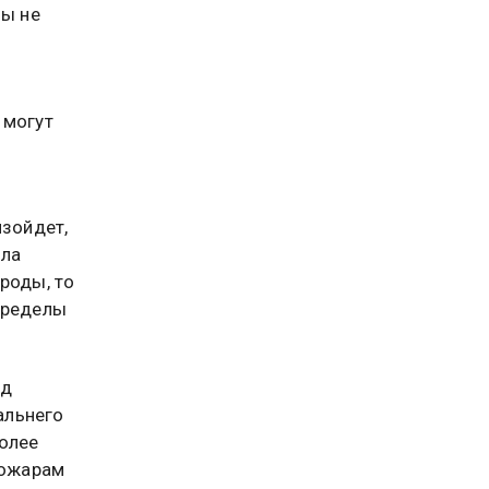
зы не
 могут
изойдет,
ила
роды, то
пределы
рд
альнего
олее
пожарам