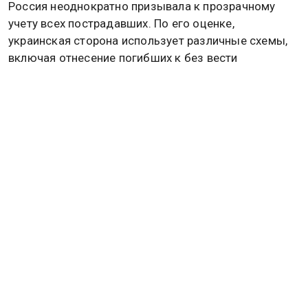
Россия неоднократно призывала к прозрачному
учету всех пострадавших. По его оценке,
украинская сторона использует различные схемы,
включая отнесение погибших к без вести
пропавшим, чтобы минимизировать негативные
последствия для своего имиджа. Эти действия, по
мнению Лаврова, нарушают нормы гуманитарного
права.
Лавров назвал утверждения НАТО о неучастии в
конфликте с Россией лицемерием. Подробнее
читайте в материале
Общественной службы
новостей.
УКРАИНА
СЕРГЕЙ ЛАВРОВ
Дзен
MAX
Rutube
Tg