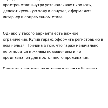
пространства: внутри устанавливают кровать,
делают кухонную зону и санузел, оформляют
интерьер в современном стиле.
Однако у такого варианта есть важное
ограничение. Купив гараж, оформить регистрацию в
нем нельзя. Причина в том, что гараж изначально
не относится к жилым помещениям и не
предназначен для постоянного проживания.
Поэтому, несмотря на интерес к таким объектам,
гараж не может заменить полноценную квартиру с
юридической точки зрения. Он может выглядеть
как компактное жилье, но не дает права на
московскую прописку.
Ранее Радченко заявила, что рынок аренды жилья