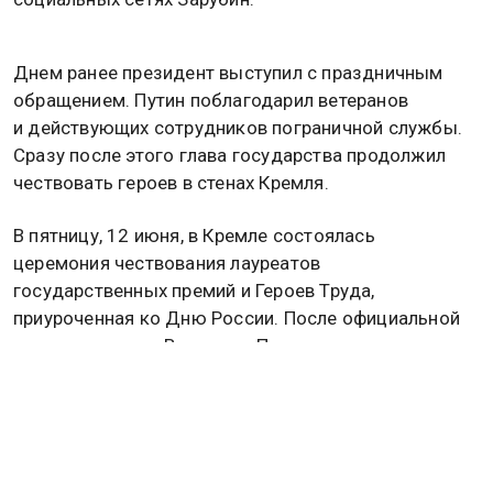
Днем ранее президент выступил с праздничным
обращением. Путин поблагодарил ветеранов
и действующих сотрудников пограничной службы.
Сразу после этого глава государства продолжил
чествовать героев в стенах Кремля.
В пятницу, 12 июня, в Кремле состоялась
церемония чествования лауреатов
государственных премий и Героев Труда,
приуроченная ко Дню России. После официальной
части президент Владимир Путин и награжденные
продолжили общение в неформальной обстановке,
держа в руках бокалы с шампанским.
Ранее сообщалось, что Путин в День России
пожелал гражданам страны иметь мечту.