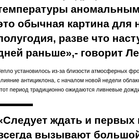
температуры аномальным 
это обычная картина для 
полугодия, разве что наст
дней раньше»,- говорит Л
епло установилось из-за близости атмосферных фро
лияние антициклона, с началом новой недели облако
этот период традиционно ожидаются ливневые дожди
«Следует ждать и первых 
всегда вызывают большой