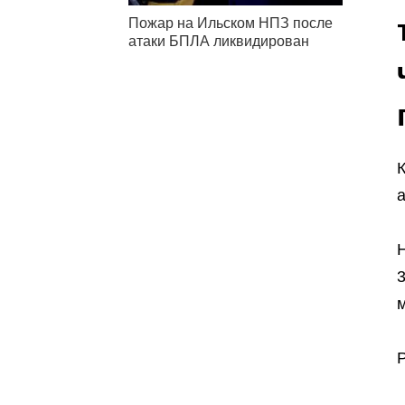
Пожар на Ильском НПЗ после
атаки БПЛА ликвидирован
К
а
3
м