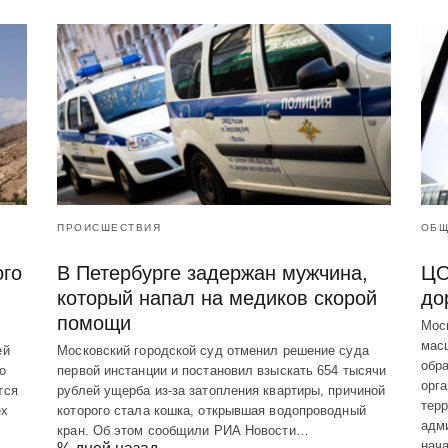
ПРОИСШЕСТВИЯ
ОБЩ
ого
В Петербурге задержан мужчина,
ЦО
который напал на медиков скорой
до
помощи
Мос
мас
ей
Московский городской суд отменил решение суда
обр
о
первой инстанции и постановил взыскать 654 тысячи
орг
тся
рублей ущерба из-за затопления квартиры, причиной
терр
ех
которого стала кошка, открывшая водопроводный
адм
кран. Об этом сообщили РИА Новости…
нач