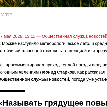
едеврум
17 мая 2026, 13:11 — Общественная служба новост
В Москве наступило метеорологическое лето, и сред
устойчивой плюсовой отметке с тенденцией в сторон
Так прокомментировал приход теплой погоды ведущий
погодным явлениям
Леонид Старков.
Как рассказал 
Общественной службы новостей,
погода уже устан
«Называть грядущее пов