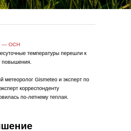
ей — ОСН
несуточные температуры перешли к
у повышения.
 метеоролог Gismeteo и эксперт по
эксперт корреспонденту
овилась по-летнему теплая.
ышение