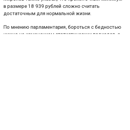
в размере 18 939 рублей сложно считать
достаточным для нормальной жизни.
По мнению парламентария, бороться с бедностью
нужно не изменением статистических подходов, а
реальным повышением доходов граждан. Среди
необходимых мер он назвал увеличение
минимального размера оплаты труда до 60 тысяч
рублей, поквартальную индексацию пенсий,
введение 13-й пенсии и 13-й зарплаты.
Также Миронов предложил повышать стипендии,
отменять подоходный налог для малоимущих,
помогать гражданам избавляться от долгов, а
также сдерживать рост цен и коммунальных
тарифов.
Политик считает, что только такие меры могут