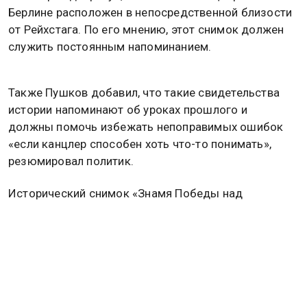
Берлине расположен в непосредственной близости
от Рейхстага. По его мнению, этот снимок должен
служить постоянным напоминанием.
Также Пушков добавил, что такие свидетельства
истории напоминают об уроках прошлого и
должны помочь избежать непоправимых ошибок
«если канцлер способен хоть что-то понимать»,
резюмировал политик.
Исторический снимок «Знамя Победы над
Рейхстагом в Берлине» сделал советский
фотокорреспондент Евгений Халдей 2 мая 1945
года. Изображение стало одним из главных
символов окончания Второй мировой войны в
Европе.