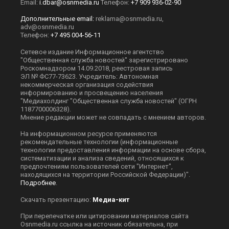
Email:
i.dbar@osnmedia.ru
Телефон:
+7 909 936-02-90
Дополнительные email:
reklama@osnmedia.ru
,
adv@osnmedia.ru
Телефон:
+7 495 004-56-11
Сетевое издание Информационное агентство
"Общественная служба новостей" зарегистрировано
Роскомнадзором 14.09.2018, реестровая запись
ЭЛ № ФС77-73623. Учредитель: Автономная
некоммерческая организация содействия
информированию и просвещению населения
"Медиахолдинг "Общественная служба новостей" (ОГРН
1187700006328).
Мнение редакции может не совпадать с мнением авторов.
На информационном ресурсе применяются
рекомендательные технологии (информационные
технологии предоставления информации на основе сбора,
систематизации и анализа сведений, относящихся к
предпочтениям пользователей сети "Интернет",
находящихся на территории Российской Федерации)".
Подробнее
.
Скачать презентацию:
Медиа-кит
При перепечатке или цитировании материалов сайта
Оsnmedia.ru ссылка на источник обязательна, при