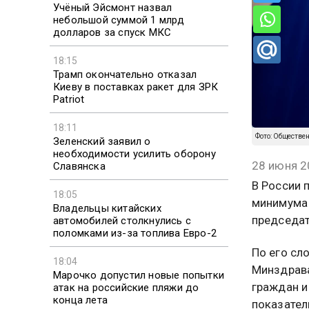
Учёный Эйсмонт назвал
небольшой суммой 1 млрд
долларов за спуск МКС
18:15
Трамп окончательно отказал
Киеву в поставках ракет для ЗРК
Patriot
18:11
Фото: Обществе
Зеленский заявил о
необходимости усилить оборону
28 июня 2
Славянска
В России 
18:05
минимума 
Владельцы китайских
председат
автомобилей столкнулись с
поломками из-за топлива Евро-2
По его сл
18:04
Минздрава
Марочко допустил новые попытки
граждан и
атак на российские пляжи до
конца лета
показател