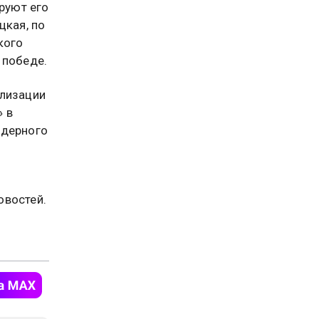
руют его
цкая, по
кого
 победе.
ализации
» в
ядерного
востей.