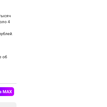
 тысяч
оло 4
рублей.
е об