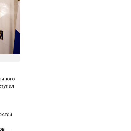
очного
ступил
остей
ов —