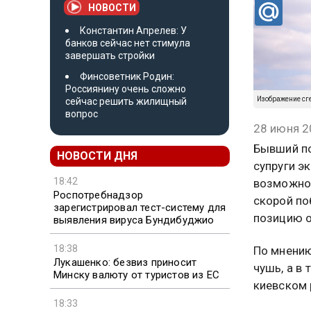
НОВОСТИ
Константин Апрелев: У
банков сейчас нет стимула
завершать стройки
Финсоветник Родин:
Россиянину очень сложно
Изображение сг
сейчас решить жилищный
вопрос
28 июня 2
Бывший по
НОВОСТИ ДНЯ
супруги э
18:42
возможное
Роспотребнадзор
скорой по
зарегистрировал тест-систему для
позицию о
выявления вируса Бундибуджио
18:38
По мнению
Лукашенко: безвиз приносит
чушь, а в
Минску валюту от туристов из ЕС
киевском 
18:33