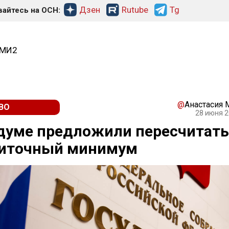
Дзен
Rutube
Tg
айтесь на ОСН:
СМИ2
@
Анастасия
ВО
28 июня 2
думе предложили пересчитать
иточный минимум