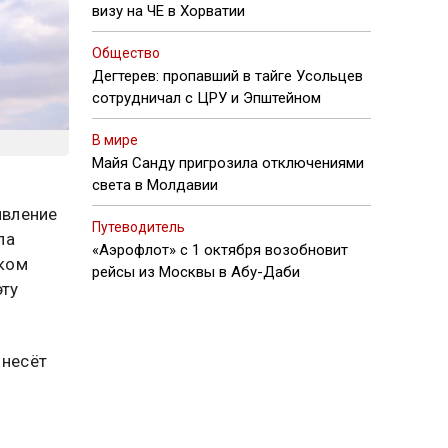
визу на ЧЕ в Хорватии
Общество
Дегтерев: пропавший в тайге Усольцев
сотрудничал с ЦРУ и Эпштейном
В мире
Майя Санду пригрозила отключениями
света в Молдавии
явление
Путеводитель
ла
«Аэрофлот» с 1 октября возобновит
аком
рейсы из Москвы в Абу-Даби
эту
 несёт