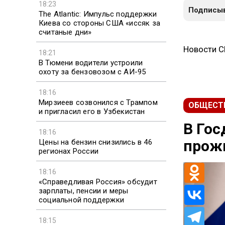
18:23
Подписыв
The Atlantic: Импульс поддержки
Киева со стороны США «иссяк за
считаные дни»
Новости 
18:21
В Тюмени водители устроили
охоту за бензовозом с АИ-95
18:16
Мирзиеев созвонился с Трампом
ОБЩЕСТ
и пригласил его в Узбекистан
В Гос
18:16
прож
Цены на бензин снизились в 46
регионах России
18:16
«Справедливая Россия» обсудит
зарплаты, пенсии и меры
социальной поддержки
18:15