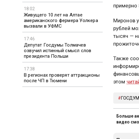
примерно 
18:02
Живущего 10 лет на Алтае
Миронов у
американского фермера Уолкера
вызвали в УФМС
рублей мо
тысяч — н
17:46
прожиточн
Депутат Госдумы Толмачев
озвучил истинный смысл слов
президента Польши
Также соо
информиро
17:38
финансовы
В регионах проверят аттракционы
после ЧП в Тюмени
этом
чита
ГОСДУ
Больше ак
видео смо