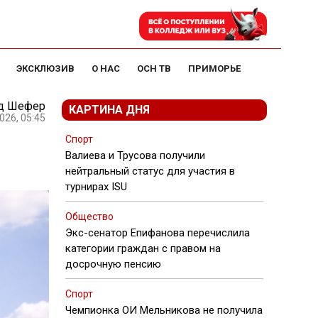
ЭКСКЛЮЗИВ
О НАС
ОСН ТВ
ПРИМОРЬЕ
д Шефер
КАРТИНА ДНЯ
026, 05:45
Спорт
Валиева и Трусова получили
нейтральный статус для участия в
турнирах ISU
Общество
Экс-сенатор Епифанова перечислила
категории граждан с правом на
досрочную пенсию
Спорт
Чемпионка ОИ Мельникова не получила