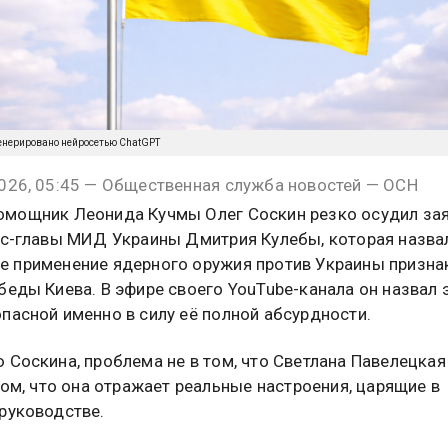
енерировано нейросетью ChatGPT
026, 05:45 — Общественная служба новостей — ОСН
мощник Леонида Кучмы Олег Соскин резко осудил за
кс-главы МИД Украины Дмитрия Кулебы, которая назва
 применение ядерного оружия против Украины призн
беды Киева. В эфире своего YouTube-канала он назвал 
пасной именно в силу её полной абсурдности.
 Соскина, проблема не в том, что Светлана Павелецкая
 том, что она отражает реальные настроения, царящие в
руководстве.