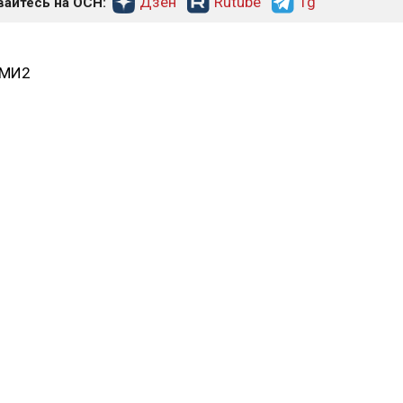
Дзен
Rutube
Tg
айтесь на ОСН:
СМИ2