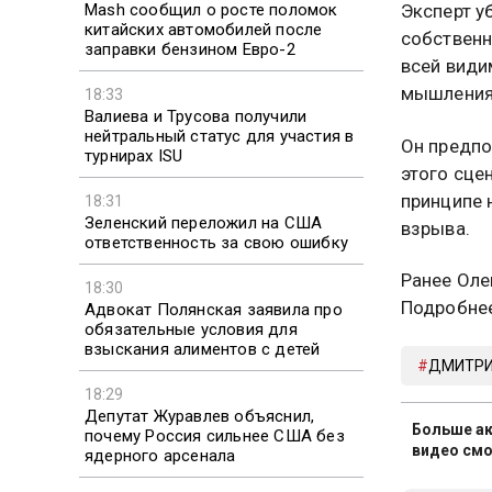
Mash сообщил о росте поломок
Эксперт у
китайских автомобилей после
собственн
заправки бензином Евро-2
всей види
мышления,
18:33
Валиева и Трусова получили
нейтральный статус для участия в
Он предпо
турнирах ISU
этого сцен
принципе 
18:31
Зеленский переложил на США
взрыва.
ответственность за свою ошибку
Ранее Оле
18:30
Подробнее
Адвокат Полянская заявила про
обязательные условия для
взыскания алиментов с детей
ДМИТРИ
18:29
Депутат Журавлев объяснил,
Больше ак
почему Россия сильнее США без
видео смо
ядерного арсенала