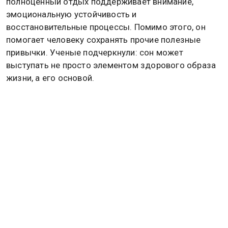
полноценный отдых поддерживает внимание,
эмоциональную устойчивость и
восстановительные процессы. Помимо этого, он
помогает человеку сохранять прочие полезные
привычки. Ученые подчеркнули: сон может
выступать не просто элементом здорового образа
жизни, а его основой.
Питание также продемонстрировало выраженный
положительный эффект. Специалисты
предположили, что сбалансированный рацион
поддерживает физические и психологические
ресурсы организма в условиях длительного
напряжения.
Результаты, касающиеся физической активности,
оказались неожиданными. Хотя респонденты,
чаще занимавшиеся спортом, в целом оценивали