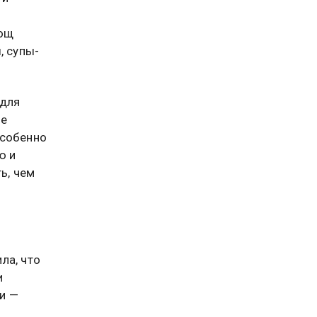
вощ
, супы-
 для
ие
особенно
ю и
ь, чем
х
ла, что
и
ти —