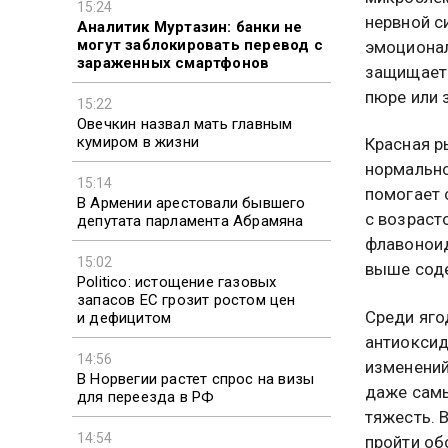
15:24
нервной с
Аналитик Муртазин: банки не
могут заблокировать перевод с
эмоционал
зараженных смартфонов
защищает 
пюре или 
15:22
Овечкин назвал мать главным
кумиром в жизни
Красная р
нормально
15:14
помогает 
В Армении арестовали бывшего
с возраст
депутата парламента Абрамяна
флавоноид
15:02
выше соде
Politico: истощение газовых
запасов ЕС грозит ростом цен
Среди яго
и дефицитом
антиоксид
14:56
изменений
В Норвегии растет спрос на визы
даже самы
для переезда в РФ
тяжесть. 
14:54
пройти об