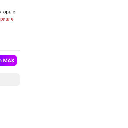
которые
ериале