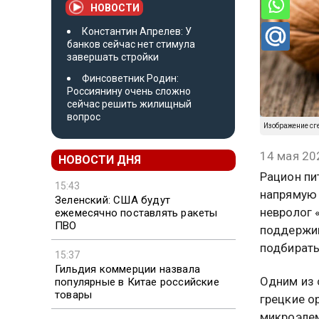
НОВОСТИ
Константин Апрелев: У
банков сейчас нет стимула
завершать стройки
Финсоветник Родин:
Россиянину очень сложно
сейчас решить жилищный
вопрос
Изображение сг
14 мая 20
НОВОСТИ ДНЯ
Рацион пи
15:43
напрямую 
Зеленский: США будут
невролог 
ежемесячно поставлять ракеты
ПВО
поддержив
подбирать
15:37
Гильдия коммерции назвала
Одним из 
популярные в Китае российские
товары
грецкие о
микроэлем