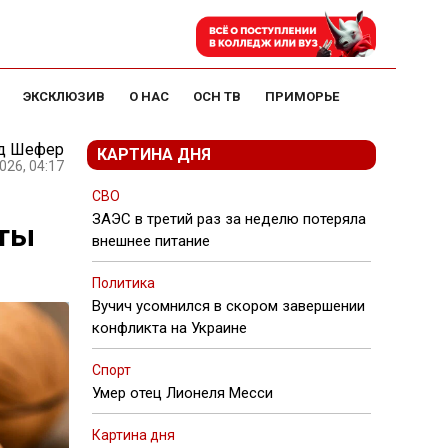
ЭКСКЛЮЗИВ
О НАС
ОСН ТВ
ПРИМОРЬЕ
д Шефер
КАРТИНА ДНЯ
026, 04:17
СВО
ЗАЭС в третий раз за неделю потеряла
кты
внешнее питание
Политика
Вучич усомнился в скором завершении
конфликта на Украине
Спорт
Умер отец Лионеля Месси
Картина дня