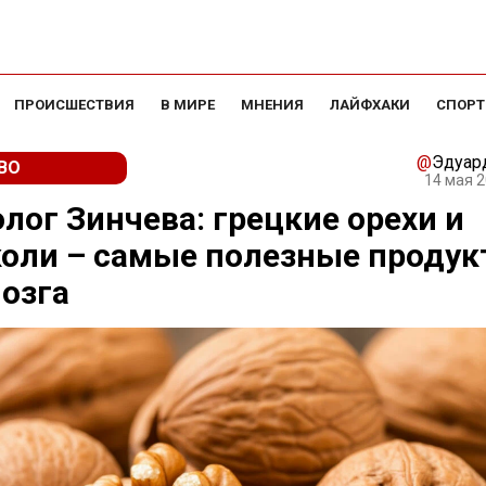
ПРОИСШЕСТВИЯ
В МИРЕ
МНЕНИЯ
ЛАЙФХАКИ
СПОРТ
@
Эдуар
ВО
14 мая 2
лог Зинчева: грецкие орехи и
оли – самые полезные проду
озга