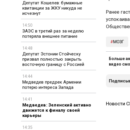
Депутат Кошелев: бумажные
квитанции за ЖКУ никуда не
Ранее гас
исчезнут
успокаива
14:50
Обществен
ЗАЭС в третий раз за неделю
потеряла внешнее питание
МОЗГ
14:48
Депутат Эстонии Стойческу
Больше ак
призвал полностью закрыть
восточную границу с Россией
видео смо
14:44
Подписыв
Медведев предрек Армении
потерю интереса Запада
14:41
Новости 
Медведев: Зеленский активно
движется к финалу своей
карьеры
14:35