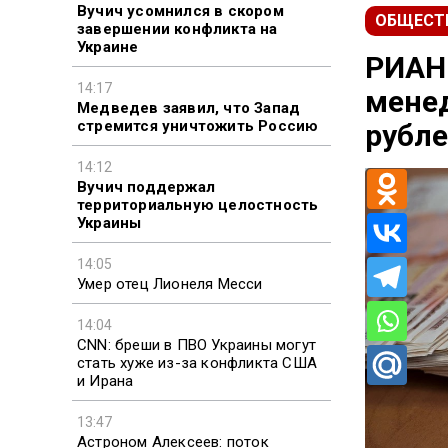
Вучич усомнился в скором
ОБЩЕСТ
завершении конфликта на
Украине
РИАН:
14:17
менед
Медведев заявил, что Запад
стремится уничтожить Россию
рубл
14:12
Вучич поддержал
территориальную целостность
Украины
14:05
Умер отец Лионеля Месси
14:04
CNN: бреши в ПВО Украины могут
стать хуже из-за конфликта США
и Ирана
13:47
Астроном Алексеев: поток