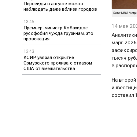
Персеиды в августе можно
наблюдать даже вблизи городов
Фото: МВД Меди
13:45
14 мая 20
Премьер-министр Кобахидзе:
русофобия чужда грузинам, это
Аналитики
провокация
март 2026
зафиксиро
13:43
КСИР увязал открытие
тысяч руб
Ормузского пролива с отказом
в распоря
США от вмешательства
На второй
инвестици
составил 
сфера. Ра
среднем 1
Четвертое
около 120