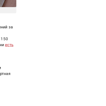
ений за
 150
Они
есть
м
ортная
м в
бещают
й