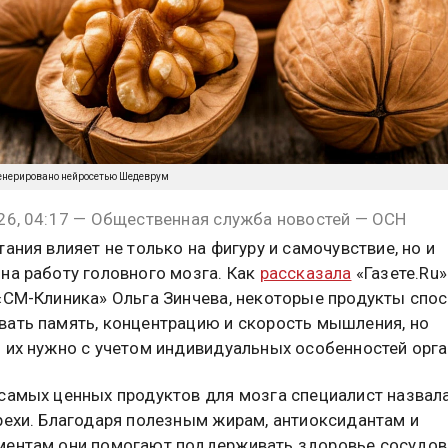
енерировано нейросетью Шедеврум
26, 04:17 — Общественная служба новостей — ОСН
тания влияет не только на фигуру и самочувствие, но и
на работу головного мозга. Как
рассказала
«Газете.Ru»
«СМ-Клиника» Ольга Зинчева, некоторые продукты спо
ать память, концентрацию и скорость мышления, но
 их нужно с учетом индивидуальных особенностей орга
самых ценных продуктов для мозга специалист назвал
рехи. Благодаря полезным жирам, антиоксидантам и
ентам они помогают поддерживать здоровье сосудов