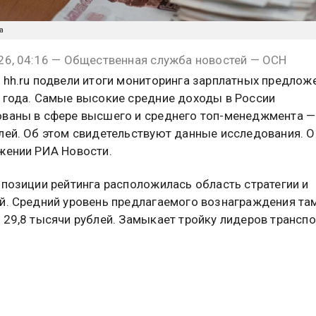
а
26, 04:16 — Общественная служба новостей — ОСН
 hh.ru подвели итоги мониторинга зарплатных предлож
 года. Самые высокие средние доходы в России
ваны в сфере высшего и среднего топ-менеджмента —
лей. Об этом свидетельствуют данные исследования. 
жении РИА Новости.
 позиции рейтинга расположилась область стратегии и
й. Средний уровень предлагаемого вознаграждения та
129,8 тысячи рублей. Замыкает тройку лидеров трансп
ботодатели в этом сегменте готовы платить сотрудника
23 тысячи рублей.
 место заняло сельское хозяйство. Кандидатам там о
 тысяч рублей. Далее следует добыча сырья со средне