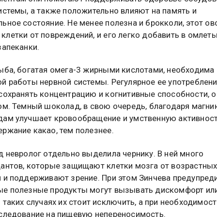
истемы, а также положительно влияют на память и
ьное состояние. Не менее полезна и брокколи, этот о
клетки от повреждений, и его легко добавить в омлеты
запеканки.
ыба, богатая омега-3 жирными кислотами, необходима
й работы нервной системы. Регулярное ее употреблен
сохранять концентрацию и когнитивные способности, 
ом. Темный шоколад, в свою очередь, благодаря магни
ам улучшает кровообращение и умственную активност
ржание какао, тем полезнее.
д невролог отдельно выделила чернику. В ней много
антов, которые защищают клетки мозга от возрастны
 и поддерживают зрение. При этом Зинчева предупреди
е полезные продукты могут вызывать дискомфорт ил
В таких случаях их стоит исключить, а при необходимос
следование на пищевую непереносимость.