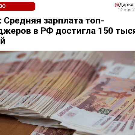
@
Дарья
ВО
14 мая 2
 Средняя зарплата топ-
жеров в РФ достигла 150 тыс
ей