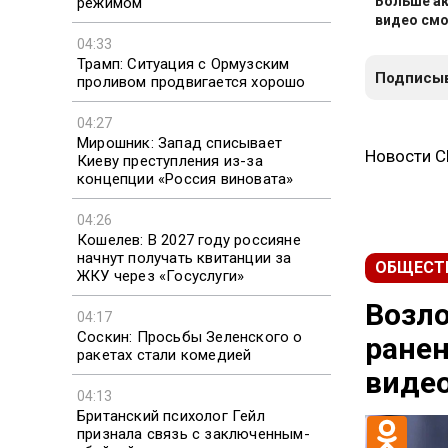
Больше ак
режимом
видео смо
04:33
Трамп: Ситуация с Ормузским
Подписыв
проливом продвигается хорошо
04:27
Мирошник: Запад списывает
Новости 
Киеву преступления из-за
концепции «Россия виновата»
04:26
Кошелев: В 2027 году россияне
начнут получать квитанции за
ОБЩЕСТ
ЖКУ через «Госуслуги»
Возл
04:17
Соскин: Просьбы Зеленского о
ранен
ракетах стали комедией
виде
04:13
Британский психолог Гейл
признала связь с заключенным-