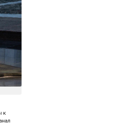
ы к
анал