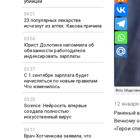
убийцей
04:01
23 популярных лекарства
исчезнут из аптек: Какова причина
03:54
Юрист Долотина напомнила об
обязанности работодателя
индексировать зарплаты
03:27
С 1 сентября зарплата будет
начисляться по новым правилам:
Что изменилось
Фото: Обществе
03:20
12 января
Science: Нейросеть впервые
создала полностью
Раненый в
искусственный вирус
Вечному о
«Герои сп
03:11
Врач Хотченкова заявила, что