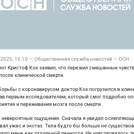
 2025, 16:10 — Общественная служба новостей — ОСН
ог Кристоф Кох заявил, что пережил смешанные чувст
 после клинической смерти.
борьбы с коронавирусом доктор Кох погрузился в кли
тав первым исследователем, который смог подробно оп
риятия и переживания мозга после смерти.
 невероятные ощущения. Сначала я увидел ослепляющи
вал ужас и экстаз. Тела будто бы больше не существов
ало меня, как отдельной личности. Не чувствовалось т