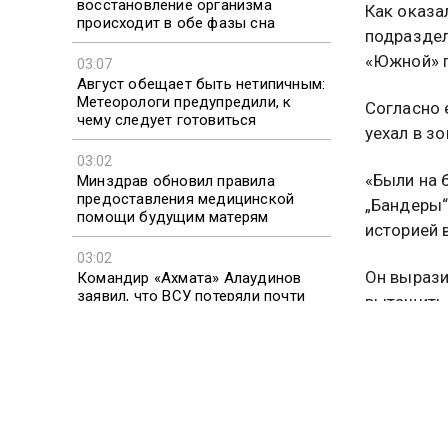
восстановление организма
Как оказа
происходит в обе фазы сна
подраздел
«Южной» г
03:07
Август обещает быть нетипичным:
Метеорологи предупредили, к
Согласно 
чему следует готовиться
уехал в зо
03:02
«Были на 
Минздрав обновил правила
предоставления медицинской
„Бандеры“
помощи будущим матерям
историей 
03:02
Он вырази
Командир «Ахмата» Алаудинов
заявил, что ВСУ потеряли почти
вытащить 
2,5 млн человек
В ходе от
решили по
память во
фашистски