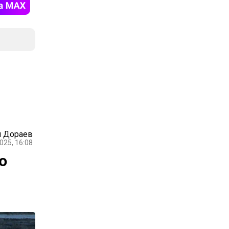
 Дораев
025, 16:08
ю