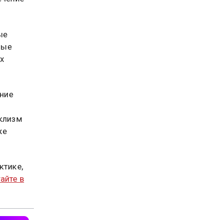
ые
ные
х
ние
аклизм
же
ктике,
айте в