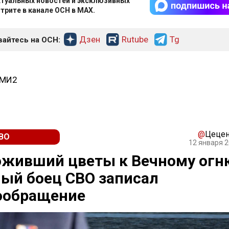
туальных новостей и эксклюзивных
трите в канале ОСН в MAX.
Дзен
Rutube
Tg
айтесь на ОСН:
СМИ2
@
Цецен
ВО
12 января 2
оживший цветы к Вечному огн
ый боец СВО записал
ообращение