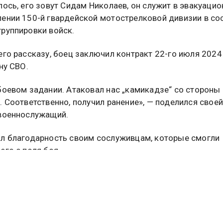
лось, его зовут Сидам Николаев, он служит в эвакуаци
ении 150-й гвардейской мотострелковой дивизии в со
руппировки войск.
его рассказу, боец заключил контракт 22-го июля 2024
ну СВО.
боевом задании. Атаковал нас „камикадзе“ со стороны
. Соответственно, получил ранение», — поделился своей
военнослужащий.
л благодарность своим сослуживцам, которые смогли
его с поля боя.
пуска из-за ранения, находясь в столице, Николаев с же
сетить Кремль и подойти к Вечному огню, чтобы почти
инов, пожертвовавших свои жизни в борьбе с немецко-
ми захватчиками. Также, по его словам, после того, ка