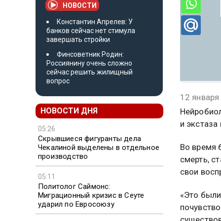
НОВОСТИ
Константин Апрелев: У
банков сейчас нет стимула
завершать стройки
Финсоветник Родин:
Россиянину очень сложно
сейчас решить жилищный
вопрос
12 января
НОВОСТИ ДНЯ
Нейробиол
и экстаза
05:26
Скрывшиеся фигуранты дела
Во время 
Чекалиной выделены в отдельное
производство
смерть, с
свои восп
05:11
Политолог Саймонс:
«Это были
Миграционный кризис в Сеуте
ударил по Евросоюзу
почувство
существов