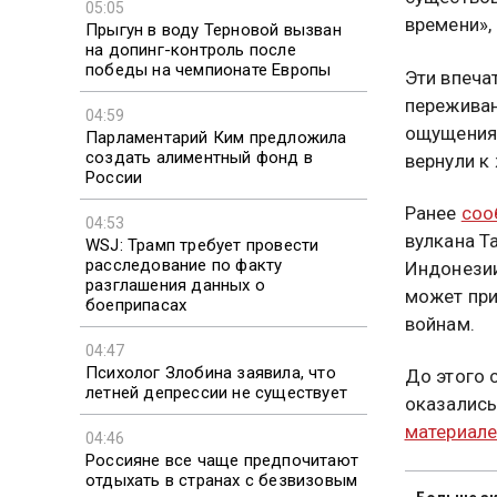
05:05
времени»,
Прыгун в воду Терновой вызван
на допинг-контроль после
победы на чемпионате Европы
Эти впеча
переживан
04:59
ощущения 
Парламентарий Ким предложила
создать алиментный фонд в
вернули к
России
Ранее
соо
04:53
вулкана Т
WSJ: Трамп требует провести
расследование по факту
Индонезии
разглашения данных о
может при
боеприпасах
войнам.
04:47
Психолог Злобина заявила, что
До этого 
летней депрессии не существует
оказались
материал
04:46
Россияне все чаще предпочитают
отдыхать в странах с безвизовым