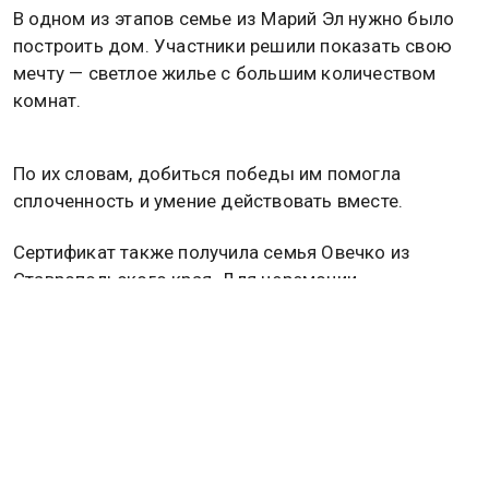
В одном из этапов семье из Марий Эл нужно было
построить дом. Участники решили показать свою
мечту — светлое жилье с большим количеством
комнат.
По их словам, добиться победы им помогла
сплоченность и умение действовать вместе.
Сертификат также получила семья Овечко из
Ставропольского края. Для церемонии
награждения они сами сшили костюмы. Бабушка
из этой семьи рассказала, что главным секретом
семейного счастья считает внимание друг к другу.
По ее словам, большое счастье — видеть, как дети
и внуки тянутся к родным, звонят и хотят прийти в
гости. Она отметила, что семья дает человеку