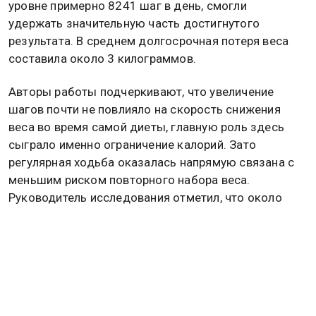
уровне примерно 8241 шаг в день, смогли
удержать значительную часть достигнутого
результата. В среднем долгосрочная потеря веса
составила около 3 килограммов.
Авторы работы подчеркивают, что увеличение
шагов почти не повлияло на скорость снижения
веса во время самой диеты, главную роль здесь
сыграло именно ограничение калорий. Зато
регулярная ходьба оказалась напрямую связана с
меньшим риском повторного набора веса.
Руководитель исследования отметил, что около
80% людей после похудения в течение нескольких
лет возвращают часть или весь потерянный вес, и
простая ежедневная ходьба может стать
эффективной защитой от этого.
Ранее врач-эндокринолог Юлия Атаманова