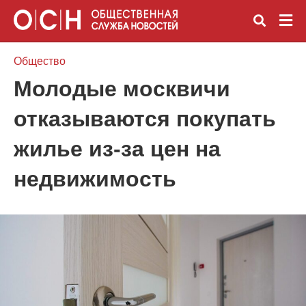
Общество
Молодые москвичи
Вве
отказываются покупать
зап
и
наж
жилье из-за цен на
Ente
недвижимость