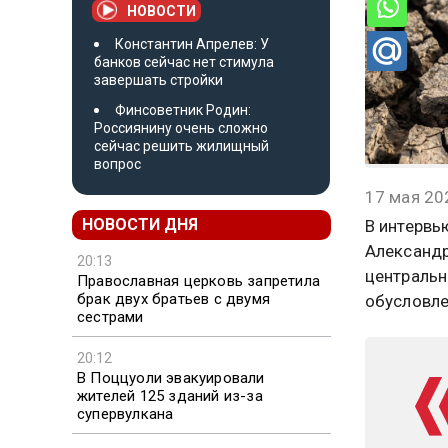
НОВОСТИ
Константин Апрелев: У
банков сейчас нет стимула
завершать стройки
Финсоветник Родин:
Россиянину очень сложно
сейчас решить жилищный
вопрос
17 мая 20
НОВОСТИ ДНЯ
В интервь
Александр
20:13
центрально
Православная церковь запретила
брак двух братьев с двумя
обусловле
сестрами
20:12
В Поццуоли эвакуировали
жителей 125 зданий из-за
супервулкана