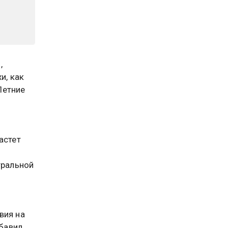
,
и, как
Летние
астет
тральной
вия на
бавил,