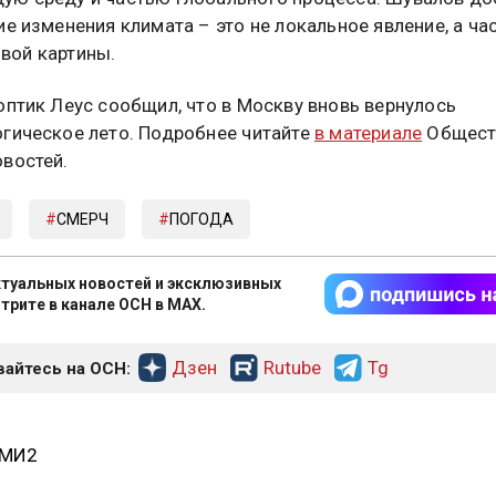
ие изменения климата – это не локальное явление, а ча
вой картины.
оптик Леус сообщил, что в Москву вновь вернулось
гическое лето. Подробнее читайте
в материале
Общест
востей.
СМЕРЧ
ПОГОДА
туальных новостей и эксклюзивных
трите в канале ОСН в MAX.
Дзен
Rutube
Tg
айтесь на ОСН:
СМИ2