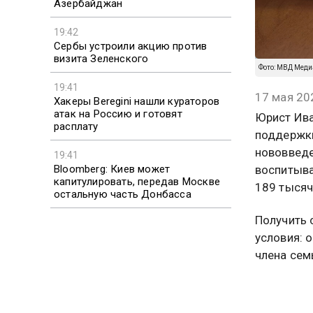
Азербайджан
19:42
Сербы устроили акцию против
визита Зеленского
Фото: МВД Меди
19:41
17 мая 20
Хакеры Beregini нашли кураторов
атак на Россию и готовят
Юрист Ива
расплату
поддержки
нововведе
19:41
Bloomberg: Киев может
воспитыва
капитулировать, передав Москве
189 тысяч
остальную часть Донбасса
Получить 
условия: 
члена сем
минимумов
за 2025 г
года.