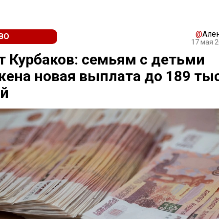
@
Але
ВО
17 мая 2
 Курбаков: семьям с детьми
ена новая выплата до 189 ты
ей