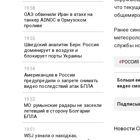
что текущ
19:58
ОАЭ обвинили Иран в атаке на
общемиро
танкер ADNOC в Ормузском
проливе
Ранее син
метеороло
19:55
Шведский аналитик Берн: Россия
службы но
доминирует в воздухе и
блокирует порты Украины
РОССИЯ
19:54
Американцев в России
Больше ак
предупредили о запрете снимать
видео последствий атак БПЛА
видео смо
19:52
Подписыв
МО: румынские радары не засекли
летевший в сторону Болгарии
БПЛА
Новости 
19:51
WSJ узнала о находках,