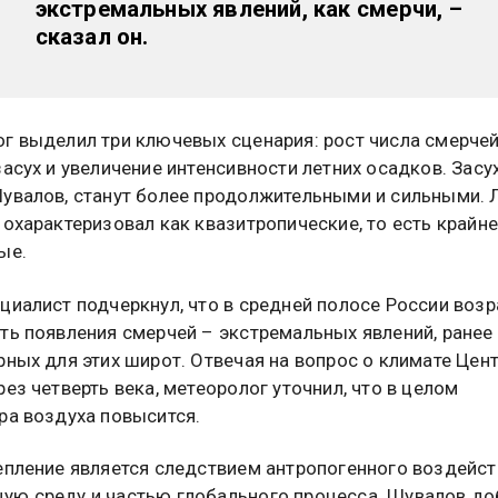
экстремальных явлений, как смерчи
, –
сказал он.
г выделил три ключевых сценария: рост числа смерчей
засух и увеличение интенсивности летних осадков. Засух
увалов, станут более продолжительными и сильными. 
 охарактеризовал как квазитропические, то есть крайне
ые.
циалист подчеркнул, что в средней полосе России возр
ть появления смерчей – экстремальных явлений, ранее
рных для этих широт. Отвечая на вопрос о климате Цен
рез четверть века, метеоролог уточнил, что в целом
ра воздуха повысится.
епление является следствием антропогенного воздейст
ю среду и частью глобального процесса. Шувалов до