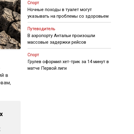
Спорт
Ночные походы в туалет могут
указывать на проблемы со здоровьем
Путеводитель
В аэропорту Антальи произошли
массовые задержки рейсов
Спорт
Грулев оформил хет-трик за 14 минут в
»
матче Первой лиги
й в
овам,
х
х