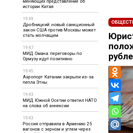
меняющих представление об
истории Китая
19:49
ОБЩЕСТ
Дробницкий: новый санкционный
закон США против Москвы может
Юрист
стать молчащим
полож
19:47
МИД Омана: переговоры по
рубл
Ормузу идут позитивно
19:45
Аэропорт Катании закрыли из-за
пепла Этны
19:43
МИД Южной Осетии ответил НАТО
на слова об аннексии
19:43
Россия отправила в Армению 25
вагонов с зерном и углем через