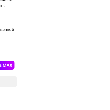
сть
венной