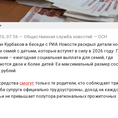
а
26, 07:56 — Общественная служба новостей — ОСН
н Курбаков в беседе с РИА Новости раскрыл детали н
 семей с детьми, которые вступят в силу в 2026 году. 
ние – ежегодная социальная выплата для семей, где
ются двое и более детей. Ее максимальный размер со
 рублей.
средства
смогут
только те родители, кто соблюдает тр
оба супруга официально трудоустроены, доход на кажд
ьи не превышает полутора региональных прожиточных
, а также отсутствует задолженность по алиментам. З
од, уточнил эксперт, разрешат подавать с 1 июня след