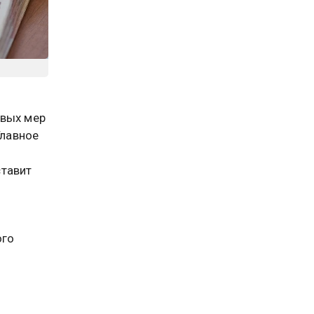
овых мер
Главное
ставит
и
ого
аявление
ующего