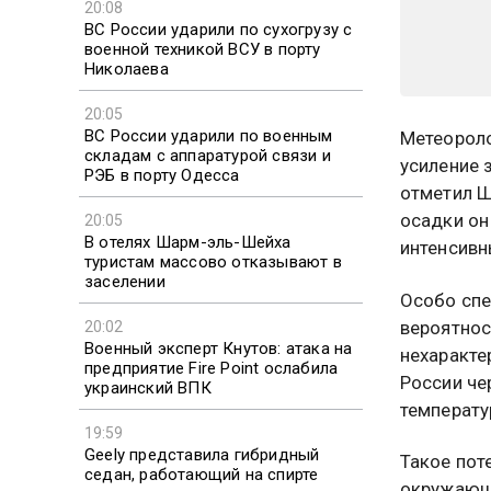
20:08
ВС России ударили по сухогрузу с
военной техникой ВСУ в порту
Николаева
20:05
ВС России ударили по военным
Метеороло
складам с аппаратурой связи и
усиление 
РЭБ в порту Одесса
отметил Ш
осадки он
20:05
В отелях Шарм-эль-Шейха
интенсивн
туристам массово отказывают в
заселении
Особо спе
вероятнос
20:02
Военный эксперт Кнутов: атака на
нехаракте
предприятие Fire Point ослабила
России че
украинский ВПК
температу
19:59
Geely представила гибридный
Такое пот
седан, работающий на спирте
окружающу