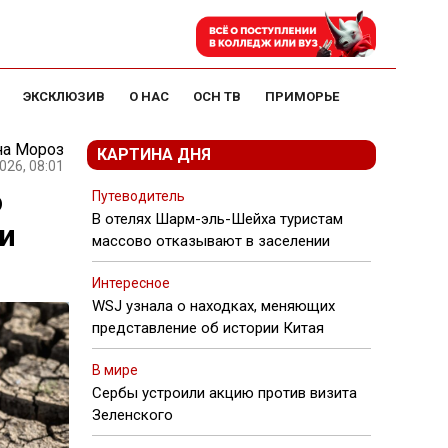
ЭКСКЛЮЗИВ
О НАС
ОСН ТВ
ПРИМОРЬЕ
на Мороз
КАРТИНА ДНЯ
026, 08:01
о
Путеводитель
В отелях Шарм-эль-Шейха туристам
и
массово отказывают в заселении
Интересное
WSJ узнала о находках, меняющих
представление об истории Китая
В мире
Сербы устроили акцию против визита
Зеленского