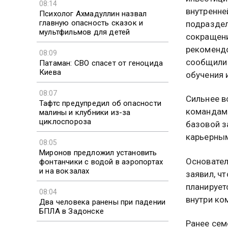
08:14
внутренне
Психолог Ахмадуллин назвал
главную опасность сказок и
подраздел
мультфильмов для детей
сокращени
рекомендо
08:09
сообщили 
Патаман: СВО спасет от геноцида
Киева
обучения 
08:07
Сильнее в
Тафтс предупредил об опасности
командам
малины и клубники из-за
циклоспороза
базовой з
карьерны
08:05
Миронов предложил установить
Основател
фонтанчики с водой в аэропортах
и на вокзалах
заявил, ч
планирует
08:04
внутри ко
Два человека ранены при падении
БПЛА в Задонске
Ранее сем