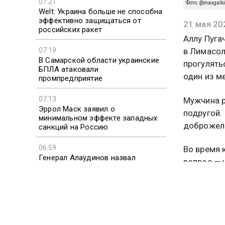
07:21
Фото: @maxgalki
Welt: Украина больше не способна
эффективно защищаться от
21 мая 20
российских ракет
Аллу Пуга
07:19
в Лимасол
В Самарской области украинские
прогулять
БПЛА атаковали
один из м
промпредприятие
07:13
Мужчина р
Эррол Маск заявил о
подругой.
минимальном эффекте западных
доброжела
санкций на Россию
06:59
Во время 
Генерал Алаудинов назвал
вопрос — 
Драпатого русофобом и
порекомен
националистом
После пуб
внешний в
тростью, 