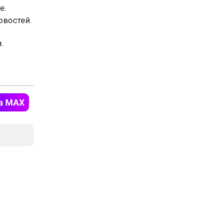
е.
востей.
.