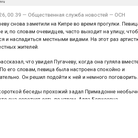
nru
26, 00:39 — Общественная служба новостей — ОСН
чеву снова заметили на Кипре во время прогулки. Певиц
е и, по словам очевидцев, часто выходит на улицу, что
ся и насладиться местными видами. На этот раз артист
естных жителей.
ассказал, что увидел Пугачеву, когда она гуляла вместе
 По его словам, певица была настроена спокойно и
тельно. Он решил подойти к ней и немного поговорить
короткой беседы прохожий задал Примадонне необыч
что она советует есть по утрам. Алла Борисовна
довала гречневую кашу.
ликации снимков пользователи начали активно обсужд
ид артистки. Некоторые обратили внимание, что Пугаче
и написали, что на кадрах она выглядит уставшей. Други