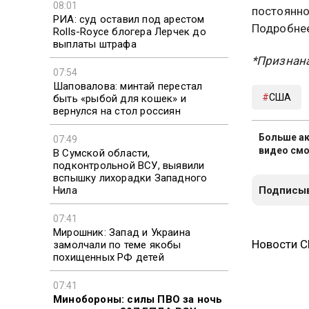
08:01
постоянно
РИА: суд оставил под арестом
Подробнее
Rolls-Royce блогера Лерчек до
выплаты штрафа
*Признана
07:54
Шаповалова: минтай перестал
США
быть «рыбой для кошек» и
вернулся на стол россиян
Больше ак
07:49
видео смо
В Сумской области,
подконтрольной ВСУ, выявили
вспышку лихорадки Западного
Нила
Подписыв
07:41
Мирошник: Запад и Украина
Новости 
замолчали по теме якобы
похищенных РФ детей
07:41
Минобороны: силы ПВО за ночь