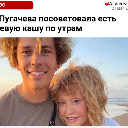
@
Алина К
ВО
21 мая 2
Пугачева посоветовала есть
евую кашу по утрам