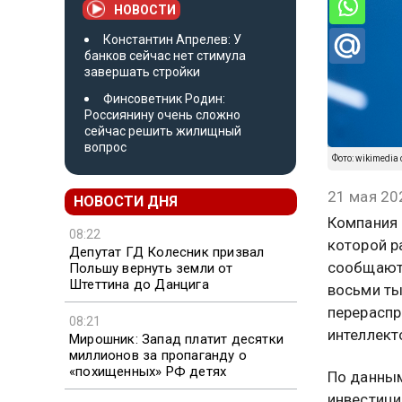
НОВОСТИ
Константин Апрелев: У
банков сейчас нет стимула
завершать стройки
Финсоветник Родин:
Россиянину очень сложно
сейчас решить жилищный
вопрос
Фото: wikimedia 
21 мая 20
НОВОСТИ ДНЯ
Компания 
08:22
которой р
Депутат ГД Колесник призвал
сообщают 
Польшу вернуть земли от
Штеттина до Данцига
восьми ты
перераспр
08:21
интеллект
Мирошник: Запад платит десятки
миллионов за пропаганду о
«похищенных» РФ детях
По данным
инвестици