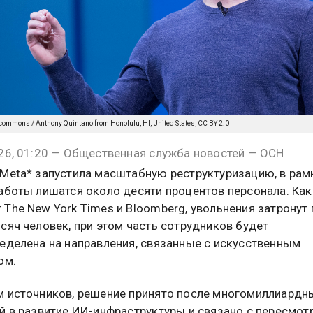
commons / Anthony Quintano from Honolulu, HI, United States, CC BY 2.0
26, 01:20 — Общественная служба новостей — ОСН
Meta* запустила масштабную реструктуризацию, в рам
аботы лишатся около десяти процентов персонала. Как
The New York Times и Bloomberg, увольнения затронут
сяч человек, при этом часть сотрудников будет
еделена на направления, связанные с искусственным
ом.
 источников, решение принято после многомиллиардн
й в развитие ИИ-инфраструктуры и связано с пересмот