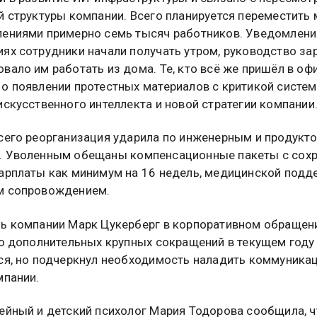
й структуры компании. Всего планируется переместить
ениями примерно семь тысяч работников. Уведомлени
ях сотрудники начали получать утром, руководство за
вало им работать из дома. Те, кто всё же пришёл в офи
о появлении протестных материалов с критикой систем
искусственного интеллекта и новой стратегии компании
сего реорганизация ударила по инженерным и продукт
. Уволенным обещаны компенсационные пакеты с сох
арплаты как минимум на 16 недель, медицинской подд
м сопровождением.
ь компании Марк Цукерберг в корпоративном обращен
то дополнительных крупных сокращений в текущем году
ся, но подчеркнул необходимость наладить коммуника
мпании.
ейный и детский психолог Мария Тодорова сообщила, ч