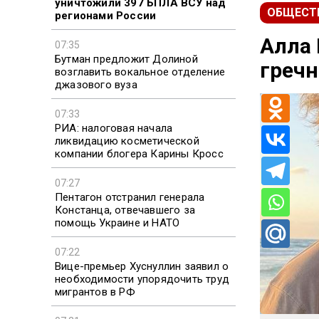
уничтожили 397 БПЛА ВСУ над
ОБЩЕСТ
регионами России
Алла 
07:35
Бутман предложит Долиной
гречн
возглавить вокальное отделение
джазового вуза
07:33
РИА: налоговая начала
ликвидацию косметической
компании блогера Карины Кросс
07:27
Пентагон отстранил генерала
Констанца, отвечавшего за
помощь Украине и НАТО
07:22
Вице-премьер Хуснуллин заявил о
необходимости упорядочить труд
мигрантов в РФ