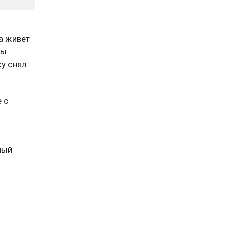
а живет
бы
ку снял
 с
.
ный
ать
ва шла с
е,