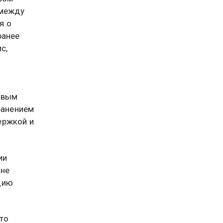
 между
я о
ранее
с,
.
овым
ранением
ержкой и
ии
 не
цию
то