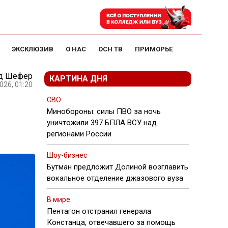
ЭКСКЛЮЗИВ
О НАС
ОСН ТВ
ПРИМОРЬЕ
д Шефер
КАРТИНА ДНЯ
026, 01:20
СВО
Минобороны: силы ПВО за ночь
уничтожили 397 БПЛА ВСУ над
регионами России
Шоу-бизнес
Бутман предложит Долиной возглавить
вокальное отделение джазового вуза
В мире
Пентагон отстранил генерала
Констанца, отвечавшего за помощь