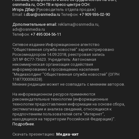
osnmedia.ru, ОСН-ТВ и пресс-центре ОСН:
Игорь Дбар
(Руководитель отдела продаж)
Email:
i.dbar@osnmedia.ru
Телефон:
+7 909 936-02-90
Дополнительные email:
reklama@osnmedia.ru
,
adv@osnmedia.ru
Телефон:
+7 495 004-56-11
Сетевое издание Информационное агентство
"Общественная служба новостей" зарегистрировано
Роскомнадзором 14.09.2018, реестровая запись
ЭЛ № ФС77-73623. Учредитель: Автономная
некоммерческая организация содействия
информированию и просвещению населения
"Медиахолдинг "Общественная служба новостей" (ОГРН
1187700006328).
Мнение редакции может не совпадать с мнением авторов.
На информационном ресурсе применяются
рекомендательные технологии (информационные
технологии предоставления информации на основе сбора,
систематизации и анализа сведений, относящихся к
предпочтениям пользователей сети "Интернет",
находящихся на территории Российской Федерации)".
Подробнее
.
Скачать презентацию:
Медиа-кит