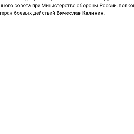
ного совета при Министерстве обороны России, полко
етеран боевых действий
Вячеслав Калинин.
арий отметил, что сегодня президент России обсудит с
ством меры по урегулированию ситуации с горючим, и 
ан выходит обеспечение топливом предстоящей уборо
уборочная кампания, и ясно, что в первую очередь при
прос с поставками бензина и солярки селу», — подче
о его словам, серьёзное беспокойство вызывает инфо
часть представителей правительства обсуждает переход
ензина частным лицам исключительно по QR-кодам.
ослался на данные общественницы Анастасии Кашевар
ообщила, что этот вопрос «обсуждается серьёзно в