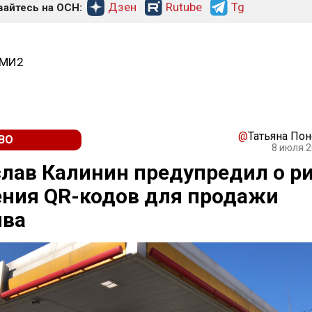
Дзен
Rutube
Tg
айтесь на ОСН:
СМИ2
@
Татьяна По
ВО
8 июля 2
лав Калинин предупредил о р
ния QR-кодов для продажи
ива