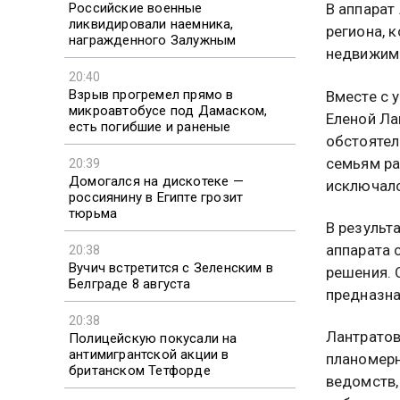
Российские военные
В аппарат
ликвидировали наемника,
региона, 
награжденного Залужным
недвижим
20:40
Взрыв прогремел прямо в
Вместе с 
микроавтобусе под Дамаском,
Еленой Ла
есть погибшие и раненые
обстоятел
семьям ра
20:39
Домогался на дискотеке —
исключало
россиянину в Египте грозит
тюрьма
В результ
аппарата 
20:38
Вучич встретится с Зеленским в
решения. 
Белграде 8 августа
предназна
20:38
Лантратов
Полицейскую покусали на
антимигрантской акции в
планомерн
британском Тетфорде
ведомств,