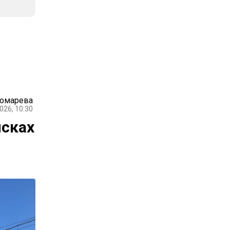
номарева
026, 10:30
исках