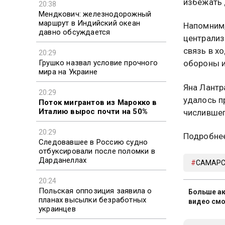
избежать 
20:38
Мендкович: железнодорожный
маршрут в Индийский океан
Напомним,
давно обсуждается
централиз
связь в х
20:29
Грушко назвал условие прочного
обороны и
мира на Украине
Яна Лантр
20:29
удалось п
Поток мигрантов из Марокко в
Италию вырос почти на 50%
числившег
20:29
Подробнее
Следовавшее в Россию судно
отбуксировали после поломки в
Дарданеллах
САМАРС
20:24
Польская оппозиция заявила о
Больше ак
планах высылки безработных
видео смо
украинцев