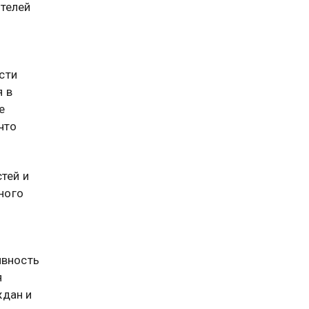
ителей
сти
 в
е
что
тей и
ного
ивность
я
ждан и