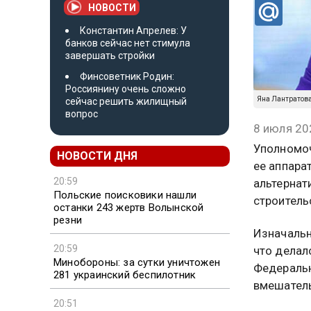
НОВОСТИ
Константин Апрелев: У
банков сейчас нет стимула
завершать стройки
Финсоветник Родин:
Россиянину очень сложно
Яна Лантратова.
сейчас решить жилищный
вопрос
8 июля 20
Уполномоч
НОВОСТИ ДНЯ
ее аппара
20:59
альтернат
Польские поисковики нашли
строитель
останки 243 жертв Волынской
резни
Изначальн
20:59
что делал
Минобороны: за сутки уничтожен
Федеральн
281 украинский беспилотник
вмешатель
20:51