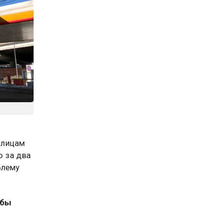
 лицам
о за два
блему
жбы