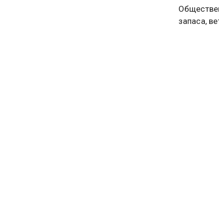
Обществен
запаса, в
Парламент
правитель
первый пл
кампании.
«На носу 
решать во
Калинин.
Однако, п
том, что 
продаже б
Калинин с
которая с