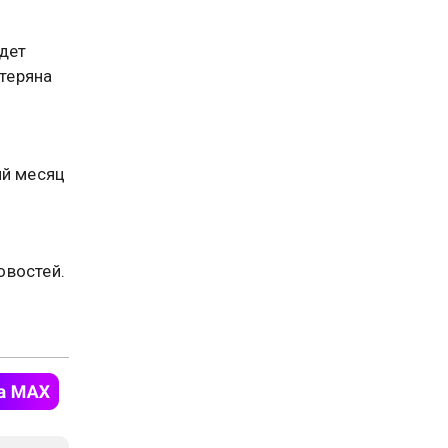
дет
теряна
ий месяц
востей.