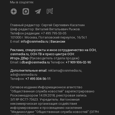
Мы в соцсетях
Главный редактор: Сергей Сергеевич Касаткин
Шеф-редактор: Виталий Витальевич Рыжов.
Телефон редакции: +7 495 795-53-05
101000 г. Москва, Потаповский переулок, 16/5с1
E-mail:
info@osnmedia.ru
|
Вакансии
Реклама, спецпроекты и иное сотрудничество на ОСН,
osnmedia.ru, ОСН-ТВ и пресс-центре ОСН:
Игорь Дбар
(Руководитель отдела продаж)
Email:
i.dbar@osnmedia.ru
Телефон:
+7 909 936-02-90
Дополнительные email:
reklama@osnmedia.ru
,
adv@osnmedia.ru
Телефон:
+7 495 004-56-11
Сетевое издание Информационное агентство
"Общественная служба новостей" зарегистрировано
Роскомнадзором 14.09.2018, реестровая запись
ЭЛ № ФС77-73623. Учредитель: Автономная
некоммерческая организация содействия
информированию и просвещению населения
"Медиахолдинг "Общественная служба новостей" (ОГРН