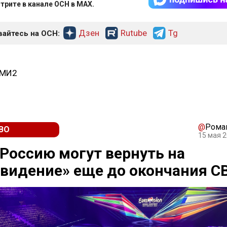
трите в канале ОСН в MAX.
Дзен
Rutube
Tg
айтесь на ОСН:
СМИ2
@
Рома
ВО
15 мая 2
 Россию могут вернуть на
видение» еще до окончания С