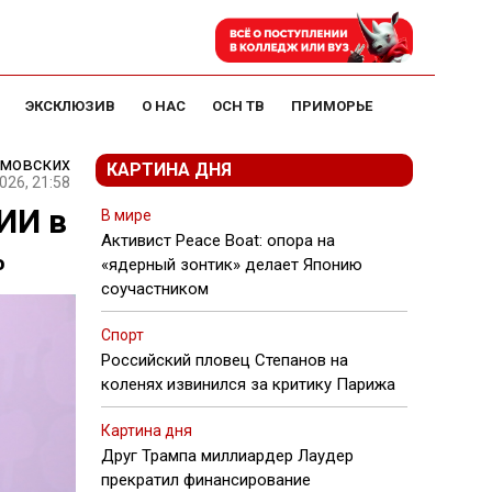
ЭКСКЛЮЗИВ
О НАС
ОСН ТВ
ПРИМОРЬЕ
амовских
КАРТИНА ДНЯ
026, 21:58
ИИ в
В мире
Активист Peace Boat: опора на
%
«ядерный зонтик» делает Японию
соучастником
Спорт
Российский пловец Степанов на
коленях извинился за критику Парижа
Картина дня
Друг Трампа миллиардер Лаудер
прекратил финансирование