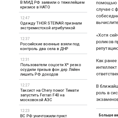
В МИД РФ заявили о тяжелейшем
помощью н
кризисе в НАТО
случае с 
собеседни
12:47
вычислите
Одежду THOR STEINAR признали
экстремистской атрибутикой
«Хотя сей
12:37
роликов п
Российские военные взяли под
репутацию
контроль два села в ДНР
12:31
Как ранее
Пользователи соцсети X* резко
интеллект
осудили призыв фон дер Ляйен
ответстве
лишить РФ доходов
12:27
В ближай
Таксист на Chery помог Тимати
роль в си
запустить Ferrari F40 на
экзаменов
московской АЗС
12:23
Больше ак
ВС РФ уничтожили пункт