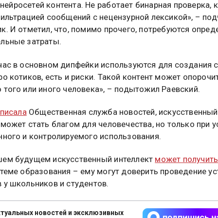
ейросетей контента. Не работает бинарная проверка, к
фильтрацией сообщений с нецензурной лексикой», – по
к. И отметил, что, помимо прочего, потребуются опре
льные затраты.
час в основном дипфейки используются для создания
ро котиков, есть и риски. Такой контент может опорочи
 того или иного человека», – подытожил Раевский.
писала
Общественная служба новостей, искусственный
 может стать благом для человечества, но только при 
нного и контролируемого использования.
шем будущем искусственный интеллект
может получит
стеме образования – ему могут доверить проведение у
 у школьников и студентов.
туальных новостей и эксклюзивных