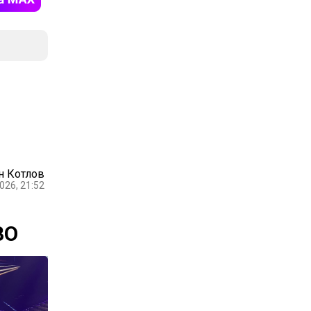
н Котлов
026, 21:52
ВО