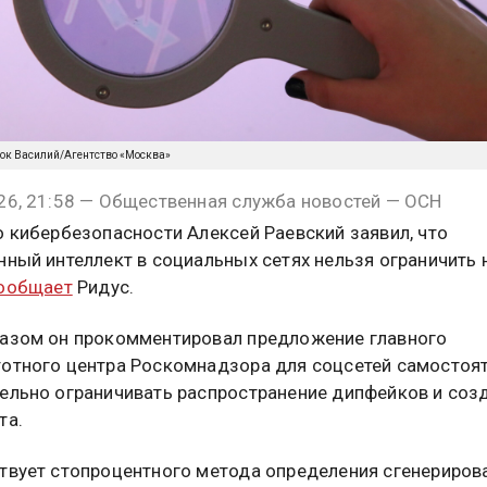
нок Василий/Агентство «Москва»
26, 21:58 — Общественная служба новостей — ОСН
о кибербезопасности Алексей Раевский заявил, что
нный интеллект в социальных сетях нельзя ограничить 
ообщает
Ридус.
азом он прокомментировал предложение главного
отного центра Роскомнадзора для соцсетей самостоя
ельно ограничивать распространение дипфейков и соз
та.
твует стопроцентного метода определения сгенериров