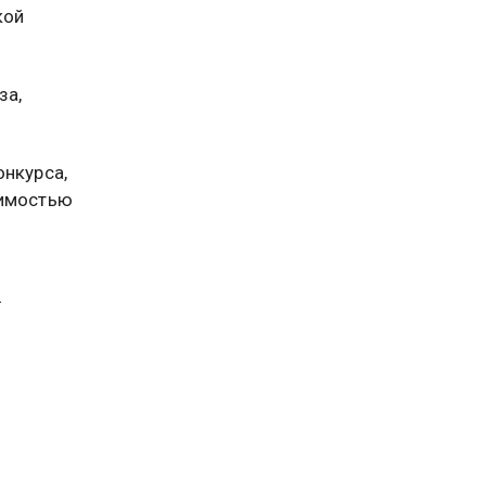
кой
за,
онкурса,
симостью
м
, в
тически