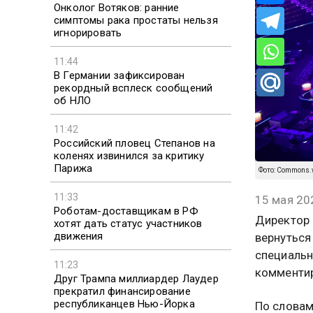
Онколог Вотяков: ранние
симптомы рака простаты нельзя
игнорировать
11:44
В Германии зафиксирован
рекордный всплеск сообщений
об НЛО
11:42
Российский пловец Степанов на
коленях извинился за критику
Парижа
Фото: Commons.w
11:33
15 мая 20
Роботам-доставщикам в РФ
Директор 
хотят дать статус участников
движения
вернуться
специальн
11:23
комментир
Друг Трампа миллиардер Лаудер
прекратил финансирование
республиканцев Нью-Йорка
По словам