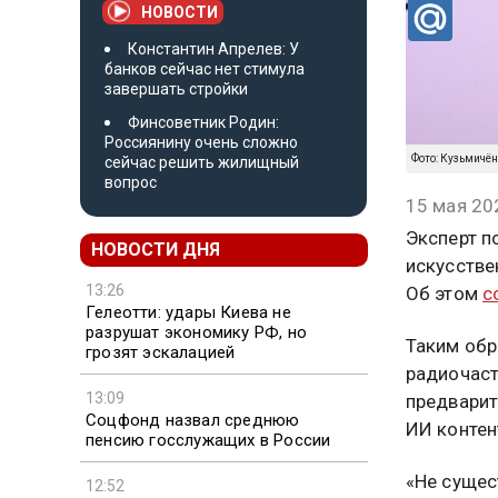
НОВОСТИ
Константин Апрелев: У
банков сейчас нет стимула
завершать стройки
Финсоветник Родин:
Россиянину очень сложно
Фото: Кузьмичё
сейчас решить жилищный
вопрос
15 мая 20
Эксперт п
НОВОСТИ ДНЯ
искусстве
13:26
Об этом
с
Гелеотти: удары Киева не
разрушат экономику РФ, но
Таким обр
грозят эскалацией
радиочаст
13:09
предварит
Соцфонд назвал среднюю
ИИ контен
пенсию госслужащих в России
«Не сущес
12:52