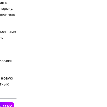
ак в
дчеркнул
деленные
 смешных
ть
условии
ь
новую
стных