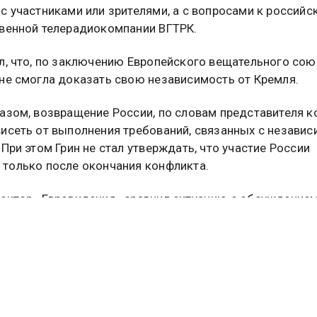
с участниками или зрителями, а с вопросами к российс
венной телерадиокомпании ВГТРК.
л, что, по заключению Европейского вещательного сою
не смогла доказать свою независимость от Кремля.
азом, возвращение России, по словам представителя к
исеть от выполнения требований, связанных с незави
 При этом Грин не стал утверждать, что участие России
только после окончания конфликта.
ектор «Евровидения» сравнил ситуацию с обсуждение
о исключения Израиля. Он отметил, что в этом вопросе
т случая с Россией, не было «глобального консенсуса».
 выступает на конкурсе после решения Европейского
ого союза, однако теперь прозвучал сигнал, что теоре
щение не исключено даже до завершения СВО.