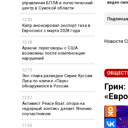
видео смо
управления БПЛА и логистический
центр в Сумской области
Подписыв
12:20
Кипр анонсировал экспорт газа в
Евросоюз с марта 2028 года
Новости 
12:18
Аракчи: переговоры с США
возможны после компенсации
нарушений
12:13
ОБЩЕСТ
Экс-глава разведки Сирии Хуссам
Лука по кличке «Паук»
Грин:
обнаружился в России
«Евро
12:07
Активист Peace Boat: опора на
«ядерный зонтик» делает Японию
соучастником
11:50