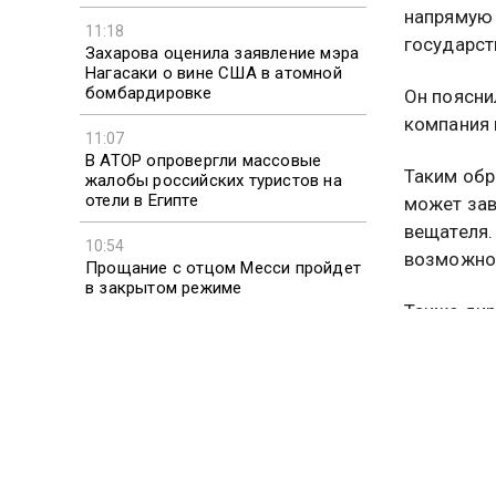
напрямую 
11:18
государст
Захарова оценила заявление мэра
Нагасаки о вине США в атомной
бомбардировке
Он поясни
компания 
11:07
В АТОР опровергли массовые
Таким обр
жалобы российских туристов на
отели в Египте
может зав
вещателя.
10:54
возможно 
Прощание с отцом Месси пройдет
в закрытом режиме
Также дир
возможног
отличие о
Россия не
вещательн
ее возвра