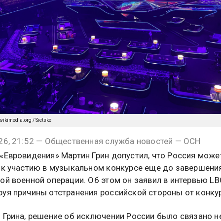
ikimedia.org / Sietske
26, 21:52 — Общественная служба новостей — ОСН
«Евровидения» Мартин Грин допустил, что Россия може
 к участию в музыкальном конкурсе еще до завершени
ой военной операции. Об этом он заявил в интервью LB
уя причины отстранения российской стороны от конку
 Грина, решение об исключении России было связано н