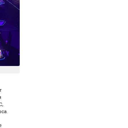
т
я
C,
рса.
е