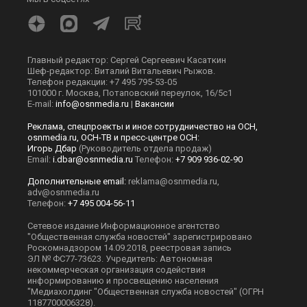
Главный редактор: Сергей Сергеевич Касаткин
Шеф-редактор: Виталий Витальевич Рыжов.
Телефон редакции: +7 495 795-53-05
101000 г. Москва, Потаповский переулок, 16/5с1
E-mail:
info@osnmedia.ru
|
Вакансии
Реклама, спецпроекты и иное сотрудничество на ОСН,
osnmedia.ru, ОСН-ТВ и пресс-центре ОСН:
Игорь Дбар
(Руководитель отдела продаж)
Email:
i.dbar@osnmedia.ru
Телефон:
+7 909 936-02-90
Дополнительные email:
reklama@osnmedia.ru
,
adv@osnmedia.ru
Телефон:
+7 495 004-56-11
Сетевое издание Информационное агентство
"Общественная служба новостей" зарегистрировано
Роскомнадзором 14.09.2018, реестровая запись
ЭЛ № ФС77-73623. Учредитель: Автономная
некоммерческая организация содействия
информированию и просвещению населения
"Медиахолдинг "Общественная служба новостей" (ОГРН
1187700006328).