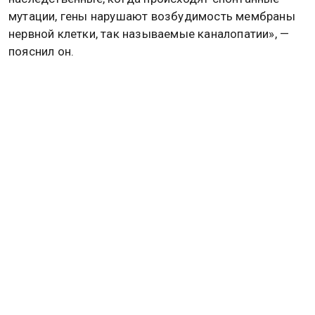
мутации, гены нарушают возбудимость мембраны
нервной клетки, так называемые каналопатии», —
пояснил он.
ЗДОРОВЬЕ
РАК
ОНКОЛОГИЯ
Дзен
MAX
Rutube
Tg
Новости СМИ2
ПОЛИТИКА
ОБЩЕСТВО
ЭКОНОМИКА