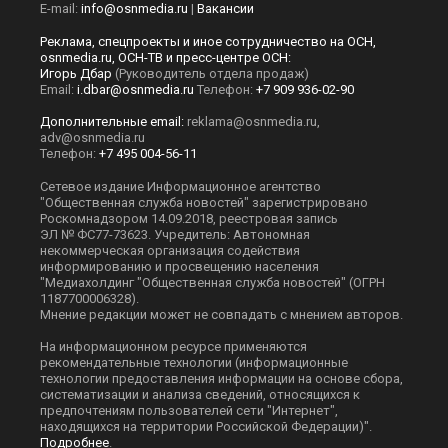
E-mail:
info@osnmedia.ru
|
Вакансии
Реклама, спецпроекты и иное сотрудничество на ОСН,
osnmedia.ru, ОСН-ТВ и пресс-центре ОСН:
Игорь Дбар
(Руководитель отдела продаж)
Email:
i.dbar@osnmedia.ru
Телефон:
+7 909 936-02-90
Дополнительные email:
reklama@osnmedia.ru
,
adv@osnmedia.ru
Телефон:
+7 495 004-56-11
Сетевое издание Информационное агентство
"Общественная служба новостей" зарегистрировано
Роскомнадзором 14.09.2018, реестровая запись
ЭЛ № ФС77-73623. Учредитель: Автономная
некоммерческая организация содействия
информированию и просвещению населения
"Медиахолдинг "Общественная служба новостей" (ОГРН
1187700006328).
Мнение редакции может не совпадать с мнением авторов.
На информационном ресурсе применяются
рекомендательные технологии (информационные
технологии предоставления информации на основе сбора,
систематизации и анализа сведений, относящихся к
предпочтениям пользователей сети "Интернет",
находящихся на территории Российской Федерации)".
Подробнее
.