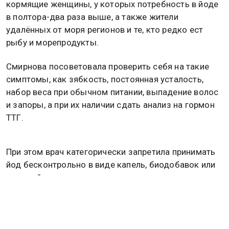
кормящие женщины, у которых потребность в йоде
в полтора-два раза выше, а также жители
удалённых от моря регионов и те, кто редко ест
рыбу и морепродукты.
Смирнова посоветовала проверить себя на такие
симптомы, как зябкость, постоянная усталость,
набор веса при обычном питании, выпадение волос
и запоры, а при их наличии сдать анализ на гормон
ТТГ.
При этом врач категорически запретила принимать
йод бесконтрольно в виде капель, биодобавок или
делать йодную сетку, поскольку решение о
назначении препаратов должен принимать только
врач после анализов.
Ранее учёные выяснили, что переизбыток йода и