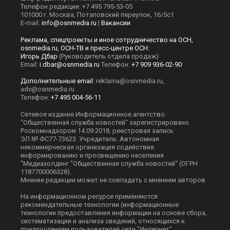
Телефон редакции: +7 495 795-53-05
101000 г. Москва, Потаповский переулок, 16/5с1
E-mail:
info@osnmedia.ru
|
Вакансии
Реклама, спецпроекты и иное сотрудничество на ОСН,
osnmedia.ru, ОСН-ТВ и пресс-центре ОСН:
Игорь Дбар
(Руководитель отдела продаж)
Email:
i.dbar@osnmedia.ru
Телефон:
+7 909 936-02-90
Дополнительные email:
reklama@osnmedia.ru
,
adv@osnmedia.ru
Телефон:
+7 495 004-56-11
Сетевое издание Информационное агентство
"Общественная служба новостей" зарегистрировано
Роскомнадзором 14.09.2018, реестровая запись
ЭЛ № ФС77-73623. Учредитель: Автономная
некоммерческая организация содействия
информированию и просвещению населения
"Медиахолдинг "Общественная служба новостей" (ОГРН
1187700006328).
Мнение редакции может не совпадать с мнением авторов.
На информационном ресурсе применяются
рекомендательные технологии (информационные
технологии предоставления информации на основе сбора,
систематизации и анализа сведений, относящихся к
предпочтениям пользователей сети "Интернет",