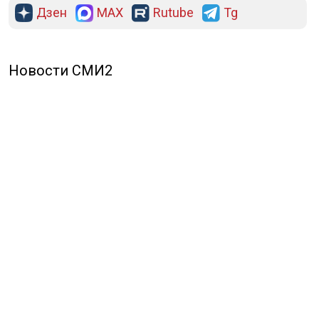
Дзен
MAX
Rutube
Tg
Новости СМИ2
ПОЛИТИКА
ОБЩЕСТВО
ЭКОНОМИКА
ПРОИСШЕСТВИЯ
В МИРЕ
ЭКСКЛЮЗИВ
МНЕНИЯ
СПОРТ
КУЛЬТУРА
О НАС
ОСН ТВ
СПЕЦПРОЕКТЫ
НОВОСТИ КОМПАНИЙ