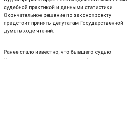
судебной практикой и данными статистики.
Окончательное решение по законопроекту
предстоит принять депутатам Государственной
думы в ходе чтений.
Ранее стало известно, что бывшего судью
Четвертого кассационного суда Александра
Супруна могут привлечь к ответственности за
мелкое хулиганство. Решение об этом принял
Верховный суд.
Подробнее
читайте
в материале Общественной
службы новостей.
Дзен
MAX
Rutube
Tg