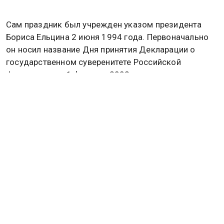
Сам праздник был учрежден указом президента
Бориса Ельцина 2 июня 1994 года. Первоначально
он носил название Дня принятия Декларации о
государственном суверенитете Российской
Федерации, но 1 февраля 2002 года получил
нынешнее наименование — День России. Эта дата
считается символом единства нации и гордости за
свое государство.
Ранее в День России муфтий-шейх Равиль
Гайнутдин, глава Духовного управления мусульман
РФ, обратился к соотечественникам
с
поздравлениями
. В своём послании он выразил
пожелание, чтобы люди хранили в своих сердцах
спокойствие и добрые отношения друг к другу.