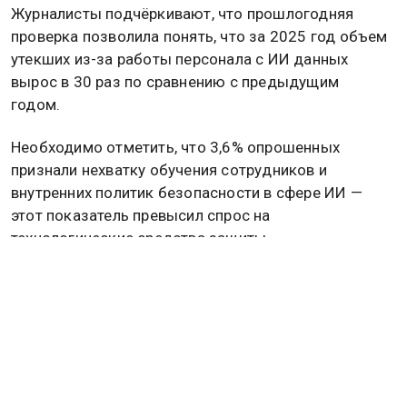
Журналисты подчёркивают, что прошлогодняя
проверка позволила понять, что за 2025 год объем
утекших из-за работы персонала с ИИ данных
вырос в 30 раз по сравнению с предыдущим
годом.
Необходимо отметить, что 3,6% опрошенных
признали нехватку обучения сотрудников и
внутренних политик безопасности в сфере ИИ —
этот показатель превысил спрос на
технологические средства защиты.
Лидеры отрасли ранее призывали подключить
государство к решению проблемы «теневого ИИ» —
слива конфиденциальной информации в сторонние
сервисы. Специалисты в интервью признавали
сложность задачи и отметил, что госорганам также
приходится на нее отвечать.