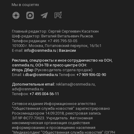
Мы в соцсетях
Главный редактор: Сергей Сергеевич Касаткин
Шеф-редактор: Виталий Витальевич Рыжов.
Телефон редакции: +7 495 795-53-05
101000 г. Москва, Потаповский переулок, 16/5с1
E-mail:
info@osnmedia.ru
|
Вакансии
Реклама, спецпроекты и иное сотрудничество на ОСН,
osnmedia.ru, ОСН-ТВ и пресс-центре ОСН:
Игорь Дбар
(Руководитель отдела продаж)
Email:
i.dbar@osnmedia.ru
Телефон:
+7 909 936-02-90
Дополнительные email:
reklama@osnmedia.ru
,
adv@osnmedia.ru
Телефон:
+7 495 004-56-11
Сетевое издание Информационное агентство
"Общественная служба новостей" зарегистрировано
Роскомнадзором 14.09.2018, реестровая запись
ЭЛ № ФС77-73623. Учредитель: Автономная
некоммерческая организация содействия
информированию и просвещению населения
"Медиахолдинг "Общественная служба новостей" (ОГРН