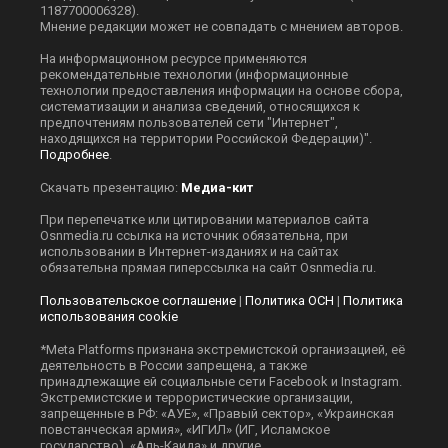
1187700006328).
Мнение редакции может не совпадать с мнением авторов.
На информационном ресурсе применяются
рекомендательные технологии (информационные
технологии предоставления информации на основе сбора,
систематизации и анализа сведений, относящихся к
предпочтениям пользователей сети "Интернет",
находящихся на территории Российской Федерации)".
Подробнее
.
Скачать презентацию:
Медиа-кит
При перепечатке или цитировании материалов сайта
Оsnmedia.ru ссылка на источник обязательна, при
использовании в Интернет-изданиях и на сайтах
обязательна прямая гиперссылка на сайт Оsnmedia.ru.
Пользовательское соглашение
|
Политика ОСН
|
Политика
использования cookie
*Meta Platforms признана экстремистской организацией, её
деятельность в России запрещена, а также
принадлежащие ей социальные сети Facebook и Instagram.
Экстремистские и террористические организации,
запрещенные в РФ: «АУЕ», «Правый сектор», «Украинская
повстанческая армия», «ИГИЛ» (ИГ, Исламское
государство), «Аль-Каида» и другие.