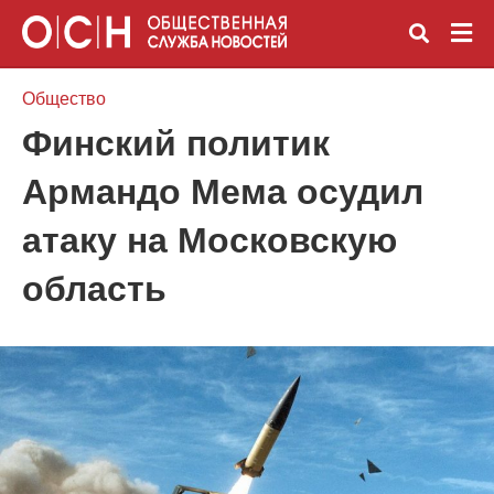
Общество
Финский политик
Вве
Армандо Мема осудил
зап
и
наж
атаку на Московскую
Ente
область