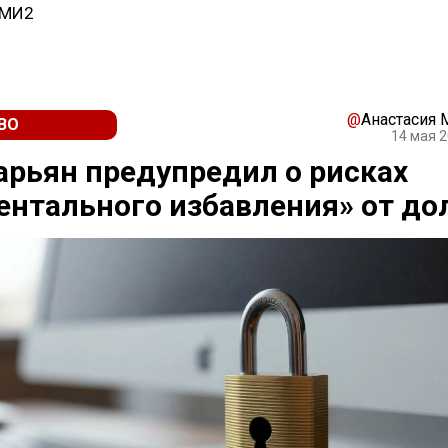
СМИ2
@
Анастасия
ВО
14 мая 2
рьян предупредил о рисках
нтального избавления» от до