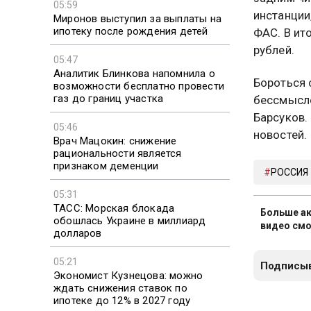
05:59
инстанции
Миронов выступил за выплаты на
ипотеку после рождения детей
ФАС. В ит
рублей.
05:47
Аналитик Блинкова напомнила о
Бороться 
возможности бесплатно провести
газ до границ участка
бессмысле
Барсуков.
05:46
новостей.
Врач Мацокин: снижение
рациональности является
признаком деменции
РОССИЯ
05:31
ТАСС: Морская блокада
Больше ак
обошлась Украине в миллиард
видео смо
долларов
05:21
Подписыв
Экономист Кузнецова: можно
ждать снижения ставок по
ипотеке до 12% в 2027 году