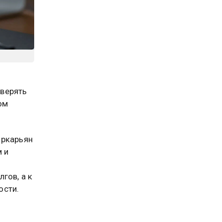
оверять
ом
аркарьян
 и
гов, а к
ости.