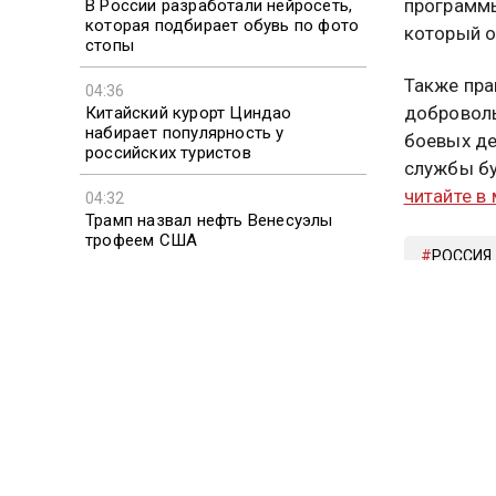
программы
В России разработали нейросеть,
которая подбирает обувь по фото
который о
стопы
Также пра
04:36
доброволь
Китайский курорт Циндао
набирает популярность у
боевых де
российских туристов
службы бу
читайте в
04:32
Трамп назвал нефть Венесуэлы
трофеем США
РОССИЯ
04:24
Вэнс рассказал о разногласиях с
Больше ак
Нетаньяху
видео смо
Подписыв
Новости 