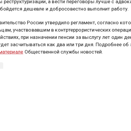
 реструктуризации, а вести переговоры лучше с адвок
бойдется дешевле и добросовестно выполнит работу.
вительство России утвердило регламент, согласно кот
цам, участвовавшим в контртеррористических операци
йствиях, при назначении пенсии за выслугу лет один де
дет засчитываться как два или три дня. Подробнее об
 материале
Общественной службы новостей.
туальных новостей и эксклюзивных
трите в канале ОСН в MAX.
Дзен
Rutube
Tg
айтесь на ОСН:
СМИ2