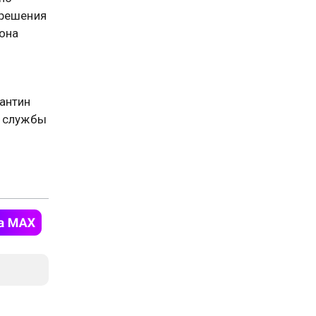
 решения
иона
антин
 службы