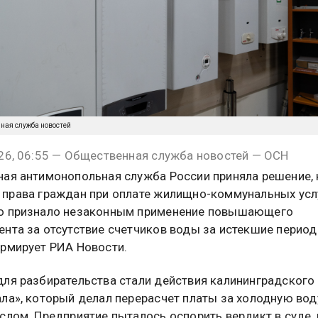
нная служба новостей
26, 06:55 — Общественная служба новостей — ОСН
ая антимонопольная служба России приняла решение,
права граждан при оплате жилищно-коммунальных усл
о признало незаконным применение повышающего
нта за отсутствие счетчиков воды за истекшие период
рмирует РИА Новости.
ля разбирательства стали действия калининградского
ла», который делал перерасчет платы за холодную вод
слом. Предприятие пыталось оспорить вердикт в суде, 