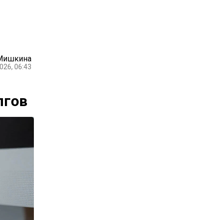
 Мишкина
026, 06:43
лгов