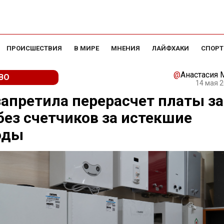
ПРОИСШЕСТВИЯ
В МИРЕ
МНЕНИЯ
ЛАЙФХАКИ
СПОРТ
@
Анастасия
ВО
14 мая 2
апретила перерасчет платы за
без счетчиков за истекшие
оды