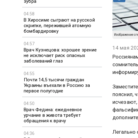
зубра
04:58
В Хиросиме сыграют на русской
скрипке, пережившей атомную
бомбардировку
Изображение сг
04:57
14 мая 20
Врач Кузнецова: хорошее зрение
не исключает риск опасных
Россиянам
заболеваний глаз
сомнитель
информиру
04:55
Почти 14,5 тысячи граждан
Украины въехали в Россию за
Заместите
первое полугодие
пояснил, 
исчезают,
04:50
фальсифик
Врач Федина: ежедневное
урчание в живота требует
дополните
обращения к врачу
Легально 
04:36