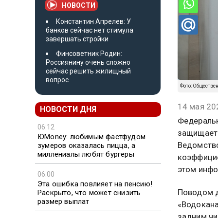
НОВОСТИ
Константин Апрелев: У
банков сейчас нет стимула
завершать стройки
Финсоветник Родин:
Россиянину очень сложно
сейчас решить жилищный
вопрос
Фото: Обществе
14 мая 20
НОВОСТИ ДНЯ
Федеральн
06:12
защищает 
ЮMoney: любимым фастфудом
Ведомств
зумеров оказалась пицца, а
миллениалы любят бургеры
коэффицие
этом инфо
06:00
Эта ошибка повлияет на пенсию!
Поводом д
Раскрыто, что может снизить
размер выплат
«Водокана
задним чи