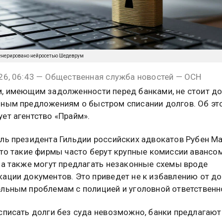
енерировано нейросетью Шедеврум
26, 06:43 — Общественная служба новостей — ОСН
, имеющим задолженности перед банками, не стоит д
ным предложениям о быстром списании долгов. Об эт
ет агентство «Прайм».
ль президента Гильдии российских адвокатов Рубен М
что такие фирмы часто берут крупные комиссии авансом
 а также могут предлагать незаконные схемы вроде
ации документов. Это приведет не к избавлению от дол
льным проблемам с полицией и уголовной ответственн
списать долги без суда невозможно, банки предлагают