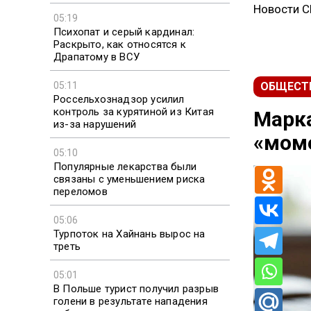
Новости 
05:19
Психопат и серый кардинал:
Раскрыто, как относятся к
Драпатому в ВСУ
05:11
ОБЩЕСТ
Россельхознадзор усилил
контроль за курятиной из Китая
Марка
из-за нарушений
«моме
05:10
Популярные лекарства были
связаны с уменьшением риска
переломов
05:06
Турпоток на Хайнань вырос на
треть
05:01
В Польше турист получил разрыв
голени в результате нападения