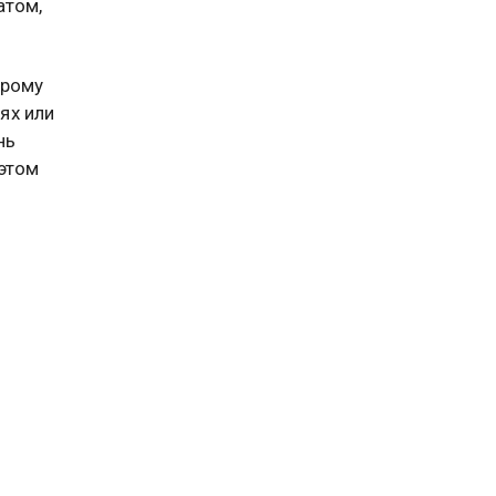
атом,
орому
ях или
нь
 этом