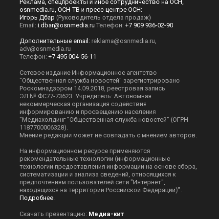
Реклама, спецпроекты и иное сотрудничество на ОСН,
osnmedia.ru, ОСН-ТВ и пресс-центре ОСН:
Игорь Дбар
(Руководитель отдела продаж)
Email:
i.dbar@osnmedia.ru
Телефон:
+7 909 936-02-90
Дополнительные email:
reklama@osnmedia.ru
,
adv@osnmedia.ru
Телефон:
+7 495 004-56-11
Сетевое издание Информационное агентство
"Общественная служба новостей" зарегистрировано
Роскомнадзором 14.09.2018, реестровая запись
ЭЛ № ФС77-73623. Учредитель: Автономная
некоммерческая организация содействия
информированию и просвещению населения
"Медиахолдинг "Общественная служба новостей" (ОГРН
1187700006328).
Мнение редакции может не совпадать с мнением авторов.
На информационном ресурсе применяются
рекомендательные технологии (информационные
технологии предоставления информации на основе сбора,
систематизации и анализа сведений, относящихся к
предпочтениям пользователей сети "Интернет",
находящихся на территории Российской Федерации)".
Подробнее
.
Скачать презентацию:
Медиа-кит