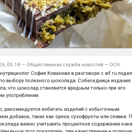
26, 05:18 — Общественная служба новостей — ОСН
нутрициолог София Кованова в разговоре с aif.ru поде
по выбору полезного шоколада. Собеседница издания
ла, что шоколад становится вредным только при его
м употреблении.
о, рекомендуется избегать изделий с избыточным
ем добавок, таких как орехи, сухофрукты или сливки. 
колада важно учитывать процентное содержание кака
 Чем выше этот показатель, тем качественнее и полезне