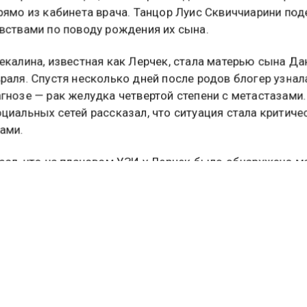
 Лерчек сообщил, что ее срочно доставили на кесарев
рямо из кабинета врача. Танцор Луис Сквиччиарини под
вствами по поводу рождения их сына.
екалина, известная как Лерчек, стала матерью сына Да
раля. Спустя несколько дней после родов блогер узнал
гнозе — рак желудка четвертой степени с метастазами
циальных сетей рассказал, что ситуация стала критиче
ами.
зал, что на плановом УЗИ у Лерчек было обнаружено м
о околоплодных вод, и врачи быстро приняли решение.
Наш врач Татьяна Олеговна сразу повела
нас из кабинета на экстренное кесарево.
Всё было быстро. Когда я взял своего
кричащего, здорового сына на руки, я