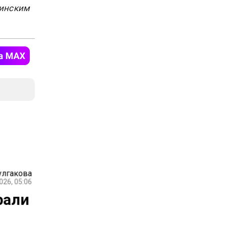
цинским
улгакова
026, 05:06
рали