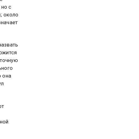
 но с
; около
значает
назвать
ержится
уточную
ьного
о она
ул
от
ной