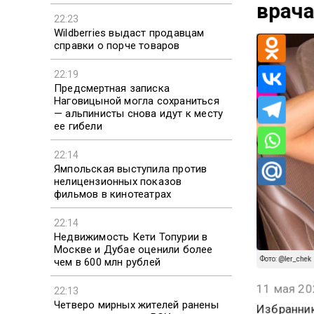
на эк
врача
22:23
Wildberries выдаст продавцам
справки о порче товаров
22:19
Предсмертная записка
Наговицыной могла сохраниться
— альпинисты снова идут к месту
ее гибели
22:14
Ямпольская выступила против
нелицензионных показов
фильмов в кинотеатрах
22:14
Недвижимость Кети Топурии в
Москве и Дубае оценили более
чем в 600 млн рублей
Фото: @ler_chek
22:13
11 мая 20
Четверо мирных жителей ранены