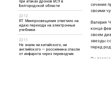
при атаках дронов ВСУ в
Избранник
Белгородской области
сечение п
своими чу
22:12
RT: Минпросвещения ответило на
идею перехода на электронные
Валерия Ч
учебники
конце фев
своем диа
22:11
Не знали ни китайского, ни
звезды со
английского — россиянина спасли
перед род
от инфаркта через переводчик
Он расска
22:10
Офтальмолог Козина: метанол в
количеств
самогоне может вызвать
необратимую слепоту