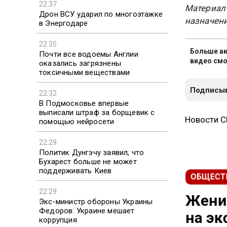
22:37
Материал
Дрон ВСУ ударил по многоэтажке
назначени
в Энергодаре
22:35
Больше ак
Почти все водоемы Англии
видео смо
оказались загрязнены
токсичными веществами
Подписыв
22:32
В Подмосковье впервые
выписали штраф за борщевик с
помощью нейросети
Новости 
22:29
Политик Дунгэчу заявил, что
Бухарест больше не может
поддерживать Киев
ОБЩЕСТ
22:29
Экс-министр обороны Украины
Жених
Федоров: Украине мешает
коррупция