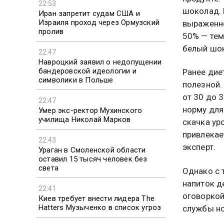
22:53
шоколад. 
Иран запретит судам США и
Израиля проход через Ормузский
выраженно
пролив
50% — тем
белый шок
22:47
Навроцкий заявил о недопущении
бандеровской идеологии и
Ранее дие
символики в Польше
полезной.
от 30 до 
22:47
норму для
Умер экс-ректор Мухинского
училища Николай Марков
скачка ур
привлекае
22:43
эксперт.
Ураган в Смоленской области
оставил 15 тысяч человек без
света
Однако с 
напиток д
22:41
оговоркой
Киев требует внести лидера The
Hatters Музыченко в список угроз
службы но