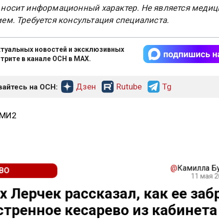
 носит информационный характер. Не является меди
ем. Требуется консультация специалиста.
туальных новостей и эксклюзивных
трите в канале ОСН в MAX.
Дзен
Rutube
Tg
айтесь на ОСН:
СМИ2
@
Камилла Б
ВО
11 мая 2
 Лерчек рассказал, как ее заб