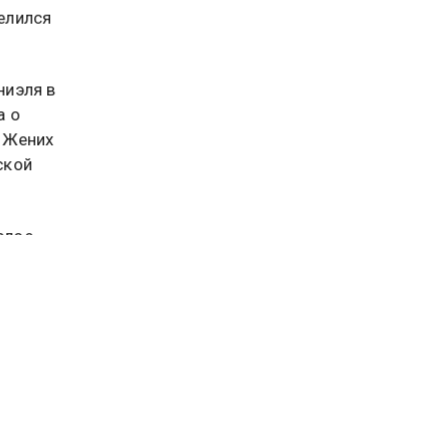
о
елился
ниэля в
а о
. Жених
ской
алое