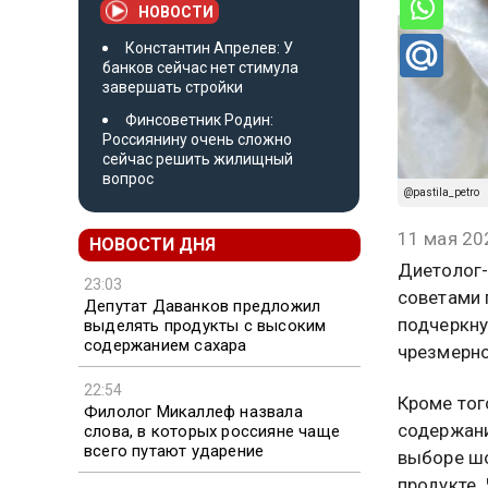
НОВОСТИ
Константин Апрелев: У
банков сейчас нет стимула
завершать стройки
Финсоветник Родин:
Россиянину очень сложно
сейчас решить жилищный
вопрос
@pastila_petro
11 мая 20
НОВОСТИ ДНЯ
Диетолог-
23:03
советами 
Депутат Даванков предложил
подчеркну
выделять продукты с высоким
содержанием сахара
чрезмерно
22:54
Кроме тог
Филолог Микаллеф назвала
содержани
слова, в которых россияне чаще
всего путают ударение
выборе шо
продукте.