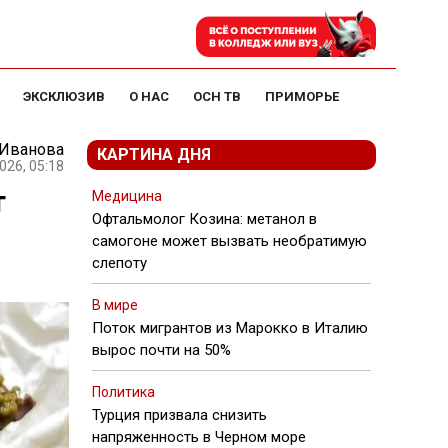
ЭКСКЛЮЗИВ
О НАС
ОСН ТВ
ПРИМОРЬЕ
 Иванова
КАРТИНА ДНЯ
026, 05:18
т
Медицина
Офтальмолог Козина: метанол в
самогоне может вызвать необратимую
слепоту
В мире
Поток мигрантов из Марокко в Италию
вырос почти на 50%
Политика
Турция призвала снизить
напряженность в Черном море