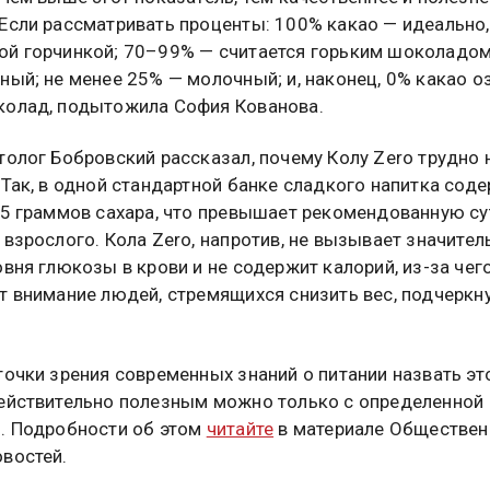
Если рассматривать проценты: 100% какао — идеально,
й горчинкой; 70–99% — считается горьким шоколадом
ный; не менее 25% — молочный; и, наконец, 0% какао о
олад, подытожила София Кованова.
толог Бобровский рассказал, почему Колу Zero трудно 
 Так, в одной стандартной банке сладкого напитка сод
35 граммов сахара, что превышает рекомендованную с
 взрослого. Кола Zero, напротив, не вызывает значител
овня глюкозы в крови и не содержит калорий, из-за чег
т внимание людей, стремящихся снизить вес, подчеркн
точки зрения современных знаний о питании назвать эт
ействительно полезным можно только с определенной
. Подробности об этом
читайте
в материале Обществен
востей.