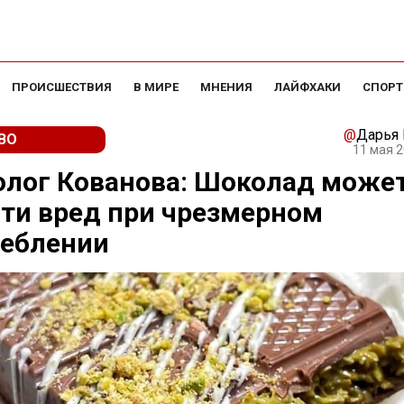
ПРОИСШЕСТВИЯ
В МИРЕ
МНЕНИЯ
ЛАЙФХАКИ
СПОРТ
@
Дарья
ВО
11 мая 2
олог Кованова: Шоколад може
ти вред при чрезмерном
реблении