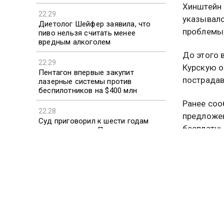
Хинштейн 
22:29
указывало
Диетолог Шейфер заявила, что
проблемы
пиво нельзя считать менее
вредным алкоголем
До этого 
22:29
Курскую о
Пентагон впервые закупит
пострадав
лазерные системы против
беспилотников на $400 млн
Ранее соо
22:28
предложен
Суд приговорил к шести годам
бесплатны
колонии жителя Подмосковья за
подготовку теракта
Подробне
КУРСКА
Больше ак
видео смо