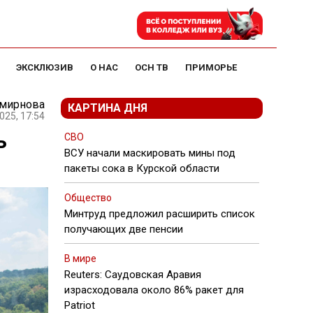
ЭКСКЛЮЗИВ
О НАС
ОСН ТВ
ПРИМОРЬЕ
Смирнова
КАРТИНА ДНЯ
025, 17:54
ь
СВО
ВСУ начали маскировать мины под
пакеты сока в Курской области
Общество
Минтруд предложил расширить список
получающих две пенсии
В мире
Reuters: Саудовская Аравия
израсходовала около 86% ракет для
Patriot