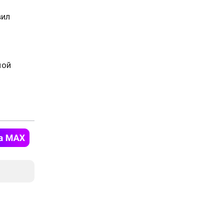
вил
ной