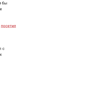
м бы
е
н
посетил
л с
х