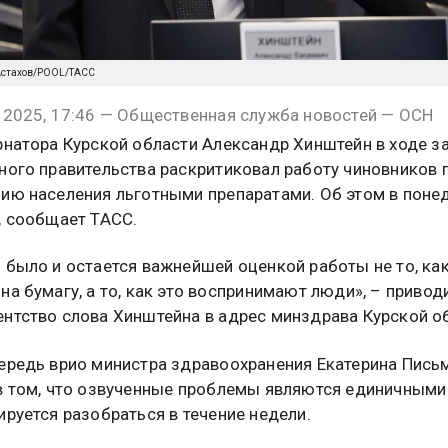
Астахов/POOL/ТАСС
 2025, 17:46 — Общественная служба новостей — ОСН
рнатора Курской области Александр Хинштейн в ходе з
ного правительства раскритиковал работу чиновников 
ию населения льготными препаратами. Об этом в понед
, сообщает ТАСС.
 было и остается важнейшей оценкой работы не то, как
на бумагу, а то, как это воспринимают люди», – привод
нтство слова Хинштейна в адрес минздрава Курской о
ередь врио министра здравоохранения Екатерина Пись
в том, что озвученные проблемы являются единичными 
ируется разобраться в течение недели.