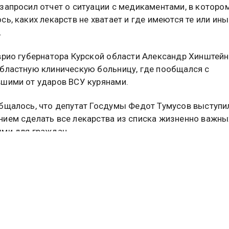
запросил отчет о ситуации с медикаментами, в которо
сь, каких лекарств не хватает и где имеются те или ины
.
врио губернатора Курской области Александр Хинштей
бластную клиническую больницу, где пообщался с
шими от ударов ВСУ курянами.
бщалось, что депутат Госдумы Федот Тумусов выступи
ием сделать все лекарства из списка жизненно важны
ми для граждан.
е
читайте в материале
Общественной службы новостей.
Я ОБЛАСТЬ
АЛЕКСАНДР ХИНШТЕЙН
туальных новостей и эксклюзивных
трите в канале ОСН в MAX.