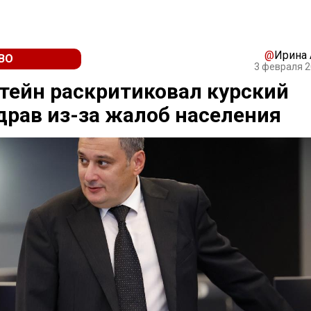
@
Ирина
ВО
3 февраля 2
ейн раскритиковал курский
рав из-за жалоб населения