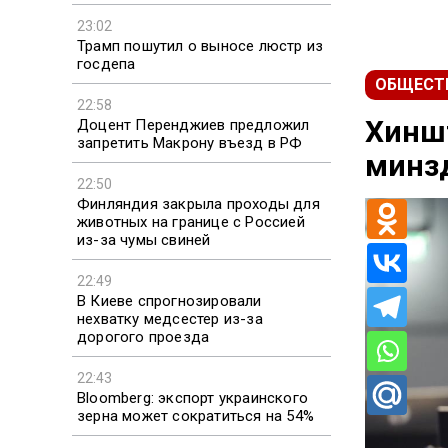
23:02
Трамп пошутил о выносе люстр из
госдепа
ОБЩЕСТ
22:58
Хиншт
Доцент Перенджиев предложил
запретить Макрону въезд в РФ
минзд
22:50
Финляндия закрыла проходы для
животных на границе с Россией
из-за чумы свиней
22:49
В Киеве спрогнозировали
нехватку медсестер из-за
дорогого проезда
22:43
Bloomberg: экспорт украинского
зерна может сократиться на 54%