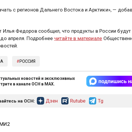
чать с регионов Дальнего Востока и Арктики», — доба
 Илья Федоров сообщил, что продукты в России будут
до апреля. Подробнее
читайте в материале
Обществен
востей.
МА
РОССИЯ
туальных новостей и эксклюзивных
трите в канале ОСН в MAX.
Дзен
Rutube
Tg
айтесь на ОСН:
СМИ2