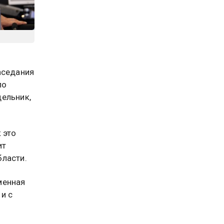
аседания
по
ельник,
 это
ит
бласти.
менная
и с