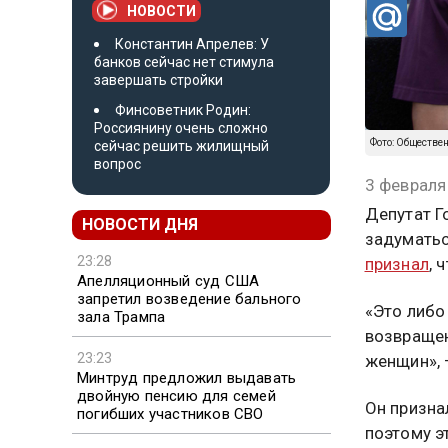
НОВОСТИ
Константин Апрелев: У
банков сейчас нет стимула
завершать стройки
Финсоветник Родин:
Россиянину очень сложно
Фото: Обществе
сейчас решить жилищный
вопрос
3 февраля
Депутат Г
НОВОСТИ ДНЯ
задуматьс
23:28
признал
, 
Апелляционный суд США
запретил возведение бального
«Это либо
зала Трампа
возвращен
23:23
женщин», 
Минтруд предложил выдавать
двойную пенсию для семей
Он призна
погибших участников СВО
поэтому э