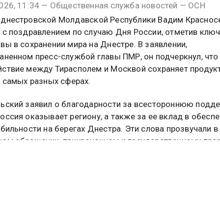
026, 11:34 — Общественная служба новостей — ОСН
днестровской Молдавской Республики Вадим Краснос
 с поздравлением по случаю Дня России, отметив клю
вы в сохранении мира на Днестре. В заявлении,
аненном пресс-службой главы ПМР, он подчеркнул, что
ствие между Тирасполем и Москвой сохраняет продук
в самых разных сферах.
ьский заявил о благодарности за всестороннюю подде
оссия оказывает региону, а также за ее вклад в обесп
абильности на берегах Днестра. Эти слова прозвучали в
ом обращении, приуроченном к государственному пра
й Федерации.
ыступлении приднестровский руководитель указал на г
кие и культурные связи, объединяющие две территории
оссию и Приднестровье связывает общее культурно-
кое наследие, схожие традиции и героическое прошлое