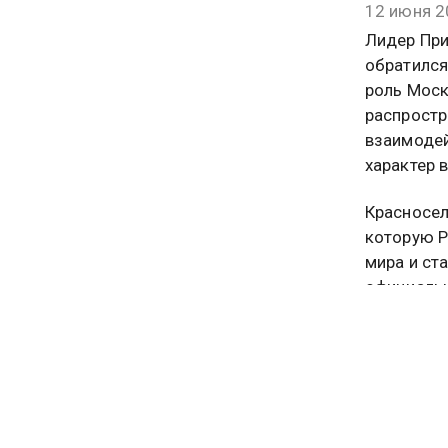
12 июня 2
Лидер При
обратился
роль Моск
распростр
взаимодей
характер 
Красносел
которую Р
мира и ст
официальн
Российско
В своем в
историчес
словам, Р
историчес