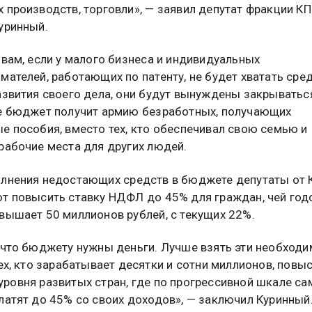
 производств, торговли», — заявил депутат фракции К
уринный.
овам, если у малого бизнеса и индивидуальных
мателей, работающих по патенту, не будет хватать сре
азвития своего дела, они будут вынуждены закрываться
е бюджет получит армию безработных, получающих
е пособия, вместо тех, кто обеспечивал свою семью и
рабочие места для других людей.
лнения недостающих средств в бюджете депутаты от
т повысить ставку НДФЛ до 45% для граждан, чей год
вышает 50 миллионов рублей, с текущих 22%.
 что бюджету нужны деньги. Лучше взять эти необход
тех, кто зарабатывает десятки и сотни миллионов, повы
ровня развитых стран, где по прогрессивной шкале с
латят до 45% со своих доходов», — заключил Куринный