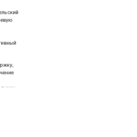
ельский
чевую
тивный
ржку,
ечение
зднику
лубокие
. По его
.