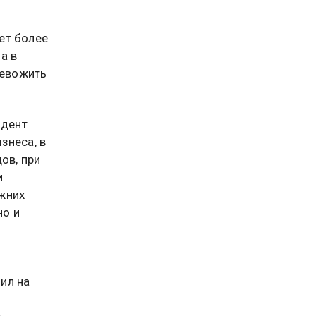
ет более
а в
ревожить
идент
знеса, в
ов, при
м
жних
но и
ил на