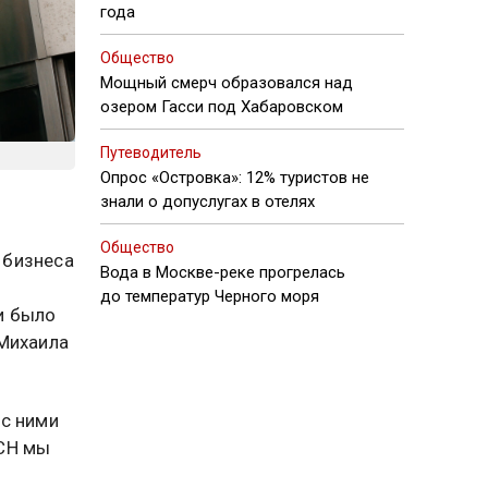
года
Общество
Мощный смерч образовался над
озером Гасси под Хабаровском
Путеводитель
Опрос «Островка»: 12% туристов не
знали о допуслугах в отелях
Общество
 бизнеса
Вода в Москве-реке прогрелась
до температур Черного моря
и было
 Михаила
 с ними
УСН мы