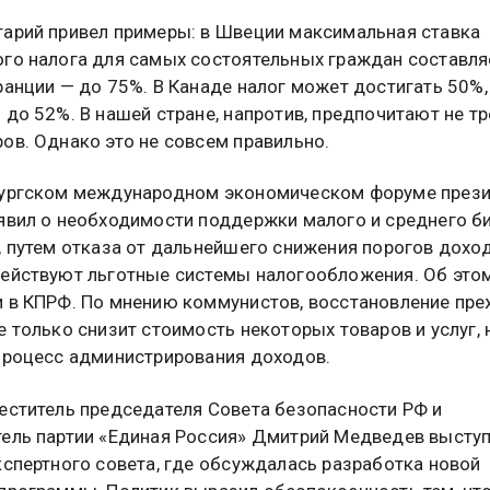
арий привел примеры: в Швеции максимальная ставка
го налога для самых состоятельных граждан составля
ранции — до 75%. В Канаде налог может достигать 50%, 
 до 52%. В нашей стране, напротив, предпочитают не т
ов. Однако это не совсем правильно.
бургском международном экономическом форуме през
явил о необходимости поддержки малого и среднего би
, путем отказа от дальнейшего снижения порогов доход
ействуют льготные системы налогообложения. Об это
 в КПРФ. По мнению коммунистов, восстановление пре
е только снизит стоимость некоторых товаров и услуг, 
процесс администрирования доходов.
еститель председателя Совета безопасности РФ и
ель партии «Единая Россия» Дмитрий Медведев выступ
кспертного совета, где обсуждалась разработка новой