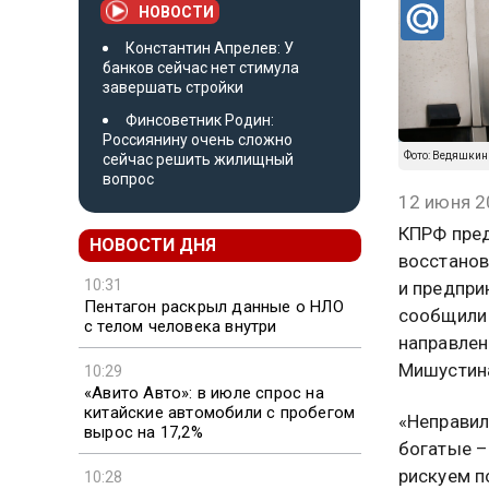
НОВОСТИ
Константин Апрелев: У
банков сейчас нет стимула
завершать стройки
Финсоветник Родин:
Россиянину очень сложно
Фото: Ведяшкин
сейчас решить жилищный
вопрос
12 июня 2
КПРФ пред
НОВОСТИ ДНЯ
восстанов
10:31
и предпри
Пентагон раскрыл данные о НЛО
сообщили 
с телом человека внутри
направлен
Мишустин
10:29
«Авито Авто»: в июле спрос на
китайские автомобили с пробегом
«Неправил
вырос на 17,2%
богатые –
рискуем п
10:28