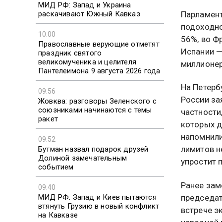
МИД РФ: Запад и Украина
раскачивают Южный Кавказ
Парламент
подоходно
10:00
56%, во Ф
Православные верующие отметят
Испании —
праздник святого
великомученика и целителя
миллионер
Пантелеимона 9 августа 2026 года
На Петер
09:56
России за
Жовква: разговоры Зеленского с
союзниками начинаются с темы
частности
ракет
которых д
напомнили
09:52
лимитов н
Бутман назвал подарок друзей
Долиной замечательным
упростит 
событием
Ранее зам
09:40
председат
МИД РФ: Запад и Киев пытаются
втянуть Грузию в новый конфликт
встрече э
на Кавказе