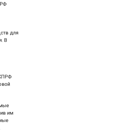
ПРФ
дств для
. В
 КПРФ
овой
имые
сив им
амые
.