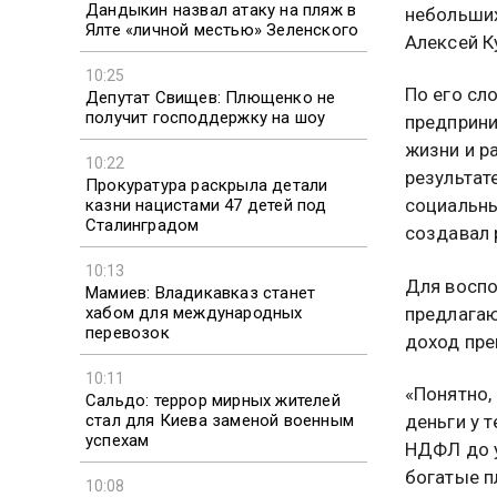
Дандыкин назвал атаку на пляж в
небольших
Ялте «личной местью» Зеленского
Алексей К
10:25
По его сл
Депутат Свищев: Плющенко не
получит господдержку на шоу
предприни
жизни и р
10:22
результат
Прокуратура раскрыла детали
социальны
казни нацистами 47 детей под
Сталинградом
создавал 
10:13
Для воспо
Мамиев: Владикавказ станет
хабом для международных
предлагаю
перевозок
доход пре
10:11
«Понятно,
Сальдо: террор мирных жителей
стал для Киева заменой военным
деньги у 
успехам
НДФЛ до у
богатые п
10:08