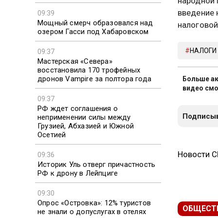
народной 
введение
09:39
Мощный смерч образовался над
налоговой
озером Гасси под Хабаровском
НАЛОГИ
09:37
Мастерская «Севера»
восстановила 170 трофейных
дронов Vampire за полтора года
Больше ак
видео смо
09:37
РФ ждет соглашения о
Подписыв
неприменении силы между
Грузией, Абхазией и Южной
Осетией
Новости 
09:36
Историк Уль отверг причастность
РФ к дрону в Лейпциге
09:30
Опрос «Островка»: 12% туристов
ОБЩЕСТ
не знали о допуслугах в отелях