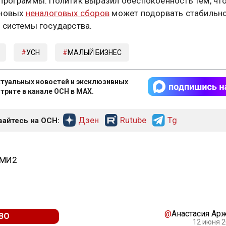
программы. Политик выразил обеспокоенность тем, чт
 новых
неналоговых сборов
может подорвать стабильн
 системы государства.
УСН
МАЛЫЙ БИЗНЕС
туальных новостей и эксклюзивных
трите в канале ОСН в MAX.
Дзен
Rutube
Tg
айтесь на ОСН:
СМИ2
@
Анастасия Ар
ВО
12 июня 2