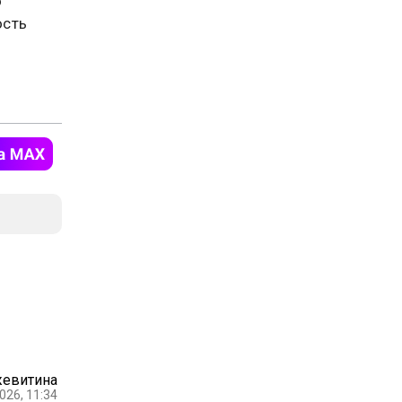
о
ость
жевитина
026, 11:34