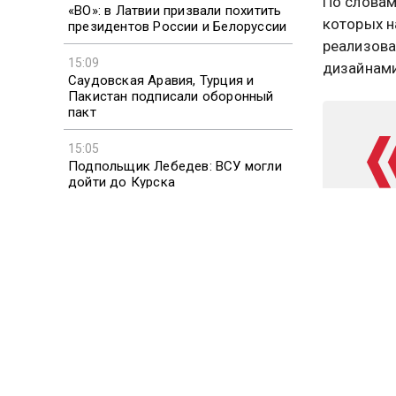
По словам
«ВО»: в Латвии призвали похитить
которых н
президентов России и Белоруссии
реализова
15:09
дизайнами
Саудовская Аравия, Турция и
Пакистан подписали оборонный
пакт
15:05
Подпольщик Лебедев: ВСУ могли
дойти до Курска
Бизнесмен