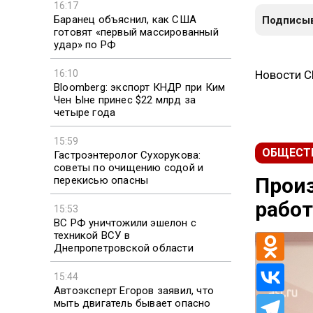
16:17
Баранец объяснил, как США
Подписыв
готовят «первый массированный
удар» по РФ
16:10
Новости 
Bloomberg: экспорт КНДР при Ким
Чен Ыне принес $22 млрд за
четыре года
15:59
ОБЩЕСТ
Гастроэнтеролог Сухорукова:
советы по очищению содой и
Произ
перекисью опасны
работ
15:53
ВС РФ уничтожили эшелон с
техникой ВСУ в
Днепропетровской области
15:44
Автоэксперт Егоров заявил, что
мыть двигатель бывает опасно