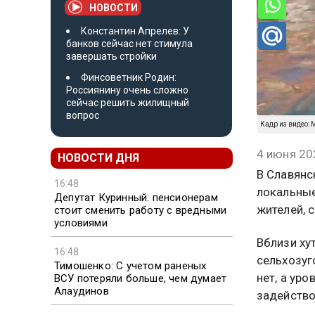
НОВОСТИ
Константин Апрелев: У
банков сейчас нет стимула
завершать стройки
Финсоветник Родин:
Россиянину очень сложно
сейчас решить жилищный
вопрос
Кадр из видео:
4 июня 20
НОВОСТИ ДНЯ
В Славянс
16:48
локальные
Депутат Куринный: пенсионерам
жителей, 
стоит сменить работу с вредными
условиями
Вблизи ху
16:48
сельхозуг
Тимошенко: С учетом раненых
нет, а ур
ВСУ потеряли больше, чем думает
Алаудинов
задейство