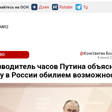
Дзен
Rutube
Tg
айтесь на ОСН:
СМИ2
@
Константин Б
ВО
4 июня 2
водитель часов Путина объяс
у в России обилием возможно