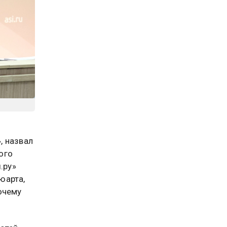
, назвал
ого
.ру»
юарта,
очему