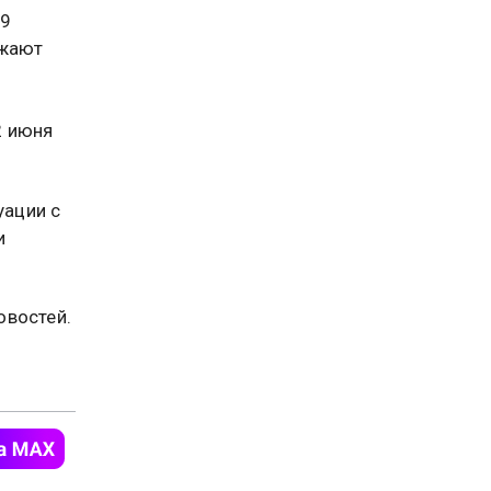
39
лжают
2 июня
уации с
и
востей.