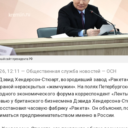
ный сайт президента РФ
26, 12:11 — Общественная служба новостей — ОСН
Дэвид Хендерсон-Стюарт, возродивший завод «Ракета»
раной нераскрытых «жемчужин». На полях Петербургск
дного экономического форума корреспондент «Ленты
рвью у британского бизнесмена Дэвида Хендерсона-Ст
осстановил часовую фабрику «Ракета». Он объяснил, п
иматься предпринимательством именно в России.