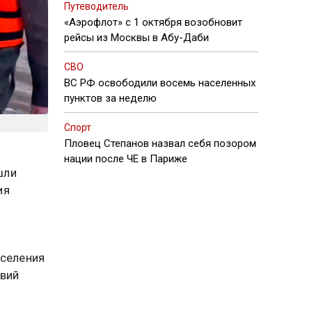
Путеводитель
«Аэрофлот» с 1 октября возобновит
рейсы из Москвы в Абу-Даби
СВО
ВС РФ освободили восемь населенных
пунктов за неделю
Спорт
Пловец Степанов назвал себя позором
нации после ЧЕ в Париже
шли
ия
аселения
твий