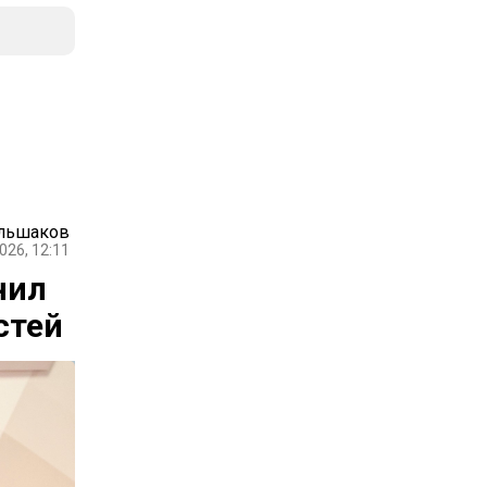
ольшаков
026, 12:11
нил
стей