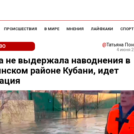
ПРОИСШЕСТВИЯ
В МИРЕ
МНЕНИЯ
ЛАЙФХАКИ
СПОРТ
@
Татьяна По
ВО
4 июня 2
а не выдержала наводнения в
нском районе Кубани, идет
уация