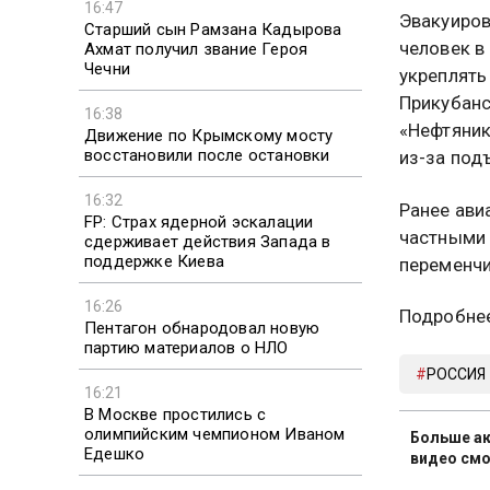
16:47
Эвакуиров
Старший сын Рамзана Кадырова
человек в
Ахмат получил звание Героя
Чечни
укреплять
Прикубанс
16:38
«Нефтяник
Движение по Крымскому мосту
восстановили после остановки
из-за под
16:32
Ранее ави
FP: Страх ядерной эскалации
частными 
сдерживает действия Запада в
поддержке Киева
переменчи
16:26
Подробнее
Пентагон обнародовал новую
партию материалов о НЛО
РОССИЯ
16:21
В Москве простились с
олимпийским чемпионом Иваном
Больше ак
Едешко
видео смо