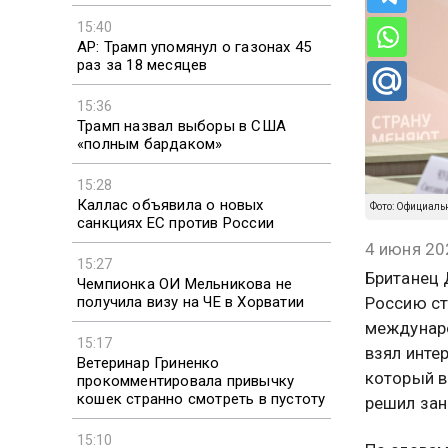
15:40
AP: Трамп упомянул о газонах 45
раз за 18 месяцев
15:36
Трамп назвал выборы в США
«полным бардаком»
15:28
Каллас объявила о новых
Фото: Официаль
санкциях ЕС против России
4 июня 20
15:27
Британец 
Чемпионка ОИ Мельникова не
получила визу на ЧЕ в Хорватии
Россию ст
междунаро
15:17
взял инте
Ветеринар Гриненко
который в
прокомментировала привычку
кошек странно смотреть в пустоту
решил зан
15:10