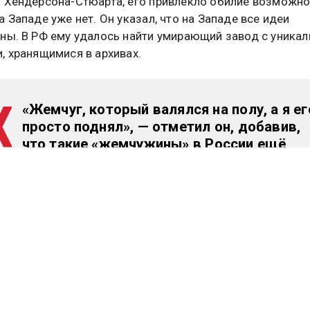
 Хендерсона-Стюарта, его привлекло обилие возможно
а Западе уже нет. Он указал, что на Западе все идеи
ны. В РФ ему удалось найти умирающий завод с уника
, хранящимися в архивах.
«Жемчуг, который валялся на полу, а я ег
просто поднял», — отметил он, добавив,
что такие «жемчужины» в России ещё
можно найти.
 также рассказал о причинах популярности бренда:
«Мы популярны, потому что рассказыва
нашу красивую идею, а наш дизайн как р