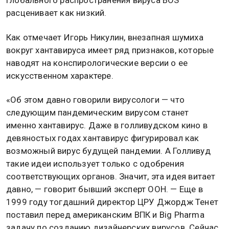
глобального распространения вируса ВОЗ
расценивает как низкий.
Как отмечает Игорь Никулин, внезапная шумиха
вокруг хантавируса имеет ряд признаков, которые
наводят на конспирологические версии о ее
искусственном характере.
«Об этом давно говорили вирусологи — что
следующим пандемическим вирусом станет
именно хантавирус. Даже в голливудском кино в
девяностых годах хантавирус фигурировал как
возможный вирус будущей пандемии. А Голливуд
такие идеи использует только с одобрения
соответствующих органов. Значит, эта идея витает
давно, — говорит бывший эксперт ООН. — Еще в
1999 году тогдашний директор ЦРУ Джордж Тенет
поставил перед американским ВПК и Big Pharma
задачу по созданию дизайнерских вирусов. Сейчас