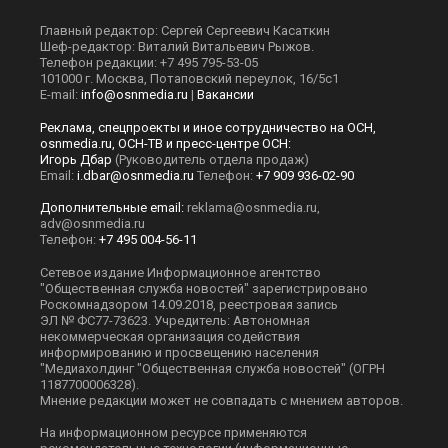
Главный редактор: Сергей Сергеевич Касаткин
Шеф-редактор: Виталий Витальевич Рыжов.
Телефон редакции: +7 495 795-53-05
101000 г. Москва, Потаповский переулок, 16/5с1
E-mail:
info@osnmedia.ru
|
Вакансии
Реклама, спецпроекты и иное сотрудничество на ОСН,
osnmedia.ru, ОСН-ТВ и пресс-центре ОСН:
Игорь Дбар
(Руководитель отдела продаж)
Email:
i.dbar@osnmedia.ru
Телефон:
+7 909 936-02-90
Дополнительные email:
reklama@osnmedia.ru
,
adv@osnmedia.ru
Телефон:
+7 495 004-56-11
Сетевое издание Информационное агентство
"Общественная служба новостей" зарегистрировано
Роскомнадзором 14.09.2018, реестровая запись
ЭЛ № ФС77-73623. Учредитель: Автономная
некоммерческая организация содействия
информированию и просвещению населения
"Медиахолдинг "Общественная служба новостей" (ОГРН
1187700006328).
Мнение редакции может не совпадать с мнением авторов.
На информационном ресурсе применяются