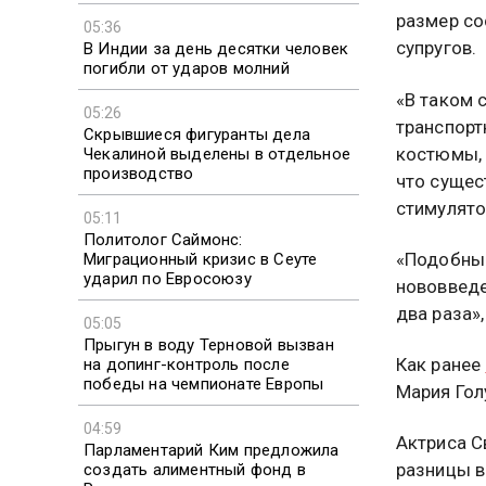
размер со
05:36
супругов.
В Индии за день десятки человек
погибли от ударов молний
«В таком 
05:26
транспорт
Скрывшиеся фигуранты дела
костюмы, 
Чекалиной выделены в отдельное
производство
что сущес
стимулято
05:11
Политолог Саймонс:
«Подобные
Миграционный кризис в Сеуте
ударил по Евросоюзу
нововведе
два раза»
05:05
Прыгун в воду Терновой вызван
Как ранее
на допинг-контроль после
победы на чемпионате Европы
Мария Гол
04:59
Актриса С
Парламентарий Ким предложила
разницы в
создать алиментный фонд в