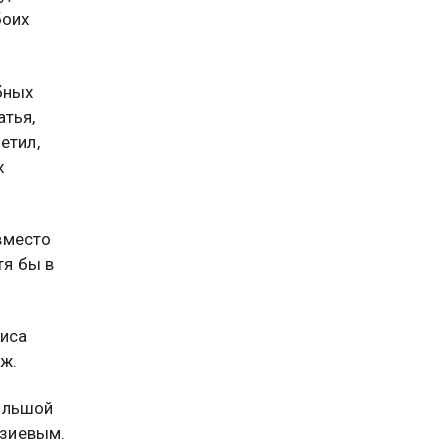
боих
бных
атья,
етил,
х
вместо
я бы в
риса
ж.
ольшой
йзиевым.