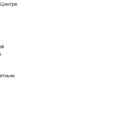
Зоей
 Центре
ей
.
четным
дческий
адемии
еских
 декабре
Большая