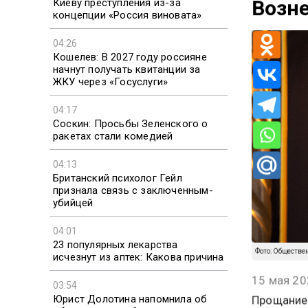
Киеву преступления из-за
Возне
концепции «Россия виновата»
04:26
Кошелев: В 2027 году россияне
начнут получать квитанции за
ЖКУ через «Госуслуги»
04:17
Соскин: Просьбы Зеленского о
ракетах стали комедией
04:13
Британский психолог Гейл
признала связь с заключенным-
убийцей
04:01
23 популярных лекарства
исчезнут из аптек: Какова причина
Фото: Обществе
03:54
15 мая 20
Юрист Долотина напомнила об