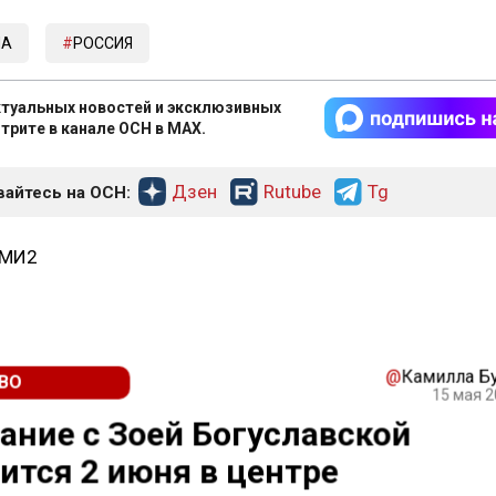
МА
РОССИЯ
туальных новостей и эксклюзивных
трите в канале ОСН в MAX.
Дзен
Rutube
Tg
айтесь на ОСН:
СМИ2
@
Камилла Б
ВО
15 мая 2
ние с Зоей Богуславской
ится 2 июня в центре