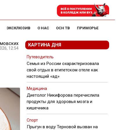
ЭКСКЛЮЗИВ
О НАС
ОСН ТВ
ПРИМОРЬЕ
амовских
КАРТИНА ДНЯ
026, 12:54
Путеводитель
Семья из России охарактеризовала
свой отдых в египетском отеле как
настоящий «ад»
Медицина
Диетолог Никифорова перечислила
продукты для здоровья мозга и
кишечника
Спорт
Прыгун в воду Терновой вызван на