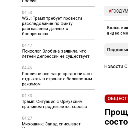
России
ГОСДУ
04:53
WSJ: Трамп требует провести
расследование по факту
Больше ак
разглашения данных о
видео смо
боеприпасах
04:47
Подписыв
Психолог Злобина заявила, что
летней депрессии не существует
04:46
Новости 
Россияне все чаще предпочитают
отдыхать в странах с безвизовым
режимом
04:33
Трамп: Ситуация с Ормузским
ОБЩЕСТ
проливом продвигается хорошо
Проща
04:27
Мирошник: Запад списывает
состо