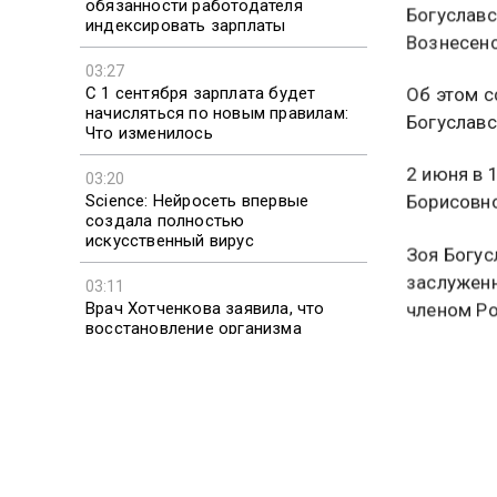
обязанности работодателя
Прощание 
индексировать зарплаты
Богуславс
Вознесенс
03:27
С 1 сентября зарплата будет
начисляться по новым правилам:
Об этом с
Что изменилось
Богуслав
03:20
2 июня в 
Science: Нейросеть впервые
создала полностью
Борисовно
искусственный вирус
Зоя Богус
03:11
заслуженн
Врач Хотченкова заявила, что
восстановление организма
членом Ро
происходит в обе фазы сна
Она родил
факультет
наук. В е
произведе
2025 года