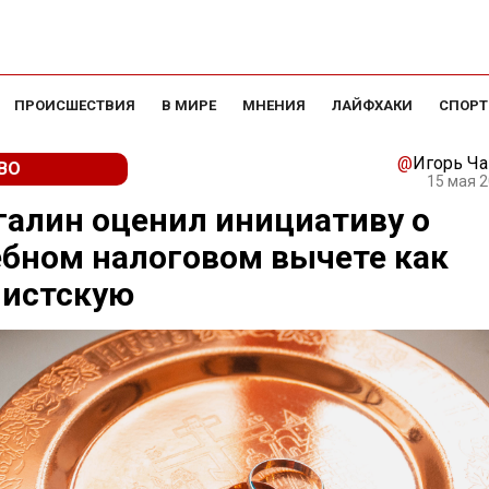
ПРОИСШЕСТВИЯ
В МИРЕ
МНЕНИЯ
ЛАЙФХАКИ
СПОРТ
@
Игорь Ч
ВО
15 мая 2
алин оценил инициативу о
бном налоговом вычете как
листскую