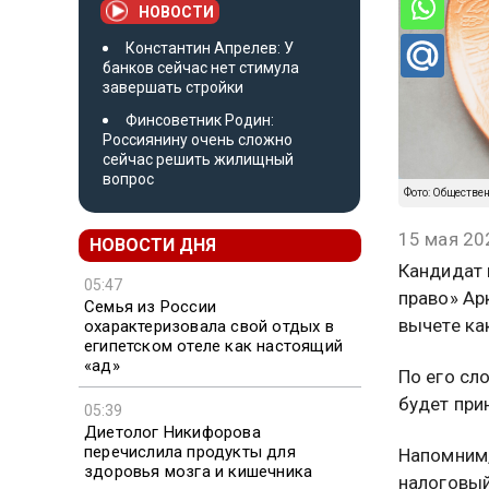
НОВОСТИ
Константин Апрелев: У
банков сейчас нет стимула
завершать стройки
Финсоветник Родин:
Россиянину очень сложно
сейчас решить жилищный
вопрос
Фото: Обществе
15 мая 20
НОВОСТИ ДНЯ
Кандидат 
05:47
право» Ар
Семья из России
вычете ка
охарактеризовала свой отдых в
египетском отеле как настоящий
«ад»
По его сл
будет при
05:39
Диетолог Никифорова
перечислила продукты для
Напомним,
здоровья мозга и кишечника
налоговый