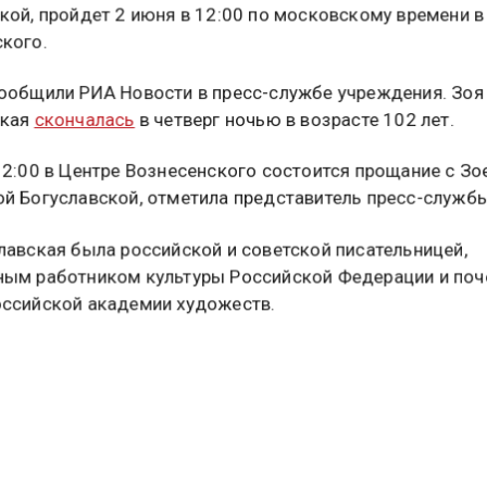
с вдовой поэта Андрея Вознесенского, писательницей 
кой, пройдет 2 июня в 12:00 по московскому времени в
кого.
ообщили РИА Новости в пресс-службе учреждения. Зоя
ская
скончалась
в четверг ночью в возрасте 102 лет.
12:00 в Центре Вознесенского состоится прощание с Зо
й Богуславской, отметила представитель пресс-службы
лавская была российской и советской писательницей,
ым работником культуры Российской Федерации и по
ссийской академии художеств.
ась 16 апреля 1924 года в Москве, окончила театрове
 ГИТИСа и аспирантуру Института истории искусств Ак
е творческом наследии можно найти множество прозаич
ний, а также монографии и театроведческие работы. В
 Богуславская была удостоена литературной премии «