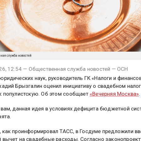
нная служба новостей
26, 12:54 — Общественная служба новостей — ОСН
юридических наук, руководитель ГК «Налоги и финансо
кадий Брызгалин оценил инициативу о свадебном нало
к популистскую. Об этом сообщает
«Вечерняя Москва»
.
овам, данная идея в условиях дефицита бюджетной сис
нята.
 как проинформировал ТАСС, в Госдуме предложили вв
 вычет на свадебные расходы. Согласно законопроект