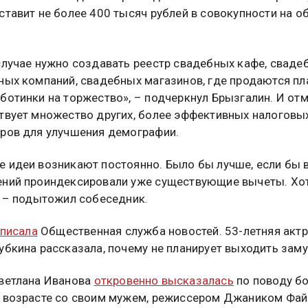
ставит не более 400 тысяч рублей в совокупности на о
случае нужно создавать реестр свадебных кафе, сваде
ных компаний, свадебных магазинов, где продаются пл
ботинки на торжество», – подчеркнул Брызгалин. И отм
твует множество других, более эффективных налоговы
ров для улучшения демографии.
 идеи возникают постоянно. Было бы лучше, если бы 
ний проиндексировали уже существующие вычеты. Хот
, – подытожил собеседник.
писала
Общественная служба новостей. 53-летняя акт
убкина рассказала, почему не планирует выходить заму
ветлана Иванова
откровенно высказалась
по поводу б
 возрасте со своим мужем, режиссером Джаником Фа